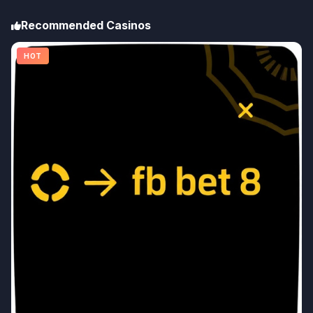
Recommended Casinos
HOT