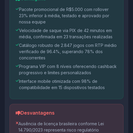
Pacote promocional de R$5.000 com rollover
23% inferior à média, testado e aprovado por
nossa equipe
Velocidade de saque via PIX de 42 minutos em
média, confirmada em 23 transações realizadas
Catálogo robusto de 2.847 jogos com RTP médio
verificado de 96.4%, superando 78% dos
concorrentes
Programa VIP com 8 níveis oferecendo cashback
progressivo e limites personalizados
Interface mobile otimizada com 98% de
compatibilidade em 15 dispositivos testados
Desvantagens
Ausência de licença brasileira conforme Lei
14.790/2023 representa risco regulatório