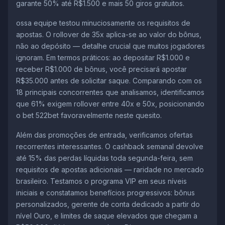
garante 50% até R$1.500 e mais 50 giros gratuitos.
ossa equipe testou minuciosamente os requisitos de
apostas. O rollover de 35x aplica-se ao valor do bônus,
não ao depósito — detalhe crucial que muitos jogadores
ignoram. Em termos práticos: ao depositar R$1.000 e
receber R$1.000 de bônus, você precisará apostar
R$35.000 antes de solicitar saque. Comparando com os
18 principais concorrentes que analisamos, identificamos
que 61% exigem rollover entre 40x e 50x, posicionando
o bet 522bet favoravelmente neste quesito.
Além das promoções de entrada, verificamos ofertas
recorrentes interessantes. O cashback semanal devolve
até 15% das perdas líquidas toda segunda-feira, sem
requisitos de apostas adicionais — raridade no mercado
brasileiro. Testamos o programa VIP em seus níveis
iniciais e constatamos benefícios progressivos: bônus
personalizados, gerente de conta dedicado a partir do
nível Ouro, e limites de saque elevados que chegam a