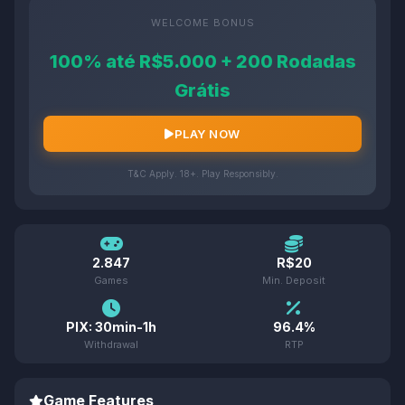
WELCOME BONUS
100% até R$5.000 + 200 Rodadas
Grátis
PLAY NOW
T&C Apply. 18+. Play Responsibly.
2.847
R$20
Games
Min. Deposit
PIX: 30min-1h
96.4%
Withdrawal
RTP
Game Features