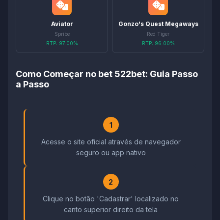
Aviator
Gonzo's Quest Megaways
Spribe
Red Tiger
RTP: 97.00%
RTP: 96.00%
Como Começar no bet 522bet: Guia Passo
a Passo
1
Acesse o site oficial através de navegador
seguro ou app nativo
2
Clique no botão 'Cadastrar' localizado no
canto superior direito da tela