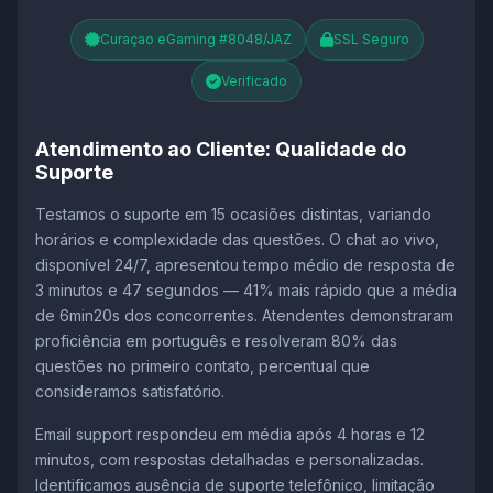
Curaçao eGaming #8048/JAZ
SSL Seguro
Verificado
Atendimento ao Cliente: Qualidade do
Suporte
Testamos o suporte em 15 ocasiões distintas, variando
horários e complexidade das questões. O chat ao vivo,
disponível 24/7, apresentou tempo médio de resposta de
3 minutos e 47 segundos — 41% mais rápido que a média
de 6min20s dos concorrentes. Atendentes demonstraram
proficiência em português e resolveram 80% das
questões no primeiro contato, percentual que
consideramos satisfatório.
Email support respondeu em média após 4 horas e 12
minutos, com respostas detalhadas e personalizadas.
Identificamos ausência de suporte telefônico, limitação