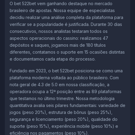
O bet 522bet vem ganhando destaque no mercado
brasileiro de apostas. Nossa equipe de especialistas
decidiu realizar uma análise completa da plataforma para
verificar se a popularidade é justificada. Durante 30 dias
consecutivos, nossos analistas testaram todos os
aspectos operacionais do cassino: realizamos 47
depósitos e saques, jogamos mais de 180 títulos
diferentes, contatamos o suporte em 15 ocasiões distintas
e documentamos cada etapa do processo.
Fundado em 2023, o bet 522bet posiciona-se como uma
plataforma moderna voltada ao público brasileiro. Com
nota geral de 4.3 de 5.0 em nossa classificação, a
operadora ocupa a 12ª posição entre as 89 plataformas
que testamos no último trimestre. Nossa metodologia
quantitativa avalia seis pilares fundamentais: variedade de
jogos (peso 20%), estrutura de bônus (peso 25%),
segurança e licenciamento (peso 20%), qualidade do
suporte (peso 15%), experiência mobile (peso 10%) e
eficiência nos pagamentos (peso 10%).