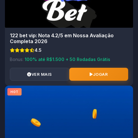
122 bet vip: Nota 4.2/5 em Nossa Avaliação
Completa 2026
4.5
Bonus:
100% até R$1.500 + 50 Rodadas Grátis
VER MAIS
JOGAR
HOT