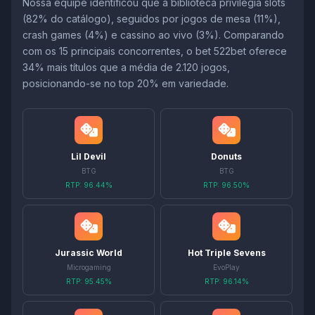
Nossa equipe identificou que a biblioteca privilegia slots
(82% do catálogo), seguidos por jogos de mesa (11%),
crash games (4%) e cassino ao vivo (3%). Comparando
com os 15 principais concorrentes, o bet 522bet oferece
34% mais títulos que a média de 2.120 jogos,
posicionando-se no top 20% em variedade.
Lil Devil
Donuts
BTG
BTG
RTP: 96.44%
RTP: 96.50%
Jurassic World
Hot Triple Sevens
Microgaming
EvoPlay
RTP: 95.45%
RTP: 96.14%