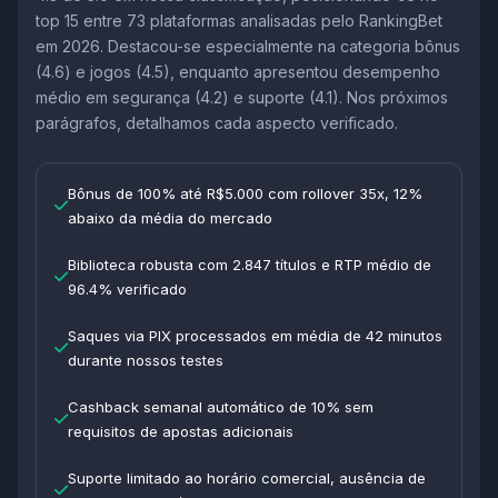
top 15 entre 73 plataformas analisadas pelo RankingBet
em 2026. Destacou-se especialmente na categoria bônus
(4.6) e jogos (4.5), enquanto apresentou desempenho
médio em segurança (4.2) e suporte (4.1). Nos próximos
parágrafos, detalhamos cada aspecto verificado.
Bônus de 100% até R$5.000 com rollover 35x, 12%
abaixo da média do mercado
Biblioteca robusta com 2.847 títulos e RTP médio de
96.4% verificado
Saques via PIX processados em média de 42 minutos
durante nossos testes
Cashback semanal automático de 10% sem
requisitos de apostas adicionais
Suporte limitado ao horário comercial, ausência de