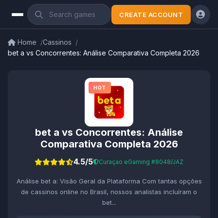
CREATE ACCOUNT
Home
Cassinos
bet a vs Concorrentes: Análise Comparativa Completa 2026
HOT
bet a vs Concorrentes: Análise
Comparativa Completa 2026
4.5/5
Curaçao eGaming #8048/JAZ
Análise bet a: Visão Geral da Plataforma Com tantas opções
de cassinos online no Brasil, nossos analistas incluíram o
bet...