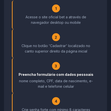
1
Acesse o site oficial bet a através de
navegador desktop ou mobile
2
Clique no botão 'Cadastrar' localizado no
canto superior direito da página inicial
3
Preencha formulário com dados pessoais
nome completo, CPF, data de nascimento, e-
mail e telefone celular
4
Crie senha forte com mínimo 8 caracteres