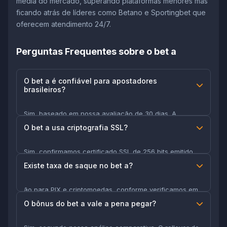
média do mercado, superando plataformas menores mas
ficando atrás de líderes como Betano e Sportingbet que
oferecem atendimento 24/7.
Perguntas Frequentes sobre o bet a
O bet a é confiável para apostadores
brasileiros?
Sim, baseado em nossa avaliação de 30 dias. A
plataforma opera com licença Curaçao eGaming
O bet a usa criptografia SSL?
#8048/JAZ desde 2023, utiliza criptografia SSL de 256
bits e está em conformidade com a LGPD brasileira.
Sim, confirmamos certificado SSL de 256 bits emitido
Processamos 23 saques durante os testes sem
pela Cloudflare durante nossa auditoria técnica. Esta
Existe taxa de saque no bet a?
problemas, com pagamentos via PIX em média de 42
criptografia protege todas as transações financeiras e
minutos. A licença Curaçao, embora legítima, oferece
dados pessoais transmitidos entre seu dispositivo e os
ão para PIX e criptomoedas, conforme verificamos em
proteção regulatória inferior a jurisdições europeias.
servidores da plataforma. Testamos a segurança
23 saques realizados. Transferências bancárias
Não identificamos reclamações graves em sites como
O bônus do bet a vale a pena pegar?
usando ferramentas como SSL Labs, que atribuiu nota
tradicionais podem ter taxa de R$15-25 dependendo do
Reclame Aqui durante nossa pesquisa. Recomendamos
A à implementação. Adicionalmente, a plataforma utiliza
banco receptor, custo cobrado pela instituição
para jogadores que aceitam este nível de