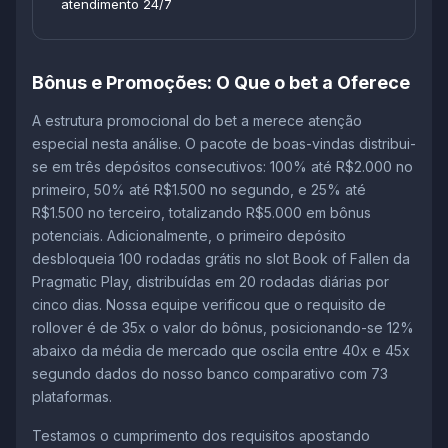
atendimento 24/7
Bônus e Promoções: O Que o bet a Oferece
A estrutura promocional do bet a merece atenção
especial nesta análise. O pacote de boas-vindas distribui-
se em três depósitos consecutivos: 100% até R$2.000 no
primeiro, 50% até R$1.500 no segundo, e 25% até
R$1.500 no terceiro, totalizando R$5.000 em bônus
potenciais. Adicionalmente, o primeiro depósito
desbloqueia 100 rodadas grátis no slot Book of Fallen da
Pragmatic Play, distribuídas em 20 rodadas diárias por
cinco dias. Nossa equipe verificou que o requisito de
rollover é de 35x o valor do bônus, posicionando-se 12%
abaixo da média de mercado que oscila entre 40x e 45x
segundo dados do nosso banco comparativo com 73
plataformas.
Testamos o cumprimento dos requisitos apostando