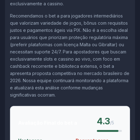
exclusivamente a cassino.
Recomendamos o bet a para jogadores intermediários
que valorizam variedade de jogos, bônus com requisitos
justos e pagamentos ágeis via PIX. Não é a escolha ideal
para usuários que priorizam proteção regulatória máxima
(preferir plataformas com licença Malta ou Gibraltar) ou
necessitam suporte 24/7. Para apostadores que buscam
exclusivamente slots e cassino ao vivo, com foco em
cashback recorrente e biblioteca extensa, o bet a
apresenta proposta competitiva no mercado brasileiro de
2026. Nossa equipe continuará monitorando a plataforma
e atualizará esta análise conforme mudanças
significativas ocorram.
4.3
Avaliação Final do bet a
/5