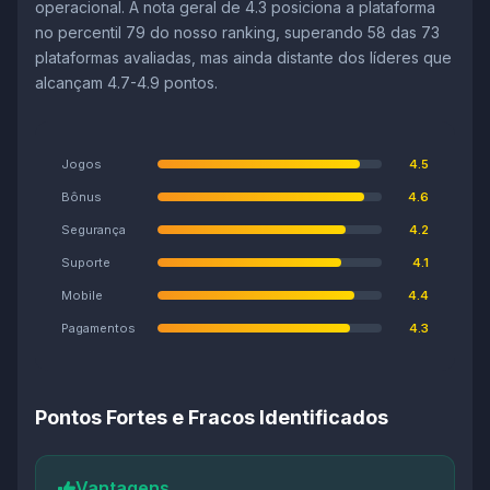
operacional. A nota geral de 4.3 posiciona a plataforma
no percentil 79 do nosso ranking, superando 58 das 73
plataformas avaliadas, mas ainda distante dos líderes que
alcançam 4.7-4.9 pontos.
Jogos
4.5
Bônus
4.6
Segurança
4.2
Suporte
4.1
Mobile
4.4
Pagamentos
4.3
Pontos Fortes e Fracos Identificados
Vantagens