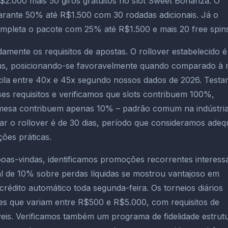
2.000 mais 50 giros gratuitos no slot Sweet Bonanza. O
arante 50% até R$1.500 com 30 rodadas adicionais. Já o
ompleta o pacote com 25% até R$1.500 e mais 20 free spin
amente os requisitos de apostas. O rollover estabelecido é
us, posicionando-se favoravelmente quando comparado à 
ila entre 40x e 45x segundo nossos dados de 2026. Test
s requisitos e verificamos que slots contribuem 100%,
mesa contribuem apenas 10% – padrão comum na indústria
ar o rollover é de 30 dias, período que consideramos ade
ões práticas.
as-vindas, identificamos promoções recorrentes interessa
 de 10% sobre perdas líquidas se mostrou vantajoso em
crédito automático toda segunda-feira. Os torneios diários
s que variam entre R$500 e R$5.000, com requisitos de
veis. Verificamos também um programa de fidelidade estrut