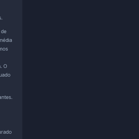
s.
 de
média
amos
. O
quado
ntes.
urado