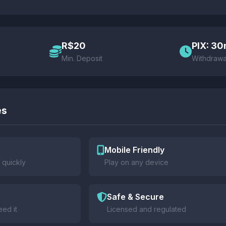
R$20
PIX: 30
Min. Deposit
Withdrawa
es
Mobile Friendly
 quickly
Play on any device
Safe & Secure
ed it
Licensed and regulated