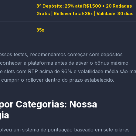
3º Depósito: 25% até R$1.500 + 20 Rodadas
Grátis | Rollover total: 35x | Validade: 30 dias
35x
ssos testes, recomendamos começar com depósitos
conhecer a plataforma antes de ativar o bônus máximo.
e slots com RTP acima de 96% e volatilidade média são ma
a cumprir o rollover dentro do prazo estabelecido.
 por Categorias: Nossa
ia
olveu um sistema de pontuação baseado em sete pilares