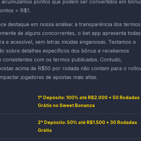
de acumulamos pontos que podem ser convertidos em bônu
ontos = R$1.
e destaque em nossa análise: a transparência dos termos
emente de alguns concorrentes, o bet app apresenta todas
ra e acessível, sem letras miúdas enganosas. Testamos o
do sobre detalhes específicos dos bônus e recebemos
e consistentes com os termos publicados. Contudo,
postas acima de R$50 por rodada não contam para o rollov
impactar jogadores de apostas mais altas.
1º Depósito: 100% até R$2.000 + 50 Rodadas
Grátis no Sweet Bonanza
2º Depósito: 50% até R$1.500 + 30 Rodadas
Grátis