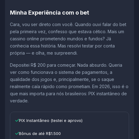
Minha Experiência com o bet
Cara, vou ser direto com você. Quando ouvi falar do bet
pela primeira vez, confesso que estava cético. Mais um
cassino online prometendo mundos e fundos? Já
conhecia essa história. Mas resolvi testar por conta
própria — e olha, me surpreendi.
Depositei R$ 200 para começar. Nada absurdo. Queria
ver como funcionava o sistema de pagamentos, a
qualidade dos jogos e, principalmente, se o saque
realmente caía rápido como prometiam. Em 2026, isso é o
que mais importa para nós brasileiros: PIX instantâneo de
verdade.
PIX Instantâneo (testei e aprovo)
Bônus de até R$1.500