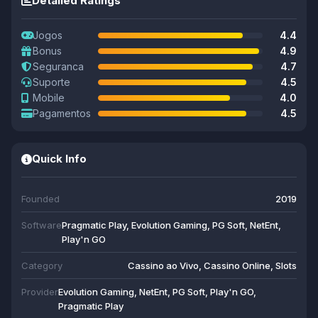
Detailed Ratings
Jogos
4.4
Bonus
4.9
Seguranca
4.7
Suporte
4.5
Mobile
4.0
Pagamentos
4.5
Quick Info
Founded
2019
Software
Pragmatic Play, Evolution Gaming, PG Soft, NetEnt,
Play'n GO
Category
Cassino ao Vivo, Cassino Online, Slots
Provider
Evolution Gaming, NetEnt, PG Soft, Play'n GO,
Pragmatic Play