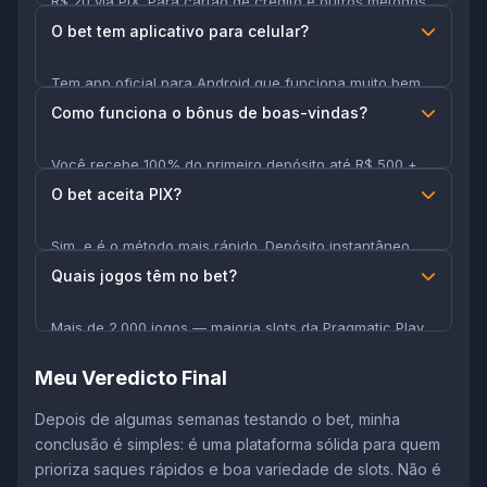
R$ 20 via PIX. Para cartão de crédito e outros métodos,
o mínimo é R$ 50. Comecei com R$ 200, recomendo
O bet tem aplicativo para celular?
pelo menos R$ 100 para ter uma sessão decente.
Tem app oficial para Android que funciona muito bem.
Para iPhone, você acessa pelo navegador — a versão
Como funciona o bônus de boas-vindas?
mobile é responsiva, mas não tem app na App Store.
Você recebe 100% do primeiro depósito até R$ 500 +
rodadas grátis. O rollover é 35x sobre depósito +
O bet aceita PIX?
bônus. Dá pra liberar em 1-2 semanas jogando slots
regularmente.
Sim, e é o método mais rápido. Depósito instantâneo,
saque em até 1 hora. É o que eu sempre uso.
Quais jogos têm no bet?
Mais de 2.000 jogos — maioria slots da Pragmatic Play,
PG Soft, NetEnt. Tem cassino ao vivo da Evolution com
Meu Veredicto Final
roleta, blackjack e baccarat. Poucos jogos de mesa
virtuais.
Depois de algumas semanas testando o bet, minha
conclusão é simples: é uma plataforma sólida para quem
prioriza saques rápidos e boa variedade de slots. Não é