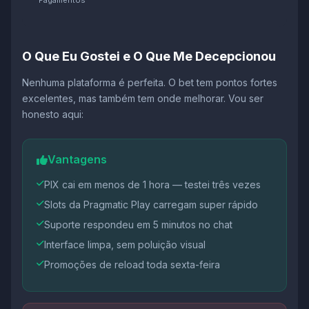
Pagamentos
O Que Eu Gostei e O Que Me Decepcionou
Nenhuma plataforma é perfeita. O bet tem pontos fortes
excelentes, mas também tem onde melhorar. Vou ser
honesto aqui:
Vantagens
PIX cai em menos de 1 hora — testei três vezes
Slots da Pragmatic Play carregam super rápido
Suporte respondeu em 5 minutos no chat
Interface limpa, sem poluição visual
Promoções de reload toda sexta-feira