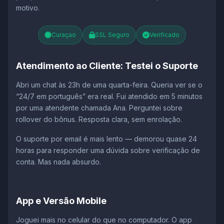
motivo.
Curaçao
SSL Seguro
Verificado
Atendimento ao Cliente: Testei o Suporte
Abri um chat às 23h de uma quarta-feira. Queria ver se o
“24/7 em português” era real. Fui atendido em 5 minutos
por uma atendente chamada Ana. Perguntei sobre
rollover do bônus. Resposta clara, sem enrolação.
O suporte por email é mais lento — demorou quase 24
horas para responder uma dúvida sobre verificação de
conta. Mas nada absurdo.
App e Versão Mobile
Joguei mais no celular do que no computador. O app