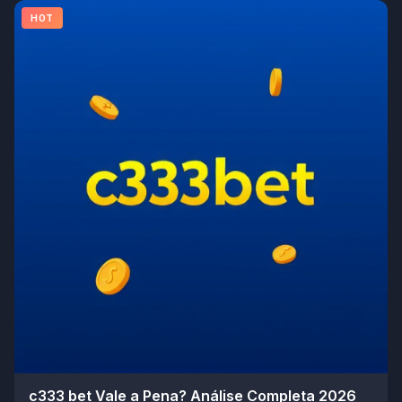
HOT
c333 bet Vale a Pena? Análise Completa 2026