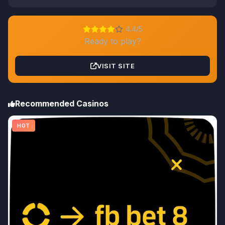
4.4/5
Ready to play?
VISIT SITE
Recommended Casinos
HOT