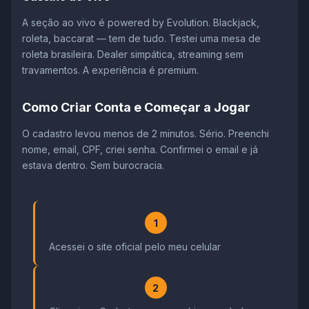
A seção ao vivo é powered by Evolution. Blackjack,
roleta, baccarat — tem de tudo. Testei uma mesa de
roleta brasileira. Dealer simpática, streaming sem
travamentos. A experiência é premium.
Como Criar Conta e Começar a Jogar
O cadastro levou menos de 2 minutos. Sério. Preenchi
nome, email, CPF, criei senha. Confirmei o email e já
estava dentro. Sem burocracia.
1
Acessei o site oficial pelo meu celular
2