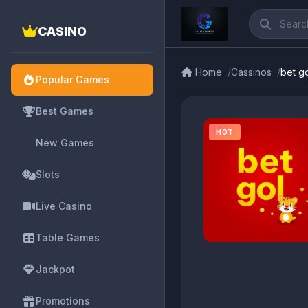
CASINO
Home
Cassinos
bet g
Popular Games
Best Games
HOT
New Games
Slots
Live Casino
Table Games
Jackpot
Promotions