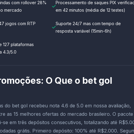
indas com rollover 28%
Processamento de saques PIX verifica
 do mercado
em 42 minutos (média de 12 testes)
847 jogos com RTP
Suporte 24/7 mas com tempo de
resposta variável (15min-6h)
e 127 plataformas
a 4.3/5.0
romoções: O Que o bet gol
s do bet gol recebeu nota 4.6 de 5.0 em nossa avaliação,
re as 15 melhores ofertas do mercado brasileiro. O pacote
ui-se em três depósitos consecutivos, totalizando até R$5.0
odadas grátis. Primeiro depósito: 100% até R$2.000. Segu