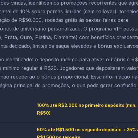
oas-vindas, identificamos promoções recorrentes que ag
anal de 10% sobre perdas líquidas (sem rollover), torneio
ão de R$50.000, rodadas grátis às sextas-feiras para
bônus de aniversário personalizado. O programa VIP possu
e, Prata, Ouro, Platina, Diamante) com benefícios crescent
ta dedicado, limites de saque elevados e bônus exclusivos
 identificado: o depósito mínimo para ativar o bônus é R
o mínimo regular é R$20. Jogadores que depositarem valo
não receberão o bônus proporcional. Essa informação nã
ágina principal de promoções, o que pode gerar confusão.
100% até R$2.000 no primeiro depósito (mín.
R$50)
50% até R$1.500 no segundo depósito + 25% 
R$1.500 no terceiro