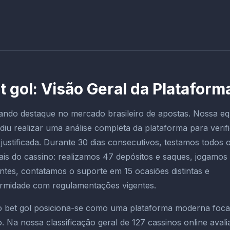
t gol: Visão Geral da Plataform
ando destaque no mercado brasileiro de apostas. Nossa eq
idiu realizar uma análise completa da plataforma para verif
 justificada. Durante 30 dias consecutivos, testamos todos 
is do cassino: realizamos 47 depósitos e saques, jogamos
entes, contatamos o suporte em 15 ocasiões distintas e
ormidade com regulamentações vigentes.
 bet gol posiciona-se como uma plataforma moderna foc
o. Na nossa classificação geral de 127 cassinos online avali