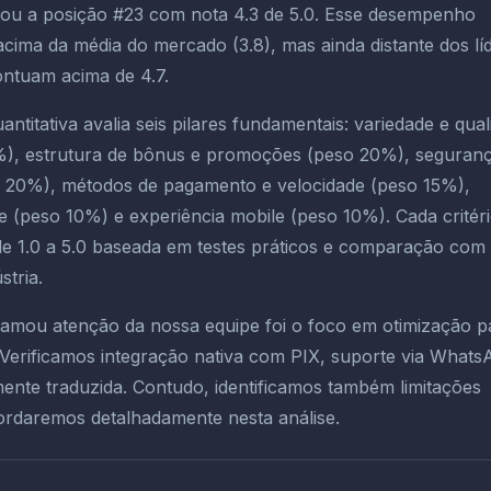
çou a posição #23 com nota 4.3 de 5.0. Esse desempenho
cima da média do mercado (3.8), mas ainda distante dos lí
ntuam acima de 4.7.
ntitativa avalia seis pilares fundamentais: variedade e qua
%), estrutura de bônus e promoções (peso 20%), seguran
o 20%), métodos de pagamento e velocidade (peso 15%),
e (peso 10%) e experiência mobile (peso 10%). Cada critér
e 1.0 a 5.0 baseada em testes práticos e comparação com
tria.
hamou atenção da nossa equipe foi o foco em otimização p
 Verificamos integração nativa com PIX, suporte via Whats
ente traduzida. Contudo, identificamos também limitações
ordaremos detalhadamente nesta análise.