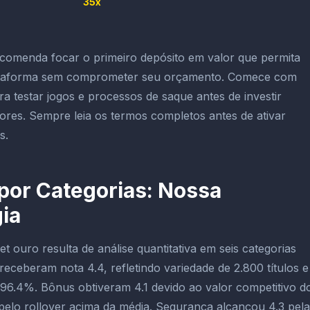
35x
ecomenda focar o primeiro depósito em valor que permita
ataforma sem comprometer seu orçamento. Comece com
 testar jogos e processos de saque antes de investir
res. Sempre leia os termos completos antes de ativar
s.
 por Categorias: Nossa
ia
et ouro resulta de análise quantitativa em seis categorias
eceberam nota 4.4, refletindo variedade de 2.800 títulos 
 96.4%. Bônus obtiveram 4.1 devido ao valor competitivo d
pelo rollover acima da média. Segurança alcançou 4.3 pela