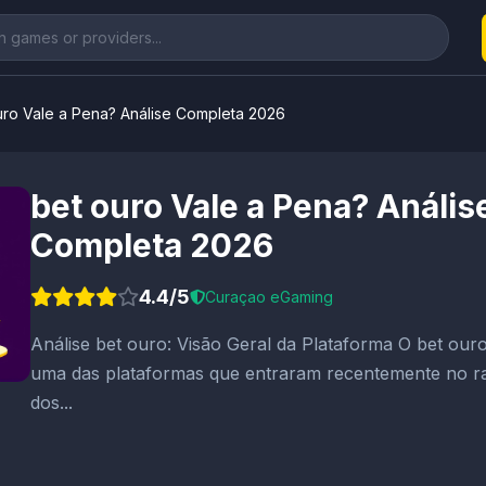
uro Vale a Pena? Análise Completa 2026
bet ouro Vale a Pena? Anális
Completa 2026
4.4/5
Curaçao eGaming
Análise bet ouro: Visão Geral da Plataforma O bet our
uma das plataformas que entraram recentemente no r
dos...