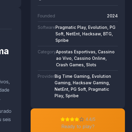
Founded
2024
Software
Pragmatic Play, Evolution, PG
Soft, NetEnt, Hacksaw, BTG,
Spribe
rma
Category
Apostas Esportivas, Cassino
ao Vivo, Cassino Online,
Crash Games, Slots
Provider
Big Time Gaming, Evolution
ivos,
Gaming, Hacksaw Gaming,
NetEnt, PG Soft, Pragmatic
idade
Play, Spribe
.
urado
 seis
4.4/5
Ready to play?