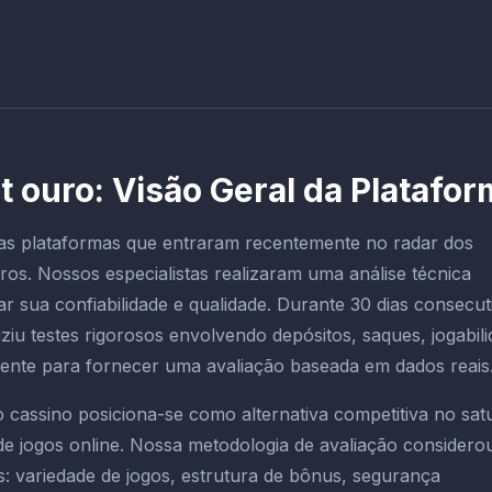
t ouro: Visão Geral da Platafo
as plataformas que entraram recentemente no radar dos
iros. Nossos especialistas realizaram uma análise técnica
ar sua confiabilidade e qualidade. Durante 30 dias consecut
iu testes rigorosos envolvendo depósitos, saques, jogabil
iente para fornecer uma avaliação baseada em dados reais
cassino posiciona-se como alternativa competitiva no sat
de jogos online. Nossa metodologia de avaliação considerou
s: variedade de jogos, estrutura de bônus, segurança