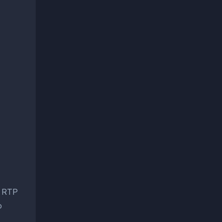
e RTP
o