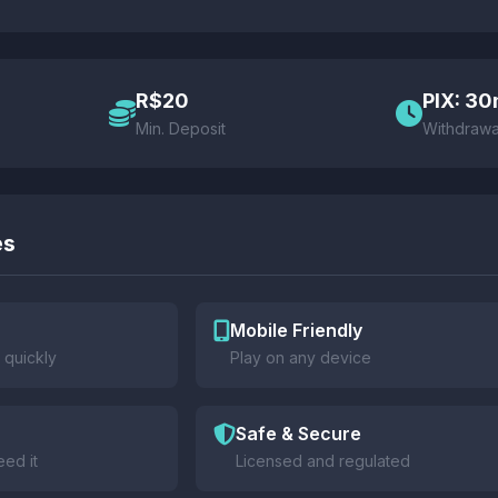
R$20
PIX: 30
Min. Deposit
Withdrawa
es
Mobile Friendly
 quickly
Play on any device
Safe & Secure
ed it
Licensed and regulated