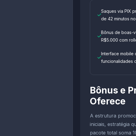
Saques via PIX 
de 42 minutos no
Bônus de boas-v
R$5.000 com roll
Interface mobile
funcionalidades 
Bônus e P
Oferece
A estrutura promoc
iniciais, estratégi
pacote total soma 1