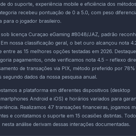
ade do suporte, experiência mobile e eficiência dos método
tegoria recebeu pontuação de 0 a 5.0, com peso diferenc
 para o jogador brasileiro.
 sob licença Curaçao eGaming #8048/JAZ, padrão reconh
 Em nossa classificação geral, o bet ouro alcançou nota 4.
e entre as 15 melhores opções testadas em 2026. Destaque
egoria pagamentos, onde verificamos nota 4.5 – reflexo dire
ssamento de transações via PIX, método preferido por 78%
os segundo dados da nossa pesquisa anual.
testamos a plataforma em diferentes dispositivos (desktop
artphones Android e iOS) e horários variados para garan
eriência. Realizamos 47 transações financeiras, jogamos m
rentes e contatamos o suporte em 15 ocasiões distintas. Tod
 nesta análise derivam dessas interações documentadas.