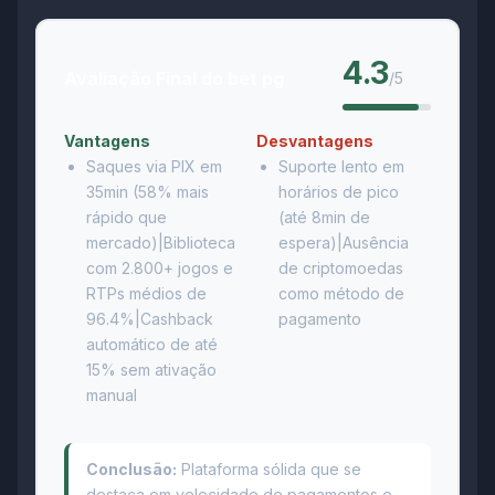
4.3
Avaliação Final do bet pg
/5
Vantagens
Desvantagens
Saques via PIX em
Suporte lento em
35min (58% mais
horários de pico
rápido que
(até 8min de
mercado)|Biblioteca
espera)|Ausência
com 2.800+ jogos e
de criptomoedas
RTPs médios de
como método de
96.4%|Cashback
pagamento
automático de até
15% sem ativação
manual
Conclusão:
Plataforma sólida que se
destaca em velocidade de pagamentos e