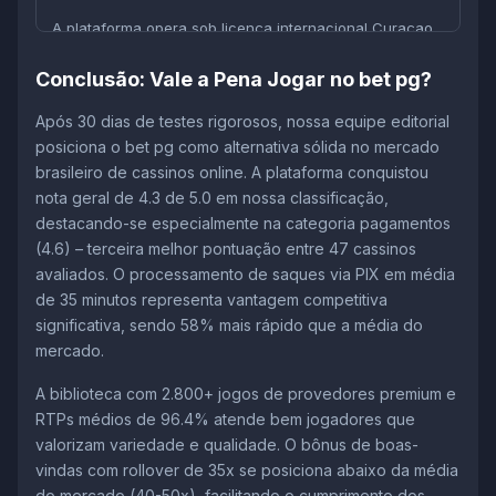
dúvidas básicas sem necessidade de contato direto.
tributação exclusiva/definitiva. A alíquota é de 30%
A plataforma opera sob licença internacional Curaçao
sobre o valor do prêmio. Recomendamos consultar
eGaming. Com a Lei 14.790/2023 regulamentando
contador para orientação específica sobre sua
Conclusão: Vale a Pena Jogar no bet pg?
apostas esportivas no Brasil, cassinos online ainda
situação fiscal.
aguardam regulamentação específica. Nossa equipe
Após 30 dias de testes rigorosos, nossa equipe editorial
verificou que o bet pg implementa práticas de jogo
posiciona o bet pg como alternativa sólida no mercado
responsável e proteção ao consumidor alinhadas com
brasileiro de cassinos online. A plataforma conquistou
diretrizes internacionais, incluindo verificação de idade,
nota geral de 4.3 de 5.0 em nossa classificação,
limites de depósito e políticas de privacidade
destacando-se especialmente na categoria pagamentos
compatíveis com LGPD.
(4.6) – terceira melhor pontuação entre 47 cassinos
avaliados. O processamento de saques via PIX em média
de 35 minutos representa vantagem competitiva
significativa, sendo 58% mais rápido que a média do
mercado.
A biblioteca com 2.800+ jogos de provedores premium e
RTPs médios de 96.4% atende bem jogadores que
valorizam variedade e qualidade. O bônus de boas-
vindas com rollover de 35x se posiciona abaixo da média
do mercado (40-50x), facilitando o cumprimento dos