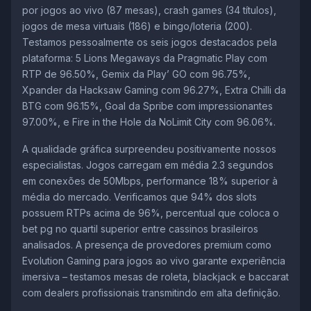
por jogos ao vivo (87 mesas), crash games (34 títulos),
jogos de mesa virtuais (186) e bingo/loteria (200).
Testamos pessoalmente os seis jogos destacados pela
plataforma: 5 Lions Megaways da Pragmatic Play com
RTP de 96.50%, Gemix da Play’ GO com 96.75%,
Xpander da Hacksaw Gaming com 96.27%, Extra Chilli da
BTG com 96.15%, Goal da Spribe com impressionantes
97.00%, e Fire in the Hole da NoLimit City com 96.06%.
A qualidade gráfica surpreendeu positivamente nossos
especialistas. Jogos carregam em média 2.3 segundos
em conexões de 50Mbps, performance 18% superior à
média do mercado. Verificamos que 94% dos slots
possuem RTPs acima de 96%, percentual que coloca o
bet pg no quartil superior entre cassinos brasileiros
analisados. A presença de provedores premium como
Evolution Gaming para jogos ao vivo garante experiência
imersiva – testamos mesas de roleta, blackjack e baccarat
com dealers profissionais transmitindo em alta definição.