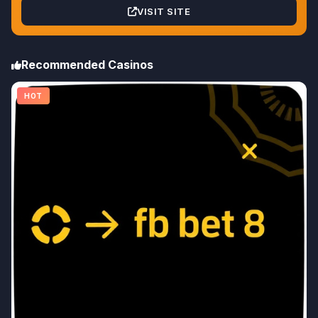
VISIT SITE
Recommended Casinos
HOT