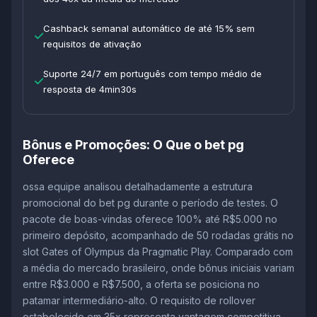
Cashback semanal automático de até 15% sem
requisitos de ativação
Suporte 24/7 em português com tempo médio de
resposta de 4min30s
Bônus e Promoções: O Que o bet pg
Oferece
ossa equipe analisou detalhadamente a estrutura
promocional do bet pg durante o período de testes. O
pacote de boas-vindas oferece 100% até R$5.000 no
primeiro depósito, acompanhado de 50 rodadas grátis no
slot Gates of Olympus da Pragmatic Play. Comparado com
a média do mercado brasileiro, onde bônus iniciais variam
entre R$3.000 e R$7.500, a oferta se posiciona no
patamar intermediário-alto. O requisito de rollover
estabelecido em 35x representa vantagem competitiva –