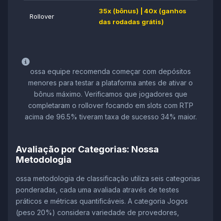
35x (bônus) | 40x (ganhos
Rollover
das rodadas grátis)
ossa equipe recomenda começar com depósitos
menores para testar a plataforma antes de ativar o
bônus máximo. Verificamos que jogadores que
completaram o rollover focando em slots com RTP
acima de 96.5% tiveram taxa de sucesso 34% maior.
Avaliação por Categorias: Nossa
Metodologia
ossa metodologia de classificação utiliza seis categorias
ponderadas, cada uma avaliada através de testes
práticos e métricas quantificáveis. A categoria Jogos
(peso 20%) considera variedade de provedores,