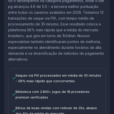
foi o desempenho na categoria pagamentos, onde o bet
pg alcançou 4.6 de 5.0 – a terceira melhor pontuação
entre todos os cassinos avaliados em 2026. Testamos 12
transações de saque via PIX, com tempo médio de
processamento de 35 minutos. Esse resultado coloca a
plataforma 58% mais rápida que a média do mercado
brasileiro, que gira em torno de 1h24min. Nossos
especialistas também identificaram pontos de melhoria,
especialmente no atendimento durante horários de alta
demanda e na diversificação de métodos de pagamento
alternativos.
Saques via PIX processados em média de 35 minutos
- 58% mais rápido que concorrentes
Biblioteca com 2.800+ jogos de 18 provedores
premium verificados
Bônus de boas-vindas com rollover de 35x, abaixo
dos 40x da média do mercado