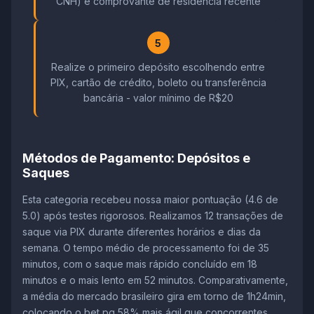
CNH) e comprovante de residência recente
5
Realize o primeiro depósito escolhendo entre
PIX, cartão de crédito, boleto ou transferência
bancária - valor mínimo de R$20
Métodos de Pagamento: Depósitos e
Saques
Esta categoria recebeu nossa maior pontuação (4.6 de
5.0) após testes rigorosos. Realizamos 12 transações de
saque via PIX durante diferentes horários e dias da
semana. O tempo médio de processamento foi de 35
minutos, com o saque mais rápido concluído em 18
minutos e o mais lento em 52 minutos. Comparativamente,
a média do mercado brasileiro gira em torno de 1h24min,
colocando o bet pg 58% mais ágil que concorrentes.