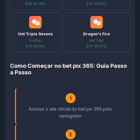
RTP: 96.35%
RTP: 96.00%
Hot Triple Sevens
Dragon's Fire
EvoPlay
Red Tiger
RTP: 96.14%
RTP: 96.07%
Como Começar no bet pix 365: Guia Passo
a Passo
1
Acesse o site oficial do bet pix 365 pelo
navegador
2