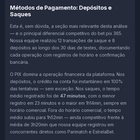
Métodos de Pagamento: Depósitos e
Saques
Esta é, sem dúvida, a seção mais relevante desta análise
— e o principal diferencial competitivo do bet pix 365.
Nossa equipe realizou 12 transações de saque e 8
depósitos ao longo dos 30 dias de testes, documentando
cada operação com registros de horário e confirmação
bancária.
O PIX domina a operação financeira da plataforma. Nos
depósitos, o crédito na conta foi instantâneo em 100%
das tentativas — sem exceção. Nos saques, o tempo
médio registrado foi de
47 minutos
, com o menor
registro em 23 minutos e o maior em 1h14min, sempre em
horário comercial. Fora do horário comercial, o tempo
médio subiu para 1h52min — ainda competitivo frente à
média de 3h20min que nossa equipe registrou em
concorrentes diretos como Parimatch e EstrelaBet.