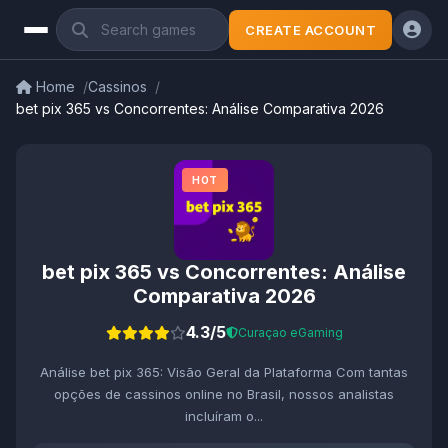
CREATE ACCOUNT
Home
Cassinos
bet pix 365 vs Concorrentes: Análise Comparativa 2026
HOT
bet pix 365 vs Concorrentes: Análise
Comparativa 2026
4.3/5
Curaçao eGaming
Análise bet pix 365: Visão Geral da Plataforma Com tantas
opções de cassinos online no Brasil, nossos analistas
incluíram o...