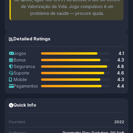
de Valorização da Vida. Jogo compulsivo é um
problema de saúde — procure ajuda.
Detailed Ratings
Jogos
4.1
Bonus
4.3
Seguranca
4.8
Suporte
4.6
Mobile
4.3
Pagamentos
4.4
Quick Info
Founded
2022
Software
Pragmatic Play, Evolution, PG Soft