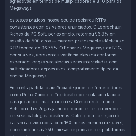
agressivas em termos de multiplicadores e BTG para os
Megaways.
os testes práticos, nossa equipe registrou RTPs
consistentes com os valores anunciados. O Leprechaun
Riches da PG Soft, por exemplo, retornou 96.8% em
sessão de 500 giros — margem praticamente idêntica ao
RTP teórico de 96.75%. O Bonanza Megaways da BTG,
por sua vez, apresentou variância elevada conforme
esperado: longas sequências secas intercaladas com
multiplicadores expressivos, comportamento típico da
engine Megaways.
Em contrapartida, a ausência de jogos de fornecedores
como Relax Gaming e Yggdrasil representa uma lacuna
para jogadores mais exigentes. Concorrentes como
Betsson e LeoVegas já incorporaram esses provedores
em seus catálogos brasileiros. Outro ponto: a seção de
cassino ao vivo conta com 180 mesas, número razoável,
porém inferior às 250+ mesas disponíveis em plataformas