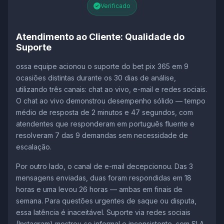
Verificado
Atendimento ao Cliente: Qualidade do
Suporte
ossa equipe acionou o suporte do bet pix 365 em 9
ocasiões distintas durante os 30 dias de análise,
utilizando três canais: chat ao vivo, e-mail e redes sociais.
O chat ao vivo demonstrou desempenho sólido — tempo
médio de resposta de 2 minutos e 47 segundos, com
atendentes que responderam em português fluente e
resolveram 7 das 9 demandas sem necessidade de
escalação.
Por outro lado, o canal de e-mail decepcionou. Das 3
mensagens enviadas, duas foram respondidas em 18
horas e uma levou 26 horas — ambas em finais de
semana. Para questões urgentes de saque ou disputa,
essa latência é inaceitável. Suporte via redes sociais
(Instagram) mostrou-se informal e inconsistente, sem SLA