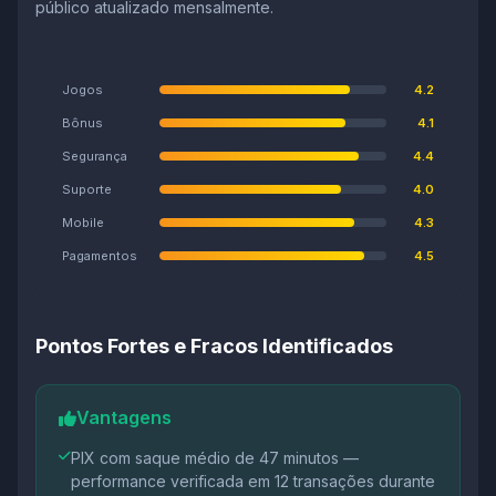
público atualizado mensalmente.
Jogos
4.2
Bônus
4.1
Segurança
4.4
Suporte
4.0
Mobile
4.3
Pagamentos
4.5
Pontos Fortes e Fracos Identificados
Vantagens
PIX com saque médio de 47 minutos —
performance verificada em 12 transações durante