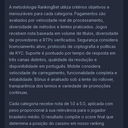
A metodologia RankingBet utiliza critérios objetivos e
mensuráveis para cada categoria. Pagamentos são
avaliados por velocidade real de processamento,
diversidade de métodos e limites praticados. Jogos
recebem nota baseada em volume de títulos, diversidade
de provedores e RTPs verificados. Segurança considera
licenciamento ativo, protocolo de criptografia e políticas
de KYC. Suporte é pontuado por tempo de resposta em
três canais distintos, qualidade da resolução e
disponibilidade em português. Mobile considera
velocidade de carregamento, funcionalidade completa e
estabilidade. Bônus é analisado sob a lente do rollover,
transparência dos termos e variedade de promoções
contínuas.
Cada categoria recebe nota de 1.0 a 5.0, aplicada com
peso proporcional à sua relevância para o jogador
brasileiro médio. O resultado compõe o score final que
determina a posição do cassino em nosso ranking