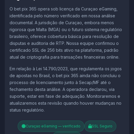
O bet pix 365 opera sob licença da Curaçao eGaming,
identificada pelo número verificado em nossa análise
documental. A jurisdição de Curaçao, embora menos
rigorosa que Malta (MGA) ou o futuro sistema regulatório
brasileiro, oferece cobertura básica para resolução de
disputas e auditoria de RTP. Nossa equipe confirmou o
certificado SSL de 256 bits ativo na plataforma, padrão
atual de criptografia para transações financeiras online.
Em relação à Lei 14.790/2023, que regulamenta os jogos
de apostas no Brasil, o bet pix 365 ainda não concluiu o
processo de licenciamento junto à Secap/MF até o
fechamento desta análise. A operadora declarou, via
suporte, estar em fase de adequação. Monitoraremos e
atualizaremos esta revisão quando houver mudanças no
status regulatório.
Curaçao eGaming — verificado
SSL Seguro