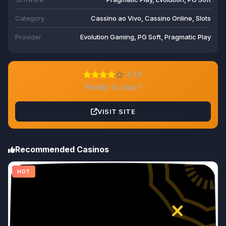
Category
Cassino ao Vivo, Cassino Online, Slots
Provider
Evolution Gaming, PG Soft, Pragmatic Play
4.3/5
Ready to play?
VISIT SITE
Recommended Casinos
HOT