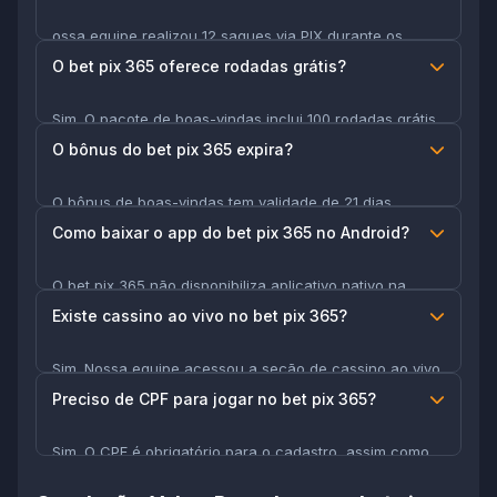
cassinos internacionais que atuam no mercado
reclamações de não-pagamento confirmadas nos
brasileiro. Nossa equipe verificou a legitimidade da
ossa equipe realizou 12 saques via PIX durante os
principais fóruns especializados brasileiros durante os
licença junto ao registro público da Curaçao eGaming
testes e não identificou qualquer cobrança de taxa em
últimos 12 meses. Ainda aguarda licenciamento pela
O bet pix 365 oferece rodadas grátis?
Commission. A operadora possui histórico operacional
nenhuma das transações. O saque mínimo é de R$30 e
Secap/MF conforme a Lei 14.790/2023.
de aproximadamente 3 anos no mercado, sem registros
o máximo por transação via PIX é de R$10.000. O limite
Sim. O pacote de boas-vindas inclui 100 rodadas grátis
de encerramento de operações ou bloqueio de contas
mensal padrão é de R$30.000, podendo ser expandido
distribuídas em três dias após o primeiro depósito
confirmados em nossa base de dados de reclamações.
O bônus do bet pix 365 expira?
mediante verificação avançada de identidade aprovada
elegível. Cada free spin tem valor de R$1,00. Além do
pela operadora. Cartões e boleto não estão disponíveis
bônus inicial, nossa equipe verificou distribuição
O bônus de boas-vindas tem validade de 21 dias
para saques — o PIX é o único método de retirada
periódica de rodadas grátis via programa de fidelidade
corridos a partir do momento do crédito — prazo
aceito atualmente.
Como baixar o app do bet pix 365 no Android?
e campanhas sazonais de drops em jogos da Pragmatic
superior à média de 14 dias praticada por muitos
Play. As rodadas são creditadas automaticamente na
concorrentes, segundo nosso benchmarking. As
O bet pix 365 não disponibiliza aplicativo nativo na
seção “Bônus” da conta do jogador.
rodadas grátis expiram em 72 horas após o crédito de
Google Play Store. O acesso mobile é feito
Existe cassino ao vivo no bet pix 365?
cada lote. Nossa equipe recomenda ler os termos e
exclusivamente pelo navegador do smartphone em
condições completos na plataforma para verificar
versão web responsiva. Para Android, é possível
Sim. Nossa equipe acessou a seção de cassino ao vivo
eventuais atualizações nos prazos de validade.
adicionar o site à tela inicial criando um atalho pelo
e verificou 180 mesas disponíveis, incluindo roleta
Preciso de CPF para jogar no bet pix 365?
Chrome: acesse o site, toque nos três pontos no canto
europeia e americana, blackjack, baccarat e game
superior e selecione “Adicionar à tela inicial”. Nossa
shows como Crazy Time e Monopoly Live — todos
Sim. O CPF é obrigatório para o cadastro, assim como
equipe testou a versão mobile em Android 13 e iOS 17
transmitidos em tempo real pela Evolution Gaming.
nome completo, data de nascimento e e-mail válido. A
com desempenho fluido e carregamento médio de 2.1
Dealers que falam português estão disponíveis em