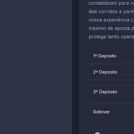
contabilizam para r
dias corridos a par
nossa experiência c
máximo de aposta pe
protege tanto opera
1º Depósito
2º Depósito
3º Depósito
Rollover