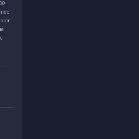
 30
undo
alor
ue
.