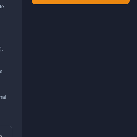
te
e
).
s
nal