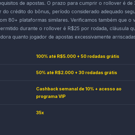
equisitos de apostas. O prazo para cumprir o rollover é de
tir do crédito do bônus, período considerado adequado seg
om 80+ plataformas similares. Verificamos também que o v
rmitido durante o rollover é R$25 por rodada, cláusula q
dora quanto jogador de apostas excessivamente arriscadas
100% até R$5.000 + 50 rodadas grátis
50% até R$2.000 + 30 rodadas grátis
Cashback semanal de 10% + acesso ao
programa VIP
35x