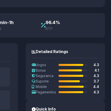
min-1h
96.4%
l
RTP
Detailed Ratings
Jogos
4.3
Bonus
4.1
Seguranca
4.3
Suporte
3.7
Mobile
4.4
Pagamentos
4.3
Quick Info