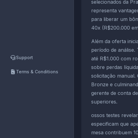
selecionados da Pra
representa vantage
para liberar um bô
40x (R$200.000 em 
Além da oferta inic
período de análise.
Support
até R$1.000 com rol
sobre perdas líqui
Terms & Conditions
solicitação manual.
Bronze e culminand
gerente de conta de
superiores.
ossos testes revela
especificam que ape
mesa contribuem 10