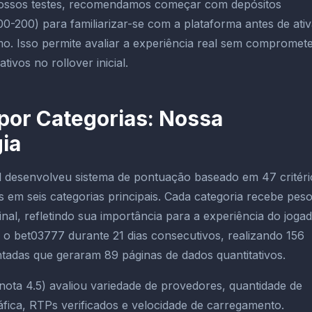
ssos testes, recomendamos começar com depósitos
-200) para familiarizar-se com a plataforma antes de ativ
o. Isso permite avaliar a experiência real sem compromet
ativos no rollover inicial.
 por Categorias: Nossa
ia
al desenvolveu sistema de pontuação baseado em 47 critéri
os em seis categorias principais. Cada categoria recebe pes
inal, refletindo sua importância para a experiência do joga
s o bet03777 durante 21 dias consecutivos, realizando 156
tadas que geraram 89 páginas de dados quantitativos.
nota 4.5) avaliou variedade de provedores, quantidade de
ráfica, RTPs verificados e velocidade de carregamento.