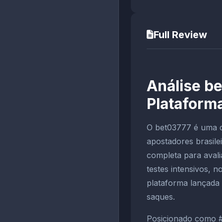
Full Review
Análise be
Plataform
O bet03777 é uma d
apostadores brasile
completa para avali
testes intensivos, 
plataforma lançada 
saques.
Posicionado como #4