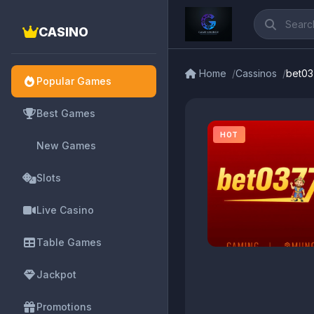
CASINO
Home
Cassinos
bet03
Popular Games
Best Games
HOT
New Games
Slots
Live Casino
Table Games
Jackpot
Promotions