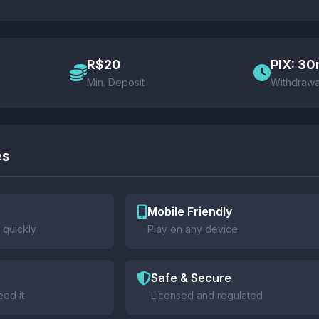
R$20
PIX: 30
Min. Deposit
Withdrawa
es
Mobile Friendly
 quickly
Play on any device
Safe & Secure
ed it
Licensed and regulated