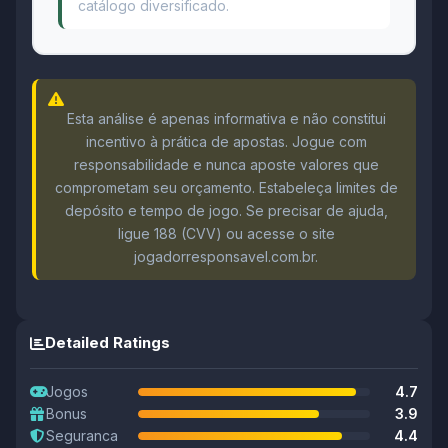
catálogo diversificado.
Esta análise é apenas informativa e não constitui
incentivo à prática de apostas. Jogue com
responsabilidade e nunca aposte valores que
comprometam seu orçamento. Estabeleça limites de
depósito e tempo de jogo. Se precisar de ajuda,
ligue 188 (CVV) ou acesse o site
jogadorresponsavel.com.br.
Detailed Ratings
Jogos
4.7
Bonus
3.9
Seguranca
4.4