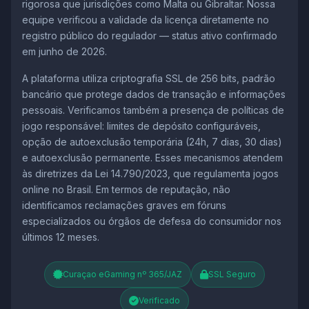
rigorosa que jurisdições como Malta ou Gibraltar. Nossa
equipe verificou a validade da licença diretamente no
registro público do regulador — status ativo confirmado
em junho de 2026.
A plataforma utiliza criptografia SSL de 256 bits, padrão
bancário que protege dados de transação e informações
pessoais. Verificamos também a presença de políticas de
jogo responsável: limites de depósito configuráveis,
opção de autoexclusão temporária (24h, 7 dias, 30 dias)
e autoexclusão permanente. Esses mecanismos atendem
às diretrizes da Lei 14.790/2023, que regulamenta jogos
online no Brasil. Em termos de reputação, não
identificamos reclamações graves em fóruns
especializados ou órgãos de defesa do consumidor nos
últimos 12 meses.
Curaçao eGaming nº 365/JAZ
SSL Seguro
Verificado