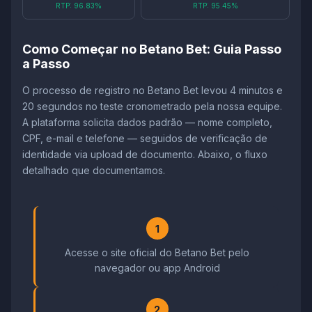
RTP: 96.83%
RTP: 95.45%
Como Começar no Betano Bet: Guia Passo
a Passo
O processo de registro no Betano Bet levou 4 minutos e
20 segundos no teste cronometrado pela nossa equipe.
A plataforma solicita dados padrão — nome completo,
CPF, e-mail e telefone — seguidos de verificação de
identidade via upload de documento. Abaixo, o fluxo
detalhado que documentamos.
1
Acesse o site oficial do Betano Bet pelo
navegador ou app Android
2