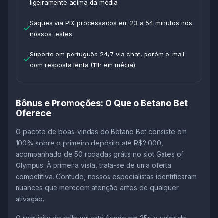
ligeiramente acima da média
Saques via PIX processados em 23 a 54 minutos nos
nossos testes
Suporte em português 24/7 via chat, porém e-mail
com resposta lenta (11h em média)
Bônus e Promoções: O Que o Betano Bet
Oferece
O pacote de boas-vindas do Betano Bet consiste em
100% sobre o primeiro depósito até R$2.000,
acompanhado de 50 rodadas grátis no slot Gates of
Olympus. À primeira vista, trata-se de uma oferta
competitiva. Contudo, nossos especialistas identificaram
nuances que merecem atenção antes de qualquer
ativação.
O requisito de rollover está fixado em 35x o valor do