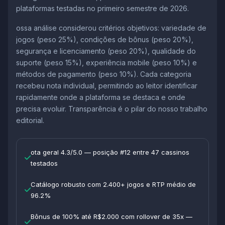
plataformas testadas no primeiro semestre de 2026.
ossa análise considerou critérios objetivos: variedade de
jogos (peso 25%), condições de bônus (peso 20%),
segurança e licenciamento (peso 20%), qualidade do
suporte (peso 15%), experiência mobile (peso 10%) e
métodos de pagamento (peso 10%). Cada categoria
recebeu nota individual, permitindo ao leitor identificar
rapidamente onde a plataforma se destaca e onde
precisa evoluir. Transparência é o pilar do nosso trabalho
editorial.
ota geral 4.3/5.0 — posição #12 entre 47 cassinos
testados
Catálogo robusto com 2.400+ jogos e RTP médio de
96.2%
Bônus de 100% até R$2.000 com rollover de 35x —