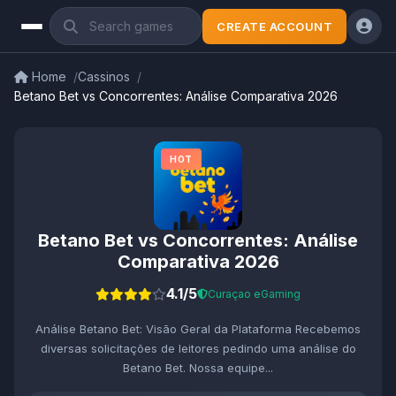
CREATE ACCOUNT
Home
Cassinos
Betano Bet vs Concorrentes: Análise Comparativa 2026
HOT
Betano Bet vs Concorrentes: Análise
Comparativa 2026
4.1/5
Curaçao eGaming
Análise Betano Bet: Visão Geral da Plataforma Recebemos
diversas solicitações de leitores pedindo uma análise do
Betano Bet. Nossa equipe...