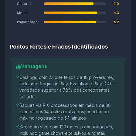
Suporte
4.0
Mobile
4.3
Pagamentos
4.2
Pontos Fortes e Fracos Identificados
Vantagens
Catálogo com 2.400+ títulos de 18 provedores,
incluindo Pragmatic Play, Evolution e Play' GO —
variedade superior a 78% dos concorrentes
testados
Saques via PIX processados em média de 38
minutos nos 14 testes realizados, com tempo
máximo registrado de 54 minutos
Seção ao vivo com 120+ mesas em português,
incluindo game shows exclusivos e roletas