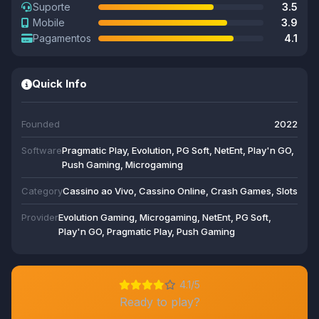
Suporte
3.5
Mobile
3.9
Pagamentos
4.1
Quick Info
Founded
2022
Software
Pragmatic Play, Evolution, PG Soft, NetEnt, Play'n GO,
Push Gaming, Microgaming
Category
Cassino ao Vivo, Cassino Online, Crash Games, Slots
Provider
Evolution Gaming, Microgaming, NetEnt, PG Soft,
Play'n GO, Pragmatic Play, Push Gaming
4.1/5
Ready to play?