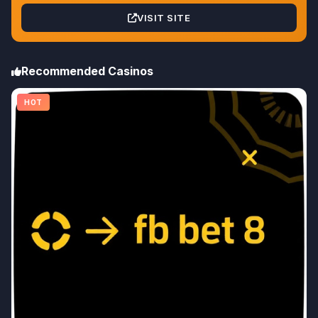
VISIT SITE
Recommended Casinos
HOT