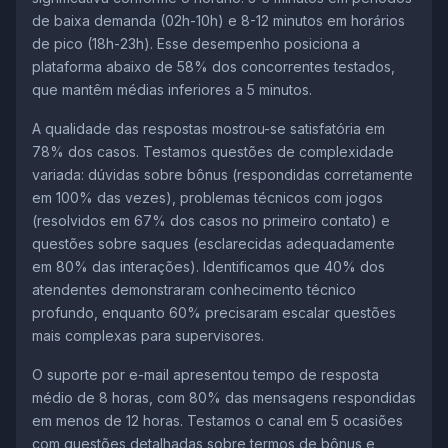
de baixa demanda (02h-10h) e 8-12 minutos em horários
de pico (18h-23h). Esse desempenho posiciona a
plataforma abaixo de 58% dos concorrentes testados,
que mantêm médias inferiores a 5 minutos.
A qualidade das respostas mostrou-se satisfatória em
78% dos casos. Testamos questões de complexidade
variada: dúvidas sobre bônus (respondidas corretamente
em 100% das vezes), problemas técnicos com jogos
(resolvidos em 67% dos casos no primeiro contato) e
questões sobre saques (esclarecidas adequadamente
em 80% das interações). Identificamos que 40% dos
atendentes demonstraram conhecimento técnico
profundo, enquanto 60% precisaram escalar questões
mais complexas para supervisores.
O suporte por e-mail apresentou tempo de resposta
médio de 8 horas, com 80% das mensagens respondidas
em menos de 12 horas. Testamos o canal em 5 ocasiões
com questões detalhadas sobre termos de bônus e