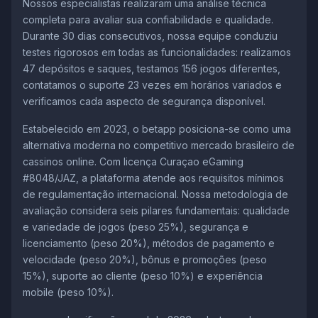
Nossos especialistas realizaram uma análise técnica
completa para avaliar sua confiabilidade e qualidade.
Durante 30 dias consecutivos, nossa equipe conduziu
testes rigorosos em todas as funcionalidades: realizamos
47 depósitos e saques, testamos 156 jogos diferentes,
contatamos o suporte 23 vezes em horários variados e
verificamos cada aspecto de segurança disponível.
Estabelecido em 2023, o betapp posiciona-se como uma
alternativa moderna no competitivo mercado brasileiro de
cassinos online. Com licença Curaçao eGaming
#8048/JAZ, a plataforma atende aos requisitos mínimos
de regulamentação internacional. Nossa metodologia de
avaliação considera seis pilares fundamentais: qualidade
e variedade de jogos (peso 25%), segurança e
licenciamento (peso 20%), métodos de pagamento e
velocidade (peso 20%), bônus e promoções (peso
15%), suporte ao cliente (peso 10%) e experiência
mobile (peso 10%).