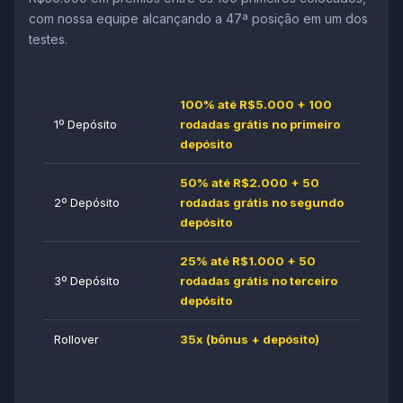
com nossa equipe alcançando a 47ª posição em um dos
testes.
100% até R$5.000 + 100
1º Depósito
rodadas grátis no primeiro
depósito
50% até R$2.000 + 50
2º Depósito
rodadas grátis no segundo
depósito
25% até R$1.000 + 50
3º Depósito
rodadas grátis no terceiro
depósito
Rollover
35x (bônus + depósito)