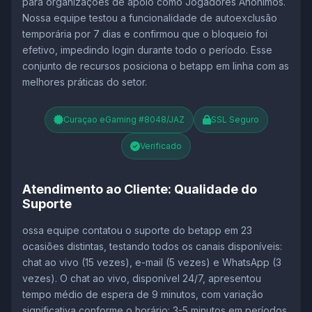
para organizações de apoio como Jogadores Anônimos.
Nossa equipe testou a funcionalidade de autoexclusão
temporária por 7 dias e confirmou que o bloqueio foi
efetivo, impedindo login durante todo o período. Esse
conjunto de recursos posiciona o betapp em linha com as
melhores práticas do setor.
Curaçao eGaming #8048/JAZ
SSL Seguro
Verificado
Atendimento ao Cliente: Qualidade do
Suporte
ossa equipe contatou o suporte do betapp em 23
ocasiões distintas, testando todos os canais disponíveis:
chat ao vivo (15 vezes), e-mail (5 vezes) e WhatsApp (3
vezes). O chat ao vivo, disponível 24/7, apresentou
tempo médio de espera de 9 minutos, com variação
significativa conforme o horário: 3-5 minutos em períodos