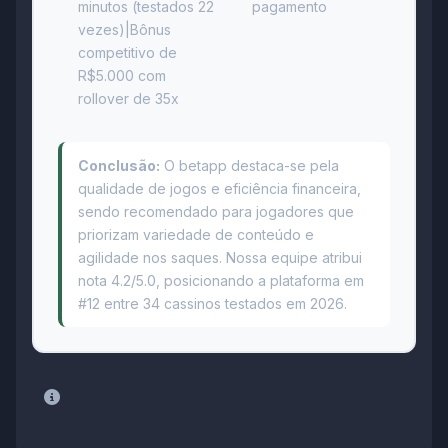
minutos (testados 22
pagamento
vezes)|Bônus
competitivo de
R$5.000 com
rollover de 35x
Conclusão:
O betapp destaca-se pela
qualidade de jogos e eficiência financeira,
sendo recomendado para jogadores que
priorizam variedade de conteúdo e
agilidade nos saques. Nossa equipe atribui
nota 4.2/5.0, posicionando a plataforma em
#12 entre 34 cassinos testados em 2026.