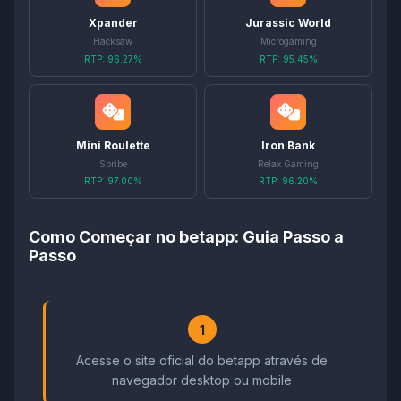
Xpander
Jurassic World
Hacksaw
Microgaming
RTP: 96.27%
RTP: 95.45%
Mini Roulette
Iron Bank
Spribe
Relax Gaming
RTP: 97.00%
RTP: 96.20%
Como Começar no betapp: Guia Passo a
Passo
1
Acesse o site oficial do betapp através de
navegador desktop ou mobile