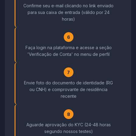
Confirme seu e-mail clicando no link enviado
para sua caixa de entrada (válido por 24
horas)
6
Faça login na plataforma e acesse a seção
'Verificação de Conta' no menu de perfil
7
Envie foto do documento de identidade (RG
ou CNH) e comprovante de residência
recente
8
Aguarde aprovação do KYC (24-48 horas
segundo nossos testes)