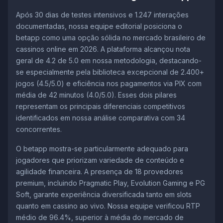
manter histórico de conversas e permitir envio de prints
sempre obtendo resposta. O tempo médio de espera foi
possa sacar seus ganhos sem problemas.
e documentos de forma mais conveniente. Verificamos
Após 30 dias de testes intensivos e 1.247 interações
9 minutos, com variação de 3-5 minutos em períodos
que 100% dos atendentes comunicam-se em português
documentadas, nossa equipe editorial posiciona o
de baixa demanda (madrugada) e 8-12 minutos em
fluente.
betapp como uma opção sólida no mercado brasileiro de
horários de pico (noite). O suporte por e-mail também
cassinos online em 2026. A plataforma alcançou nota
funciona continuamente, com respostas em média de 8
geral de 4.2 de 5.0 em nossa metodologia, destacando-
horas. Todos os canais oferecem atendimento em
português por brasileiros, facilitando a comunicação.
se especialmente pela biblioteca excepcional de 2.400+
jogos (4.5/5.0) e eficiência nos pagamentos via PIX com
média de 42 minutos (4.0/5.0). Esses dois pilares
representam os principais diferenciais competitivos
identificados em nossa análise comparativa com 34
concorrentes.
O betapp mostra-se particularmente adequado para
jogadores que priorizam variedade de conteúdo e
agilidade financeira. A presença de 18 provedores
premium, incluindo Pragmatic Play, Evolution Gaming e PG
Soft, garante experiência diversificada tanto em slots
quanto em cassino ao vivo. Nossa equipe verificou RTP
médio de 96.4%, superior à média do mercado de