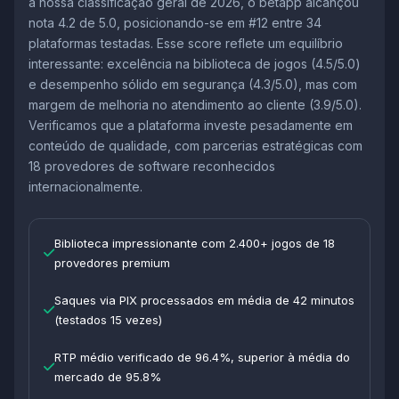
a nossa classificação geral de 2026, o betapp alcançou
nota 4.2 de 5.0, posicionando-se em #12 entre 34
plataformas testadas. Esse score reflete um equilíbrio
interessante: excelência na biblioteca de jogos (4.5/5.0)
e desempenho sólido em segurança (4.3/5.0), mas com
margem de melhoria no atendimento ao cliente (3.9/5.0).
Verificamos que a plataforma investe pesadamente em
conteúdo de qualidade, com parcerias estratégicas com
18 provedores de software reconhecidos
internacionalmente.
Biblioteca impressionante com 2.400+ jogos de 18
provedores premium
Saques via PIX processados em média de 42 minutos
(testados 15 vezes)
RTP médio verificado de 96.4%, superior à média do
mercado de 95.8%