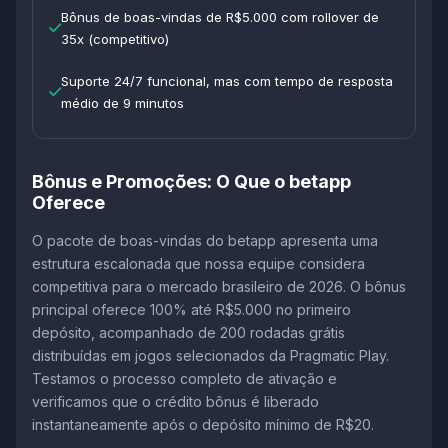
Bônus de boas-vindas de R$5.000 com rollover de
35x (competitivo)
Suporte 24/7 funcional, mas com tempo de resposta
médio de 9 minutos
Bônus e Promoções: O Que o betapp
Oferece
O pacote de boas-vindas do betapp apresenta uma
estrutura escalonada que nossa equipe considera
competitiva para o mercado brasileiro de 2026. O bônus
principal oferece 100% até R$5.000 no primeiro
depósito, acompanhado de 200 rodadas grátis
distribuídas em jogos selecionados da Pragmatic Play.
Testamos o processo completo de ativação e
verificamos que o crédito bônus é liberado
instantaneamente após o depósito mínimo de R$20.