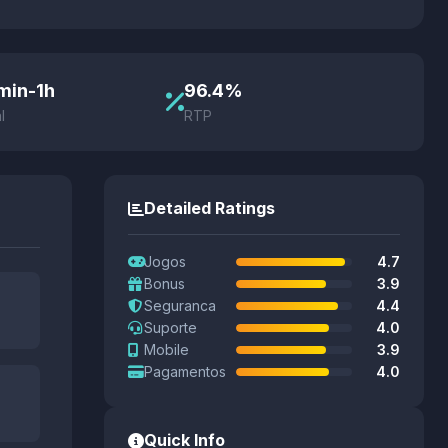
min-1h
96.4%
l
RTP
Detailed Ratings
Jogos
4.7
Bonus
3.9
Seguranca
4.4
Suporte
4.0
Mobile
3.9
Pagamentos
4.0
Quick Info