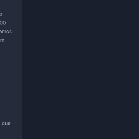
o
600
camos
em
, que