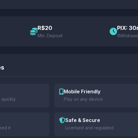
R$20
PIX: 30
Min. Deposit
Withdrawa
es
Mobile Friendly
 quickly
Play on any device
Safe & Secure
ed it
Licensed and regulated