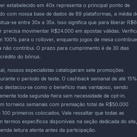
over estabelecido em 40x representa o principal ponto de
o com nossa base de dados de 89 plataformas, a média d
itua-se entre 30x e 35x. Isso significa que para liberar R$
r precisa movimentar R$24.000 em apostas válidas. Verifi
em 100% para o rollover, enquanto jogos de mesa contribu
 não contribui. O prazo para cumprimento é de 30 dias
 crédito do bônus.
ial, nossos especialistas catalogaram sete promoções
durante o período de teste. O cashback semanal de até 15%
as destacou-se como o benefício mais vantajoso, sendo
amente toda segunda-feira sem necessidade de opt-in.
ém torneios semanais com premiação total de R$50.000
s 100 primeiros colocados. Vale ressaltar que todas as
termos específicos disponíveis na seção dedicada do site
nda leitura atenta antes da participação.