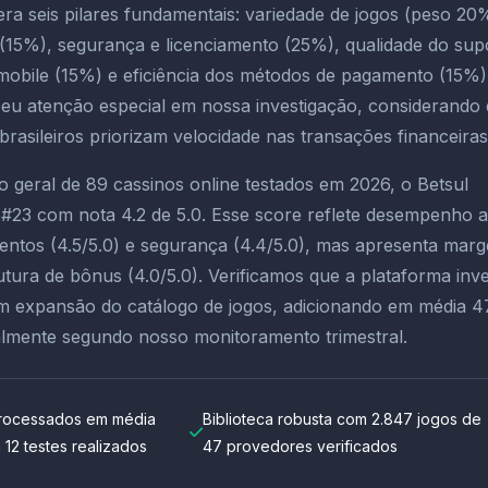
era seis pilares fundamentais: variedade de jogos (peso 20
(15%), segurança e licenciamento (25%), qualidade do sup
mobile (15%) e eficiência dos métodos de pagamento (15%)
ebeu atenção especial em nossa investigação, considerando
rasileiros priorizam velocidade nas transações financeiras
ão geral de 89 cassinos online testados em 2026, o Betsul
 #23 com nota 4.2 de 5.0. Esse score reflete desempenho 
ntos (4.5/5.0) e segurança (4.4/5.0), mas apresenta mar
utura de bônus (4.0/5.0). Verificamos que a plataforma inv
m expansão do catálogo de jogos, adicionando em média 4
almente segundo nosso monitoramento trimestral.
processados em média
Biblioteca robusta com 2.847 jogos de
12 testes realizados
47 provedores verificados