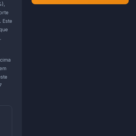
%),
orte
. Este
 que
.
acima
gem
este
7