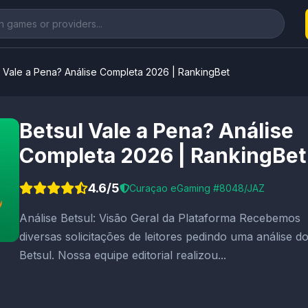
l Vale a Pena? Análise Completa 2026 | RankingBet
Betsul Vale a Pena? Análise
Completa 2026 | RankingBet
4.6/5
Curaçao eGaming #8048/JAZ
Análise Betsul: Visão Geral da Plataforma Recebemos
diversas solicitações de leitores pedindo uma análise d
Betsul. Nossa equipe editorial realizou...