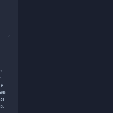
as
o
ce
ais
tis
do.