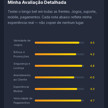
Minha Avaliação Detalhada
Testei o bingo bet em todas as frentes. Jogos, suporte,
mobile, pagamentos. Cada nota abaixo reflete minha
experiência real — não copiei de nenhum lugar.
Variedade de
4.5
Jogos
Bônus e
4.2
Promoções
Segurança e
4.8
Licença
Atendimento
4.0
ao Cliente
Experiência
4.3
Mobile
Velocidade de
4.7
Pagamentos