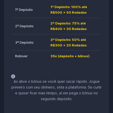
1º Depósito: 100% até
1º Depósito
R$500 + 50 Rodadas
2º Depósito: 75% até
2º Depósito
R$400 + 30 Rodadas
3º Depósito: 50% até
3º Depósito
R$300 + 20 Rodadas
Rollover
35x (depósito + bônus)
ão ative o bônus se você quer sacar rápido. Jogue
primeiro com seu dinheiro, sinta a plataforma. Se curtir
e quiser ficar mais tempo, aí sim pega o bônus no
segundo depósito.