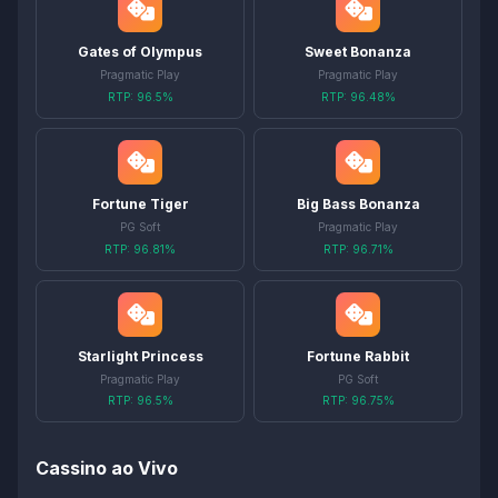
Gates of Olympus
Sweet Bonanza
Pragmatic Play
Pragmatic Play
RTP: 96.5%
RTP: 96.48%
Fortune Tiger
Big Bass Bonanza
PG Soft
Pragmatic Play
RTP: 96.81%
RTP: 96.71%
Starlight Princess
Fortune Rabbit
Pragmatic Play
PG Soft
RTP: 96.5%
RTP: 96.75%
Cassino ao Vivo