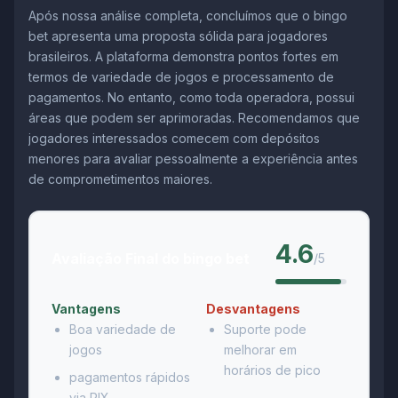
Após nossa análise completa, concluímos que o bingo
bet apresenta uma proposta sólida para jogadores
brasileiros. A plataforma demonstra pontos fortes em
termos de variedade de jogos e processamento de
pagamentos. No entanto, como toda operadora, possui
áreas que podem ser aprimoradas. Recomendamos que
jogadores interessados comecem com depósitos
menores para avaliar pessoalmente a experiência antes
de comprometimentos maiores.
4.6
Avaliação Final do bingo bet
/5
Vantagens
Desvantagens
Boa variedade de
Suporte pode
jogos
melhorar em
horários de pico
pagamentos rápidos
via PIX