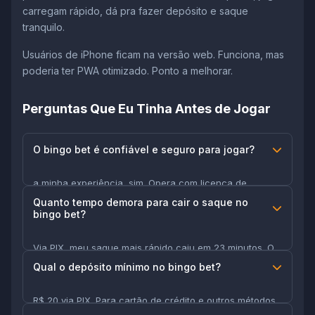
carregam rápido, dá pra fazer depósito e saque
tranquilo.
Usuários de iPhone ficam na versão web. Funciona, mas
poderia ter PWA otimizado. Ponto a melhorar.
Perguntas Que Eu Tinha Antes de Jogar
O bingo bet é confiável e seguro para jogar?
a minha experiência, sim. Opera com licença de
Curaçao, usa criptografia SSL e nunca tive problema
Quanto tempo demora para cair o saque no
com pagamentos. Já saquei mais de R$ 2.000 em total
bingo bet?
sem nenhuma treta.
Via PIX, meu saque mais rápido caiu em 23 minutos. O
mais demorado levou 47 minutos. Média de 30-40
Qual o depósito mínimo no bingo bet?
minutos na minha experiência.
R$ 20 via PIX. Para cartão de crédito e outros métodos,