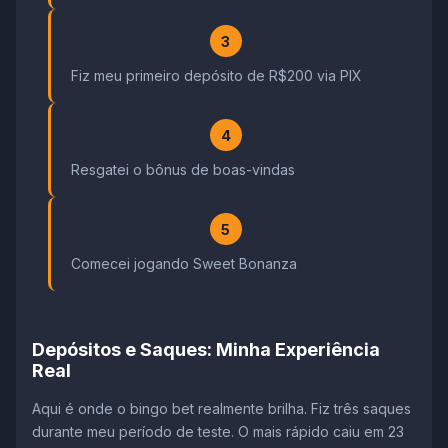
3
Fiz meu primeiro depósito de R$200 via PIX
4
Resgatei o bônus de boas-vindas
5
Comecei jogando Sweet Bonanza
Depósitos e Saques: Minha Experiência
Real
Aqui é onde o bingo bet realmente brilha. Fiz três saques
durante meu período de teste. O mais rápido caiu em 23