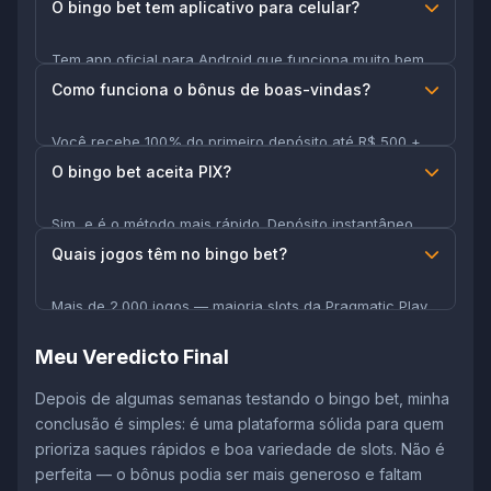
o mínimo é R$ 50. Comecei com R$ 200, recomendo
O bingo bet tem aplicativo para celular?
pelo menos R$ 100 para ter uma sessão decente.
Tem app oficial para Android que funciona muito bem.
Para iPhone, você acessa pelo navegador — a versão
Como funciona o bônus de boas-vindas?
mobile é responsiva, mas não tem app na App Store.
Você recebe 100% do primeiro depósito até R$ 500 +
rodadas grátis. O rollover é 35x sobre depósito +
O bingo bet aceita PIX?
bônus. Dá pra liberar em 1-2 semanas jogando slots
regularmente.
Sim, e é o método mais rápido. Depósito instantâneo,
saque em até 1 hora. É o que eu sempre uso.
Quais jogos têm no bingo bet?
Mais de 2.000 jogos — maioria slots da Pragmatic Play,
PG Soft, NetEnt. Tem cassino ao vivo da Evolution com
Meu Veredicto Final
roleta, blackjack e baccarat. Poucos jogos de mesa
virtuais.
Depois de algumas semanas testando o bingo bet, minha
conclusão é simples: é uma plataforma sólida para quem
prioriza saques rápidos e boa variedade de slots. Não é
perfeita — o bônus podia ser mais generoso e faltam