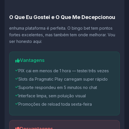
O Que Eu Gostei e O Que Me Decepcionou
enhuma plataforma é perfeita. O bingo bet tem pontos
fortes excelentes, mas também tem onde melhorar. Vou
ser honesto aqui:
Vantagens
PIX cai em menos de 1 hora — testei três vezes
Slots da Pragmatic Play carregam super rápido
Suporte respondeu em 5 minutos no chat
Interface limpa, sem poluição visual
Promoções de reload toda sexta-feira
Desvantagens