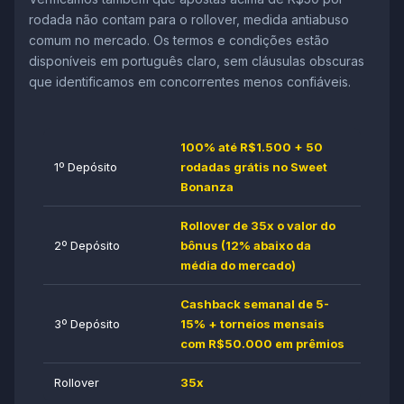
rodada não contam para o rollover, medida antiabuso
comum no mercado. Os termos e condições estão
disponíveis em português claro, sem cláusulas obscuras
que identificamos em concorrentes menos confiáveis.
100% até R$1.500 + 50
1º Depósito
rodadas grátis no Sweet
Bonanza
Rollover de 35x o valor do
2º Depósito
bônus (12% abaixo da
média do mercado)
Cashback semanal de 5-
3º Depósito
15% + torneios mensais
com R$50.000 em prêmios
Rollover
35x