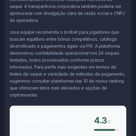
saque. A transparência corporativa também poderia ser
aprimorada com divulgação clara de razão social e CNPJ
da operadora.
ossa equipe recomenda o br4bet para jogadores que
buscam equilíbrio entre bônus competitivos, catálogo
diversificado e pagamentos ágeis via PIX. A plataforma
demonstrou confiabilidade operacional nos 24 saques
testados, todos processados conforme prazos
informados. Para perfis mais exigentes em termos de
limites de saque e variedade de métodos de pagamento,
sugerimos consultar plataformas top 10 do nosso ranking
que oferecem tetos mais elevados e opções de
criptomoedas.
4.3
Avaliação Final do br4bet
/5