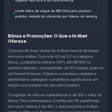
superior aos 95.8% da concorrência
Limite diário de saque de R$5.000 para usuários
padrão, metade do oferecido por líderes do ranking
Bônus e Promoções: O Que o br4bet
Oferece
O pacote de boas-vindas do br4bet merece destaque
em nossa análise. Com nota 4.6 de 5.0 na categoria
bônus, a plataforma oferece 100% até R$1.500 no
primeiro depósito, acompanhado de 50 rodadas grátis no
slot Sweet Bonanza. Testamos a estrutura completa e
identificamos vantagens competitivas significativas em
relação aos padrões do mercado brasileiro.
O requisito de rollover estabelecido é de 35x o valor do
bônus. Para contextualizar: a média das 89 plataformas
em nosso ranking é de 40x, o que posiciona o br4bet