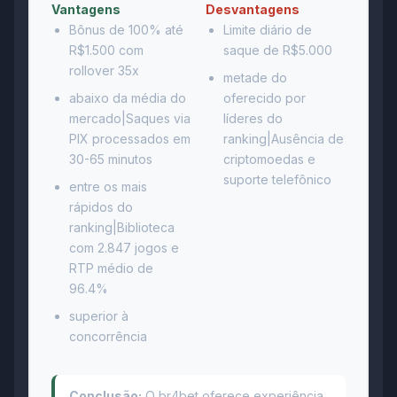
Vantagens
Desvantagens
Bônus de 100% até
Limite diário de
R$1.500 com
saque de R$5.000
rollover 35x
metade do
abaixo da média do
oferecido por
mercado|Saques via
líderes do
PIX processados em
ranking|Ausência de
30-65 minutos
criptomoedas e
suporte telefônico
entre os mais
rápidos do
ranking|Biblioteca
com 2.847 jogos e
RTP médio de
96.4%
superior à
concorrência
Conclusão:
O br4bet oferece experiência