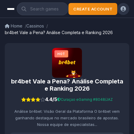
CREATE ACCOUNT
Home
Cassinos
br4bet Vale a Pena? Análise Completa e Ranking 2026
HOT
br4bet Vale a Pena? Análise Completa
e Ranking 2026
4.4/5
Curaçao eGaming #8048/JAZ
Análise br4bet: Visão Geral da Plataforma O br4bet vem
ganhando destaque no mercado brasileiro de apostas.
Nossa equipe de especialistas...