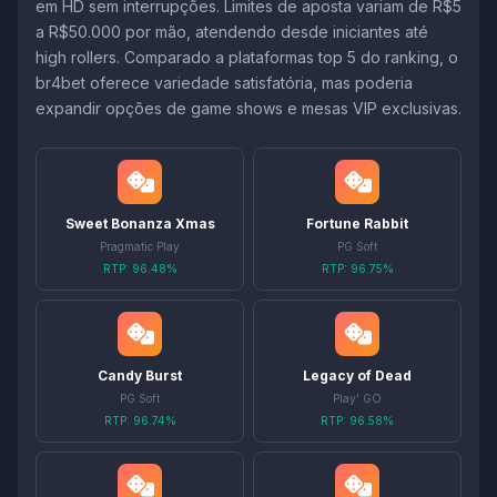
em HD sem interrupções. Limites de aposta variam de R$5
a R$50.000 por mão, atendendo desde iniciantes até
high rollers. Comparado a plataformas top 5 do ranking, o
br4bet oferece variedade satisfatória, mas poderia
expandir opções de game shows e mesas VIP exclusivas.
Sweet Bonanza Xmas
Fortune Rabbit
Pragmatic Play
PG Soft
RTP: 96.48%
RTP: 96.75%
Candy Burst
Legacy of Dead
PG Soft
Play' GO
RTP: 96.74%
RTP: 96.58%