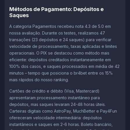
Métodos de Pagamento: Depósitos e
Saques
A categoria Pagamentos recebeu nota 4.3 de 5.0 em
nossa avaliação. Durante os testes, realizamos 47
transações (23 depósitos e 24 saques) para verificar
velocidade de processamento, taxas aplicadas e limites
operacionais. O PIX se destacou como método mais
eficiente: depósitos creditados instantaneamente em
100% dos casos, e saques processados em média de 42
minutos – tempo que posiciona o br4bet entre os 15%
mais rápidos do nosso ranking.
Cartões de crédito e débito (Visa, Mastercard)
apresentaram processamento instantâneo para
depósitos, mas saques levaram 24-48 horas úteis.
Carteiras digitais como AstroPay, MuchBetter e Pay4Fun
ofereceram velocidade intermediária: depósitos
instantâneos e saques em 2-6 horas. Boleto bancário,