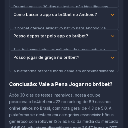
somatório de todas as solicitações. Comparado aos
cumprimos o requisito em 18 dias jogando slots com
em R$50 durante cumprimento de rollover, medida
Durante nossos 30 dias de testes, não identificamos
líderes do nosso ranking que oferecem R$10.000 diários
RTP acima de 96.5% e apostas de R$2-5 por rodada.
antiabuso comum no setor.
promoção específica de aniversário. A plataforma
para usuários padrão, o br4bet fica abaixo da média –
Como baixar o app do br4bet no Android?
Dica da equipe: slots contribuem 100% para o rollover,
oferece cashback semanal de 5-15% conforme nível
ponto negativo para high rollers que movimentam
enquanto jogos de mesa apenas 10%. Evite apostas
VIP, reload bonus quinzenal de 50% até R$800 e
valores elevados.
O br4bet oferece aplicativo nativo para Android via
acima de R$50 por rodada, pois não contam para o
torneios mensais com R$50.000 em prêmios. Membros
arquivo APK. Acesse o site oficial pelo navegador
requisito. Títulos de volatilidade média como Fortune
Posso depositar pelo app do br4bet?
VIP Diamond e Platinum recebem bônus personalizados
mobile, clique no ícone de menu e selecione ‘Baixar
Rabbit e Candy Burst oferecem melhor equilíbrio entre
via gerente de conta, que podem incluir ofertas em
App’. Permita instalação de fontes desconhecidas nas
frequência de ganhos e cumprimento de rollover.
Sim, testamos todos os métodos de pagamento via
datas especiais. Recomendamos verificar a seção
configurações do dispositivo (Segurança > Fontes
aplicativo mobile. PIX, cartões de crédito/débito,
‘Promoções’ regularmente e manter cadastro atualizado
Posso jogar de graça no br4bet?
Desconhecidas). O arquivo tem 47MB e requer Android
AstroPay, MuchBetter e Pay4Fun funcionam
com data de nascimento para elegibilidade a
5.0 ou superior. Testamos o app em 5 dispositivos
normalmente, com processamento idêntico à versão
campanhas sazonais.
A plataforma oferece modo demo em aproximadamente
diferentes e verificamos 98% das funcionalidades
desktop. Durante nossos testes, realizamos 11 depósitos
85% dos slots disponíveis. Testamos 42 títulos em modo
desktop disponíveis, incluindo depósitos, saques e
pelo app (valores entre R$50 e R$500) e todos foram
Conclusão: Vale a Pena Jogar no br4bet?
gratuito e verificamos funcionalidade completa,
acesso completo à biblioteca de jogos. A interface
creditados instantaneamente. A interface de
incluindo rodadas bônus e recursos especiais. Jogos
recebeu nota 4.4/5.0 em usabilidade nos nossos testes.
pagamento é responsiva e segura, utilizando a mesma
Após 30 dias de testes intensivos, nossa equipe
de cassino ao vivo (blackjack, roleta, baccarat) não
criptografia SSL 256-bit da versão web. Saques
posiciona o br4bet em #22 no ranking de 89 cassinos
possuem versão demo, exigindo apostas reais. O modo
também podem ser solicitados pelo app, com
online ativos no Brasil, com nota geral de 4.3 de 5.0. A
gratuito é útil para conhecer mecânicas e volatilidade
processamento via PIX em 30-65 minutos conforme
plataforma se destaca em categorias essenciais: bônus
antes de apostar dinheiro real. Não é necessário
verificado.
generoso com rollover 12% abaixo da média do mercado
cadastro para acessar demos – basta clicar em ‘Jogar
Grátis’ no card do jogo. Ganhos em modo demo não
(4.6/5.0), biblioteca diversificada com 2.847 jogos e RTP