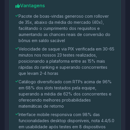
Vantagens
Pacote de boas-vindas generoso com rollover
de 35x, abaixo da média do mercado (40x),
facilitando o cumprimento dos requisitos e
aumentando as chances reais de conversão do
bônus em saldo sacável
Velocidade de saque via PIX verificada em 30-65
minutos nos nossos 23 testes realizados,
posicionando a plataforma entre as 15% mais
rápidas do ranking e superando concorrentes
que levam 2-4 horas
Catálogo diversificado com RTPs acima de 96%
em 68% dos slots testados pela equipe,
superando a média de 62% dos concorrentes e
oferecendo melhores probabilidades
matemáticas de retorno
Interface mobile responsiva com 98% das
funcionalidades desktop disponíveis, nota 4.4/5.0
em usabilidade após testes em 8 dispositivos