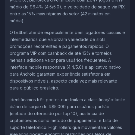
podem ser convertidos em saldo real.
médio de 96.4% (4.5/5.0), e velocidade de saque via PIX
entre as 15% mais rápidas do setor (42 minutos em
média).
O br4bet atende especialmente bem jogadores casuais e
intermediários que valorizam variedade de slots,
promoções recorrentes e pagamentos rápidos. O
programa VIP com cashback de até 15% e torneios
mensais adiciona valor para usuários frequentes. A
interface mobile responsiva (4.4/5.0) e aplicativo nativo
para Android garantem experiência satisfatória em
dispositivos móveis, aspecto cada vez mais relevante
para o público brasileiro.
Identificamos três pontos que limitam a classificação: limite
diário de saque de R$5.000 para usuários padrão
(metade do oferecido por top 10), ausência de
criptomoedas como método de pagamento, e falta de
suporte telefônico. High rollers que movimentam valores
elevados podem encontrar restrições nos tetos de