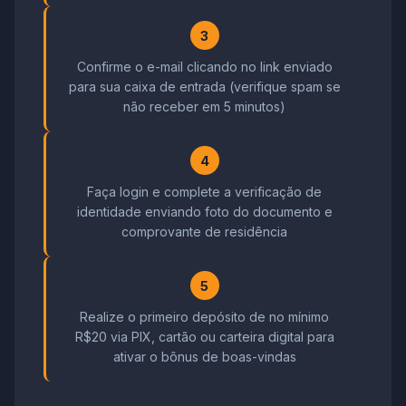
3
Confirme o e-mail clicando no link enviado
para sua caixa de entrada (verifique spam se
não receber em 5 minutos)
4
Faça login e complete a verificação de
identidade enviando foto do documento e
comprovante de residência
5
Realize o primeiro depósito de no mínimo
R$20 via PIX, cartão ou carteira digital para
ativar o bônus de boas-vindas