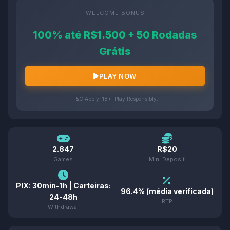
WELCOME BONUS
100% até R$1.500 + 50 Rodadas
Grátis
PLAY NOW
T&C Apply. 18+. Play Responsibly.
2.847
R$20
Games
Min. Deposit
PIX: 30min-1h | Carteiras:
96.4% (média verificada)
24-48h
RTP
Withdrawal