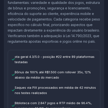
fundamentais: variedade e qualidade dos jogos, estrutura
de bônus e promoções, segurança e licenciamento,
eficiência do suporte ao cliente, experiência mobile e
velocidade de pagamentos. Cada categoria recebe peso
específico no cálculo final, priorizando aspectos que
impactam diretamente a experiência do usuário brasileiro.
Verificamos também a adequação à Lei 14.790/2023, que
regulamenta apostas esportivas e jogos online no país.
ota geral 4.3/5.0 - posição #22 entre 89 plataformas
testadas
Bônus de 100% até R$1.500 com rollover 35x, 12%
abaixo da média do mercado
Saques via PIX processados em média de 42 minutos
nos testes realizados
Biblioteca com 2.847 jogos e RTP médio de 96.4%,