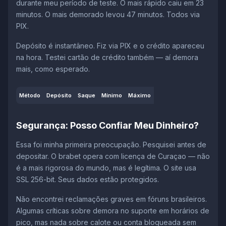
durante meu período de teste. O mais rápido caiu em 23
minutos. O mais demorado levou 47 minutos. Todos via
PIX.
Depósito é instantâneo. Fiz via PIX e o crédito apareceu
na hora. Testei cartão de crédito também — aí demora
mais, como esperado.
Método
Depósito
Saque
Mínimo
Máximo
Segurança: Posso Confiar Meu Dinheiro?
Essa foi minha primeira preocupação. Pesquisei antes de
depositar. O brabet opera com licença de Curaçao — não
é a mais rigorosa do mundo, mas é legítima. O site usa
SSL 256-bit. Seus dados estão protegidos.
Não encontrei reclamações graves em fóruns brasileiros.
Algumas críticas sobre demora no suporte em horários de
pico, mas nada sobre calote ou conta bloqueada sem