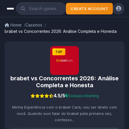
CREATE ACCOUNT
Home
Cassinos
brabet vs Concorrentes 2026: Análise Completa e Honesta
TOP
brabet vs Concorrentes 2026: Análise
Completa e Honesta
4.5/5
Curaçao eGaming
Minha Experiência com o brabet Cara, vou ser direto com
você. Quando ouvi falar do brabet pela primeira vez,
confesso...