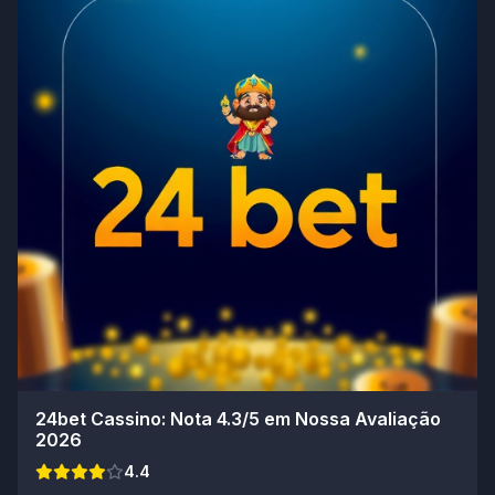
24bet Cassino: Nota 4.3/5 em Nossa Avaliação
2026
4.4