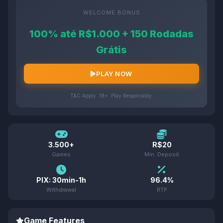
WELCOME BONUS
100% até R$1.000 + 150 Rodadas
Grátis
PLAY NOW
T&C Apply. 18+. Play Responsibly.
3.500+
R$20
Games
Min. Deposit
PIX: 30min-1h
96.4%
Withdrawal
RTP
Game Features