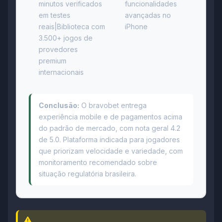
minutos verificados
funcionalidades
em testes
avançadas no
reais|Biblioteca com
iPhone
3.500+ jogos de
provedores
premium
internacionais
Conclusão:
O bravobet entrega
experiência mobile e de pagamentos acima
do padrão de mercado, com nota geral 4.2
de 5.0. Plataforma indicada para jogadores
que priorizam velocidade e variedade, com
monitoramento recomendado sobre
situação regulatória brasileira.