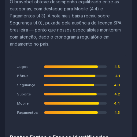
O bravobet obteve desempenho equilibrado entre as
categorias, com destaque para Mobile (4.4) e
Pagamentos (4.3). A nota mais baixa recaiu sobre
Segurança (4.0), puxada pela ausência de licença SPA
brasileira — ponto que nossos especialistas monitoram
com atenção, dado o cronograma regulatório em
andamento no país.
Jogos
4.3
Bônus
4.1
Segurança
4.0
Suporte
4.2
Mobile
4.4
Pagamentos
4.3