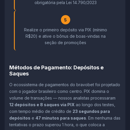
obrigatória pela Lei 14.790/2023
5
Realize o primeiro depósito via PIX (mínimo
R$20) e ative o bônus de boas-vindas na
seção de promoções
Métodos de Pagamento: Depósitos e
Saques
O ecossistema de pagamentos do bravobet foi projetado
com o jogador brasileiro como centro. PIX domina o
volume de transações — nossos analistas processaram
12 depósitos e 8 saques via PIX
ao longo dos testes,
com tempo médio de crédito de
23 segundos para
depósitos
e
47 minutos para saques
. Em nenhuma das
tentativas o prazo superou 1 hora, o que coloca a