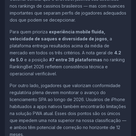
plataformas que apenas traduzem conteúdo de forma
nos rankings de cassinos brasileiros — mas com nuances
plataformas ranqueadas em nossa base de dados para
automática.
importantes que separam perfis de jogadores adequados
o critério de velocidade de atendimento.
dos que podem se decepcionar.
Para quem prioriza
experiência mobile fluida,
velocidade de saques e diversidade de jogos
, a
plataforma entrega resultados acima da média de
mercado em todos os três critérios. A nota geral de
4.2
de 5.0
e a posição
#7 entre 38 plataformas
no ranking
RankingBet 2026 refletem consistência técnica e
operacional verificável.
Por outro lado, jogadores que valorizam conformidade
regulatória plena devem monitorar o avanço do
licenciamento SPA ao longo de 2026. Usuários de iPhone
habituados a apps nativos também encontrarão limitações
na solução PWA atual. Esses dois pontos são os únicos
que impedem uma nota superior na nossa classificação —
e ambos têm potencial de correção no horizonte de 12
meses.