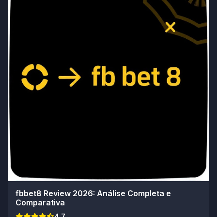
fbbet8 Review 2026: Análise Completa e
Comparativa
4.7