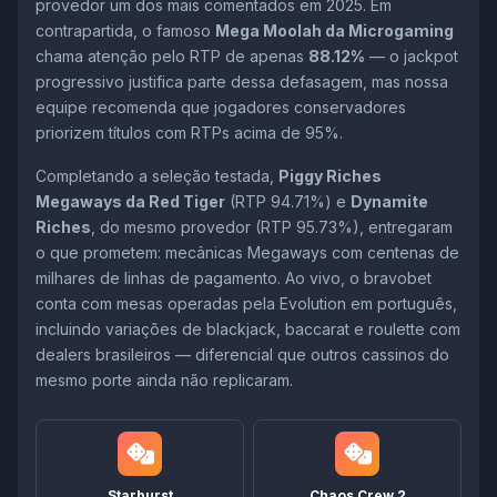
provedor um dos mais comentados em 2025. Em
contrapartida, o famoso
Mega Moolah da Microgaming
chama atenção pelo RTP de apenas
88.12%
— o jackpot
progressivo justifica parte dessa defasagem, mas nossa
equipe recomenda que jogadores conservadores
priorizem títulos com RTPs acima de 95%.
Completando a seleção testada,
Piggy Riches
Megaways da Red Tiger
(RTP 94.71%) e
Dynamite
Riches
, do mesmo provedor (RTP 95.73%), entregaram
o que prometem: mecânicas Megaways com centenas de
milhares de linhas de pagamento. Ao vivo, o bravobet
conta com mesas operadas pela Evolution em português,
incluindo variações de blackjack, baccarat e roulette com
dealers brasileiros — diferencial que outros cassinos do
mesmo porte ainda não replicaram.
Starburst
Chaos Crew 2