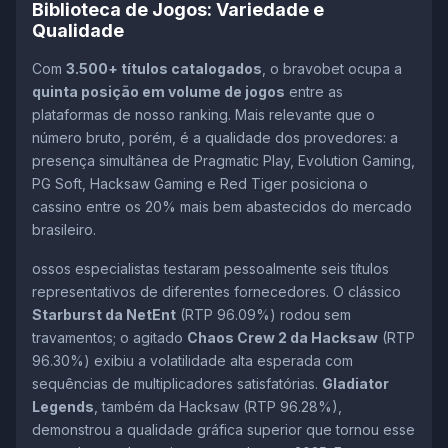
Biblioteca de Jogos: Variedade e
Qualidade
Com
3.500+ títulos catalogados
, o bravobet ocupa a
quinta posição em volume de jogos
entre as
plataformas de nosso ranking. Mais relevante que o
número bruto, porém, é a qualidade dos provedores: a
presença simultânea de Pragmatic Play, Evolution Gaming,
PG Soft, Hacksaw Gaming e Red Tiger posiciona o
cassino entre os 20% mais bem abastecidos do mercado
brasileiro.
ossos especialistas testaram pessoalmente seis títulos
representativos de diferentes fornecedores. O clássico
Starburst da NetEnt
(RTP 96.09%) rodou sem
travamentos; o agitado
Chaos Crew 2 da Hacksaw
(RTP
96.30%) exibiu a volatilidade alta esperada com
sequências de multiplicadores satisfatórias.
Gladiator
Legends
, também da Hacksaw (RTP 96.28%),
demonstrou a qualidade gráfica superior que tornou esse