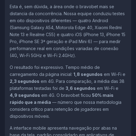
Esta é, sem dúvida, a área onde o bravobet mais se
distancia da concorrência. Nossa equipe conduziu testes
em oito dispositivos diferentes — quatro Android
(Samsung Galaxy A54, Motorola Edge 40, Xiaomi Redmi
Note 13 e Realme C55) e quatro iOS (iPhone 13, iPhone 15
Pro, iPhone SE 3ª geração e iPad Mini 6) — para medir
performance real em condições variadas de conexão
(4G, Wi-Fi 5GHz e Wi-Fi 2.4GHz).
O resultado foi expressivo. Tempo médio de
carregamento da página inicial:
1,8 segundos
em Wi-Fi e
2,3 segundos
em 4G. Para comparação, a média das 38
plataformas testadas foi de
3,6 segundos
em Wi-Fi e
4,9 segundos
em 4G. O bravobet ficou
50% mais
rápido que a média
— número que nossa metodologia
considera crítico para retenção de jogadores em
dispositivos móveis.
A interface mobile apresenta navegação por abas na
base da tela, padrão consolidado em aplicativos de