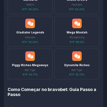
NetEnt
Hacksaw
RTP: 96.09%
RTP: 96.30%
Gladiator Legends
Mega Moolah
Hacksaw
Microgaming
RTP: 96.28%
RTP: 88.12%
Piggy Riches Megaways
Dynamite Riches
Red Tiger
Red Tiger
RTP: 94.71%
RTP: 95.73%
Como Começar no bravobet: Guia Passo a
Passo