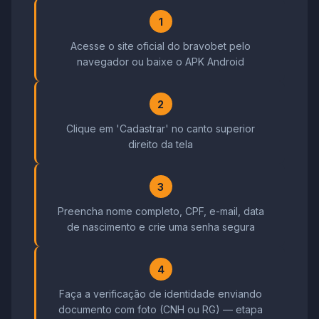
1
Acesse o site oficial do bravobet pelo
navegador ou baixe o APK Android
2
Clique em 'Cadastrar' no canto superior
direito da tela
3
Preencha nome completo, CPF, e-mail, data
de nascimento e crie uma senha segura
4
Faça a verificação de identidade enviando
documento com foto (CNH ou RG) — etapa