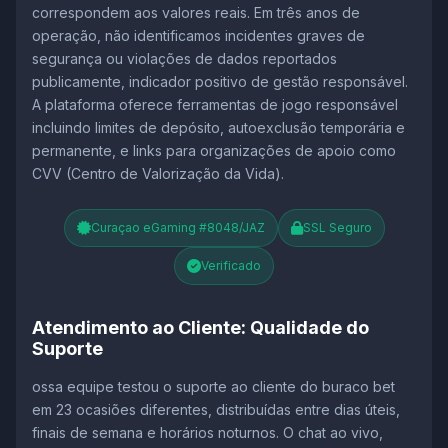
correspondem aos valores reais. Em três anos de
operação, não identificamos incidentes graves de
segurança ou violações de dados reportados
publicamente, indicador positivo de gestão responsável.
A plataforma oferece ferramentas de jogo responsável
incluindo limites de depósito, autoexclusão temporária e
permanente, e links para organizações de apoio como
CVV (Centro de Valorização da Vida).
Curaçao eGaming #8048/JAZ
SSL Seguro
Verificado
Atendimento ao Cliente: Qualidade do
Suporte
ossa equipe testou o suporte ao cliente do buraco bet
em 23 ocasiões diferentes, distribuídas entre dias úteis,
finais de semana e horários noturnos. O chat ao vivo,