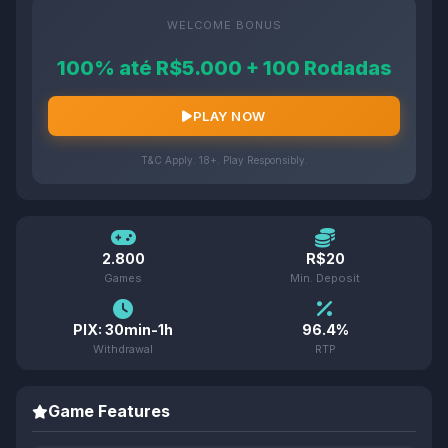
WELCOME BONUS
100% até R$5.000 + 100 Rodadas
PLAY NOW
T&C Apply. 18+. Play Responsibly.
2.800
R$20
Games
Min. Deposit
PIX: 30min-1h
96.4%
Withdrawal
RTP
Game Features