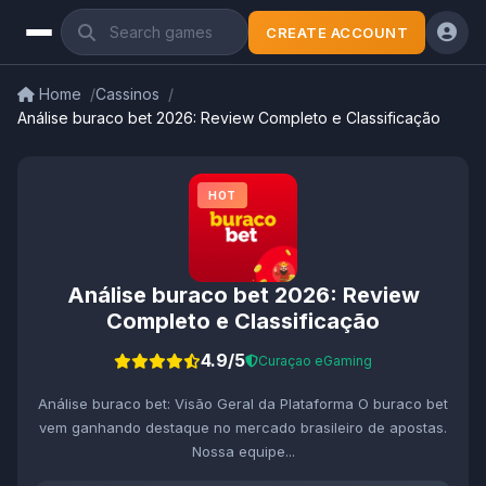
CREATE ACCOUNT
Home
Cassinos
Análise buraco bet 2026: Review Completo e Classificação
HOT
Análise buraco bet 2026: Review
Completo e Classificação
4.9/5
Curaçao eGaming
Análise buraco bet: Visão Geral da Plataforma O buraco bet
vem ganhando destaque no mercado brasileiro de apostas.
Nossa equipe...