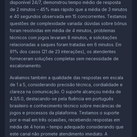
disponível 24/7, demonstrou tempo médio de resposta
de 2 minutos – 45% mais rápido que a média de 3 minutos
e 40 segundos observada em 15 concorrentes. Testamos
questões de complexidade variada: dúvidas sobre bônus
foram resolvidas em média de 4 minutos, problemas
técnicos com jogos levaram 8 minutos, e solicitações
relacionadas a saques foram tratadas em 6 minutos. Em
91% dos casos (21 de 23 interações), os atendentes
forneceram soluções completas sem necessidade de
escalonamento.
Avaliamos também a qualidade das respostas em escala
de 1 a 5, considerando precisão técnica, cordialidade e
clareza na comunicação. O suporte alcançou média de
4.3/5.0, destacando-se pela fluência em português
brasileiro e conhecimento técnico sobre mecânicas de
jogos e processos da plataforma. Testamos o suporte
por e-mail em três ocasiões, recebendo respostas em
média de 4 horas – tempo adequado considerando que
este canal não promete atendimento imediato. A