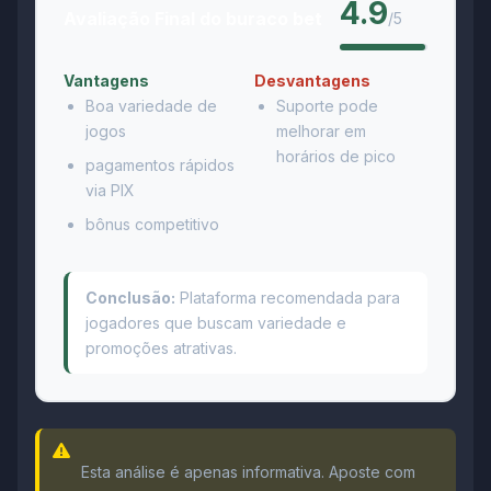
4.9
Avaliação Final do buraco bet
/5
Vantagens
Desvantagens
Boa variedade de
Suporte pode
jogos
melhorar em
horários de pico
pagamentos rápidos
via PIX
bônus competitivo
Conclusão:
Plataforma recomendada para
jogadores que buscam variedade e
promoções atrativas.
Esta análise é apenas informativa. Aposte com