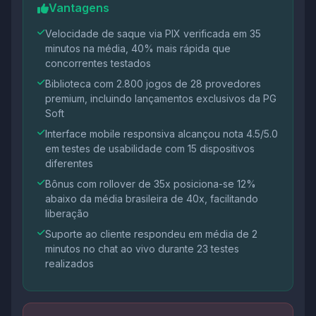
Vantagens
Velocidade de saque via PIX verificada em 35
minutos na média, 40% mais rápida que
concorrentes testados
Biblioteca com 2.800 jogos de 28 provedores
premium, incluindo lançamentos exclusivos da PG
Soft
Interface mobile responsiva alcançou nota 4.5/5.0
em testes de usabilidade com 15 dispositivos
diferentes
Bônus com rollover de 35x posiciona-se 12%
abaixo da média brasileira de 40x, facilitando
liberação
Suporte ao cliente respondeu em média de 2
minutos no chat ao vivo durante 23 testes
realizados