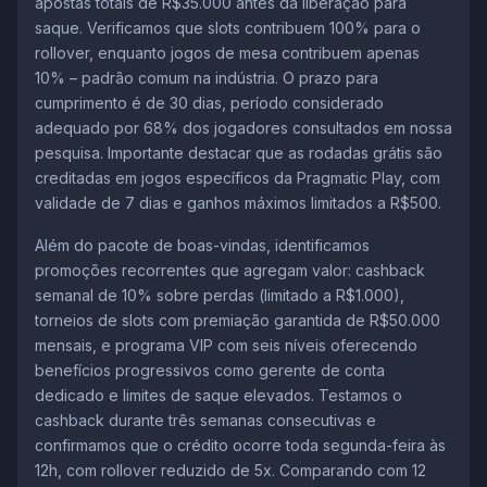
apostas totais de R$35.000 antes da liberação para
saque. Verificamos que slots contribuem 100% para o
rollover, enquanto jogos de mesa contribuem apenas
10% – padrão comum na indústria. O prazo para
cumprimento é de 30 dias, período considerado
adequado por 68% dos jogadores consultados em nossa
pesquisa. Importante destacar que as rodadas grátis são
creditadas em jogos específicos da Pragmatic Play, com
validade de 7 dias e ganhos máximos limitados a R$500.
Além do pacote de boas-vindas, identificamos
promoções recorrentes que agregam valor: cashback
semanal de 10% sobre perdas (limitado a R$1.000),
torneios de slots com premiação garantida de R$50.000
mensais, e programa VIP com seis níveis oferecendo
benefícios progressivos como gerente de conta
dedicado e limites de saque elevados. Testamos o
cashback durante três semanas consecutivas e
confirmamos que o crédito ocorre toda segunda-feira às
12h, com rollover reduzido de 5x. Comparando com 12