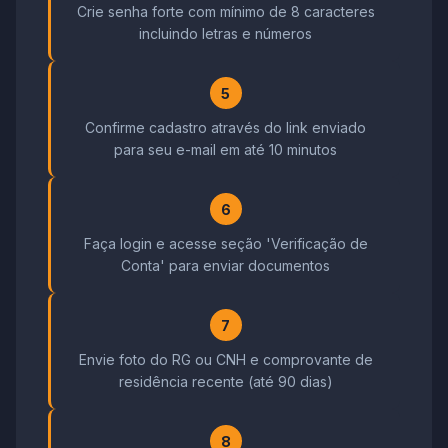
Crie senha forte com mínimo de 8 caracteres
incluindo letras e números
5
Confirme cadastro através do link enviado
para seu e-mail em até 10 minutos
6
Faça login e acesse seção 'Verificação de
Conta' para enviar documentos
7
Envie foto do RG ou CNH e comprovante de
residência recente (até 90 dias)
8