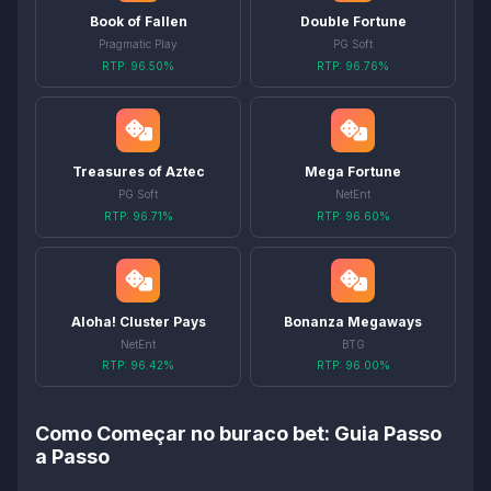
Book of Fallen
Double Fortune
Pragmatic Play
PG Soft
RTP: 96.50%
RTP: 96.76%
Treasures of Aztec
Mega Fortune
PG Soft
NetEnt
RTP: 96.71%
RTP: 96.60%
Aloha! Cluster Pays
Bonanza Megaways
NetEnt
BTG
RTP: 96.42%
RTP: 96.00%
Como Começar no buraco bet: Guia Passo
a Passo