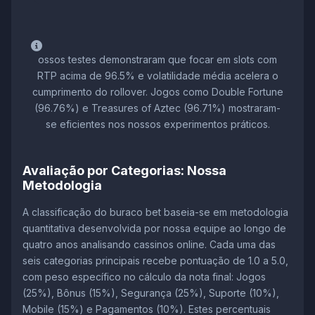
ossos testes demonstraram que focar em slots com
RTP acima de 96.5% e volatilidade média acelera o
cumprimento do rollover. Jogos como Double Fortune
(96.76%) e Treasures of Aztec (96.71%) mostraram-
se eficientes nos nossos experimentos práticos.
Avaliação por Categorias: Nossa
Metodologia
A classificação do buraco bet baseia-se em metodologia
quantitativa desenvolvida por nossa equipe ao longo de
quatro anos analisando cassinos online. Cada uma das
seis categorias principais recebe pontuação de 1.0 a 5.0,
com peso específico no cálculo da nota final: Jogos
(25%), Bônus (15%), Segurança (25%), Suporte (10%),
Mobile (15%) e Pagamentos (10%). Estes percentuais