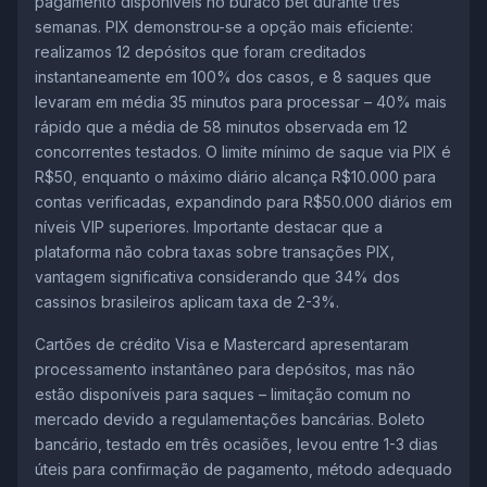
pagamento disponíveis no buraco bet durante três
semanas. PIX demonstrou-se a opção mais eficiente:
realizamos 12 depósitos que foram creditados
instantaneamente em 100% dos casos, e 8 saques que
levaram em média 35 minutos para processar – 40% mais
rápido que a média de 58 minutos observada em 12
concorrentes testados. O limite mínimo de saque via PIX é
R$50, enquanto o máximo diário alcança R$10.000 para
contas verificadas, expandindo para R$50.000 diários em
níveis VIP superiores. Importante destacar que a
plataforma não cobra taxas sobre transações PIX,
vantagem significativa considerando que 34% dos
cassinos brasileiros aplicam taxa de 2-3%.
Cartões de crédito Visa e Mastercard apresentaram
processamento instantâneo para depósitos, mas não
estão disponíveis para saques – limitação comum no
mercado devido a regulamentações bancárias. Boleto
bancário, testado em três ocasiões, levou entre 1-3 dias
úteis para confirmação de pagamento, método adequado