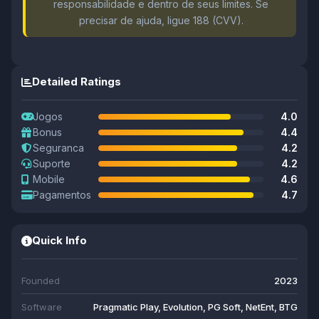
responsabilidade e dentro de seus limites. Se
precisar de ajuda, ligue 188 (CVV).
Detailed Ratings
Jogos
4.0
Bonus
4.4
Seguranca
4.2
Suporte
4.2
Mobile
4.6
Pagamentos
4.7
Quick Info
Founded
2023
Software
Pragmatic Play, Evolution, PG Soft, NetEnt, BTG