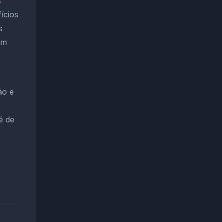
s
ícios
s
em
ão e
é de