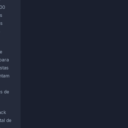
000
os
os
m
se
para
stas
ontam
os de
ack
tal de