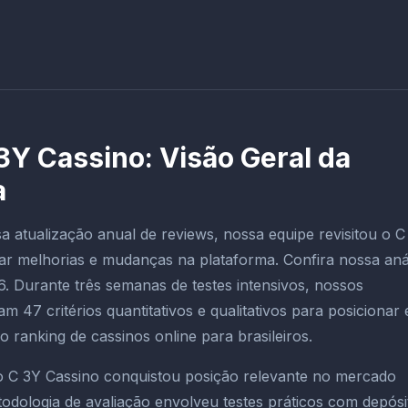
3Y Cassino: Visão Geral da
a
 atualização anual de reviews, nossa equipe revisitou o C
car melhorias e mudanças na plataforma. Confira nossa aná
6. Durante três semanas de testes intensivos, nossos
ram 47 critérios quantitativos e qualitativos para posicionar 
 ranking de cassinos online para brasileiros.
 C 3Y Cassino conquistou posição relevante no mercado
odologia de avaliação envolveu testes práticos com depósi