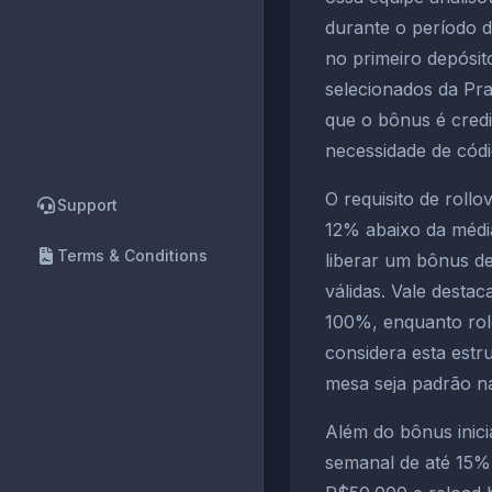
durante o período 
no primeiro depósit
selecionados da Pra
que o bônus é cred
necessidade de cód
O requisito de roll
Support
12% abaixo da média
Terms & Conditions
liberar um bônus d
válidas. Vale desta
100%, enquanto rol
considera esta estr
mesa seja padrão na
Além do bônus inic
semanal de até 15% 