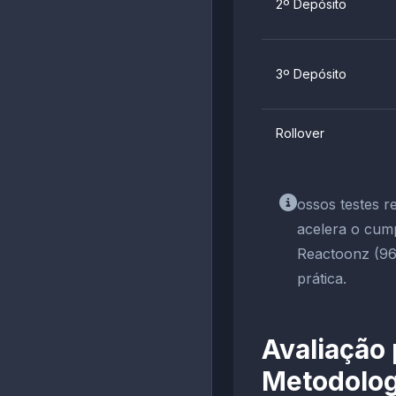
2º Depósito
3º Depósito
Rollover
ossos testes 
acelera o cum
Reactoonz (96
prática.
Avaliação
Metodolog