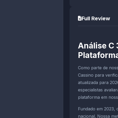
Full Review
Análise C 
Plataform
Como parte de nossa
Cassino para verifi
atualizada para 202
especialistas avalia
plataforma em nosso
Fundado em 2023, o
nacional. Nossa met