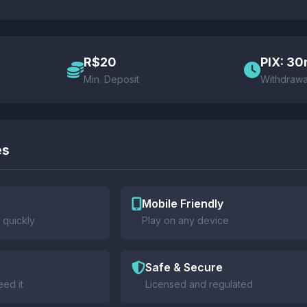
R$20
PIX: 30
Min. Deposit
Withdrawa
es
Mobile Friendly
 quickly
Play on any device
Safe & Secure
ed it
Licensed and regulated