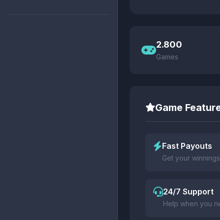
2.800
Games
Game Featur
Fast Payouts
Get your winnings
24/7 Support
Help when you ne