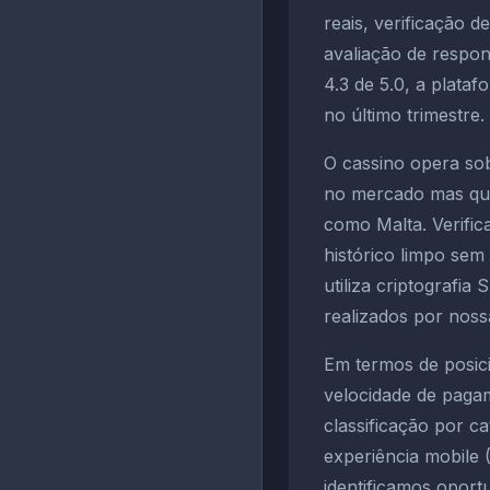
reais, verificação 
avaliação de respon
4.3 de 5.0, a plata
no último trimestre.
O cassino opera s
no mercado mas que 
como Malta. Verifi
histórico limpo sem
utiliza criptografia
realizados por noss
Em termos de posic
velocidade de paga
classificação por 
experiência mobile 
identificamos oport