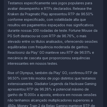
Testamos especificamente seis jogos populares para
avaliar desempenho e RTPs declarados. Release the
Kraken da Pragmatic Play apresentou RTP de 96.50%
conforme especificado, com volatilidade alta que
resultou em pagamentos espaçados mas significativos
durante nossas 200 rodadas de teste. Fortune Mouse da
PG Soft destacou-se com RTP de 96.76%, o mais
elevado entre os títulos analisados, oferecendo sessões
equilibradas com frequência moderada de ganhos.
Reactoonz da Play’ GO manteve seu RTP de 96.51% e
mecânica de cascata que proporcionou sequências
interessantes em nossos testes.
Rise of Olympus, também da Play’ GO, confirmou RTP de
96.50% com três modos de jogo distintos que testamos
extensivamente. Gladiator Legends da Hacksaw Gaming
apresentou RTP de 96.28% e potencial máximo de
ganho de 15.000x a aposta, embora em nossas sessões
não tenhamos alcançado multiplicadores superiores a
450x. Money Train 2 da Relax Gaming manteve RTP de