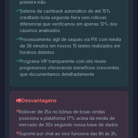
primeira mão
Sistema de cashback automático de até 15%
creditado toda segunda-feira sem rollover,
diferencial que verificamos em apenas 12% dos
cassinos analisados
Processamento ágil de saques via PIX com média
de 38 minutos em nossos 15 testes realizados em
horários distintos
Programa VIP transparente com oito níveis
progressivos oferecendo benefícios crescentes
que documentamos detalhadamente
Desvantagens
Rollover de 35x no bônus de boas-vindas
posiciona a plataforma 17% acima da média de
mercado de 30x segundo nossa base de dados
Suporte por chat ao vivo funciona das 8h às 2h,