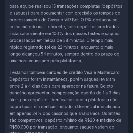
ossa equipe realizou 15 transações completas (depósitos
e saques) para documentar com precisão os tempos de
processamento do Cassino VIP Bet. O PIX destacou-se
como método mais eficiente, com depósitos creditados
instantaneamente em 100% dos nossos testes e saques
processados em média de 38 minutos. O tempo mais
rápido registrado foi de 22 minutos, enquanto o mais
longo alcançou 54 minutos, sempre dentro do prazo de
uma hora anunciado pela plataforma.
Testamos também cartões de crédito Visa e Mastercard.
Depósitos foram instantâneos, porém saques levaram
entre 2 a 4 dias úteis para aparecer na fatura. Boleto
bancário apresentou compensação padrão de 1 a 3 dias
úteis para depósitos. Verificamos que a plataforma não
cobra taxas em nenhum método, diferencial identificado
em apenas 34% dos cassinos que analisamos. Os limites
são competitivos: depósito mínimo de R$20 e máximo de
R$50.000 por transação, enquanto saques variam de