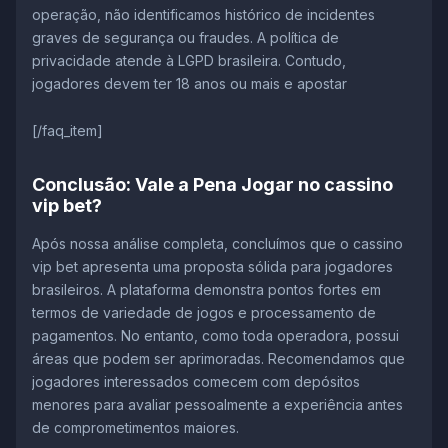
operação, não identificamos histórico de incidentes
graves de segurança ou fraudes. A política de
privacidade atende à LGPD brasileira. Contudo,
jogadores devem ter 18 anos ou mais e apostar
[/faq_item]
Conclusão: Vale a Pena Jogar no cassino
vip bet?
Após nossa análise completa, concluímos que o cassino
vip bet apresenta uma proposta sólida para jogadores
brasileiros. A plataforma demonstra pontos fortes em
termos de variedade de jogos e processamento de
pagamentos. No entanto, como toda operadora, possui
áreas que podem ser aprimoradas. Recomendamos que
jogadores interessados comecem com depósitos
menores para avaliar pessoalmente a experiência antes
de comprometimentos maiores.