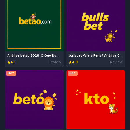
Análise betao 2026: O Que Nossa Equipe Descobriu
bullsbet Vale a Pena? Análise Completa 2026
4.1
Review
4.8
Review
HOT
HOT