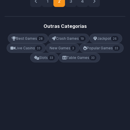
1
2
3
4
Outras Categorias
Best Games
Crash Games
Jackpot
28
19
26
Live Casino
New Games
Popular Games
33
3
33
Slots
Table Games
33
33