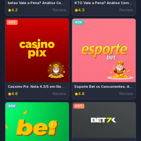
betao Vale a Pena? Análise Completa e Atualizada 2026
KTO Vale a Pena? Análise Completa e Honesta 2026
4.2
Review
4.3
Review
HOT
NEW
Cassino Pix: Nota 4.3/5 em Nossa Avaliação 2026
Esporte Bet vs Concorrentes: Análise Completa 2026
4.6
Review
4.8
Review
NEW
HOT