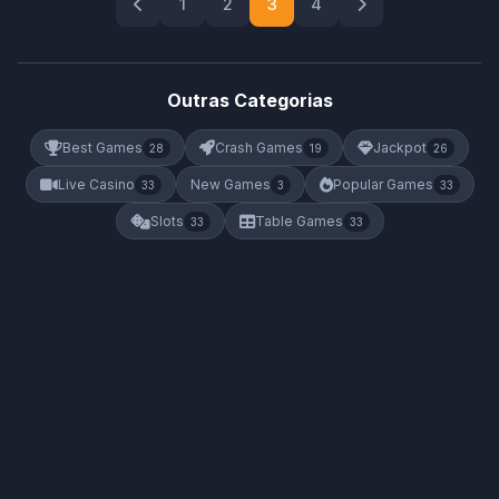
1
2
3
4
Outras Categorias
Best Games
Crash Games
Jackpot
28
19
26
Live Casino
New Games
Popular Games
33
3
33
Slots
Table Games
33
33