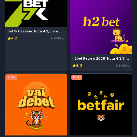
bet7k Cassino: Nota 4.3/5 em Nossa Avaliação 2026
4.2
Review
h2bet Review 2026: Nota 4.3/5 em Nossa Avaliação
4.6
Review
HOT
HOT