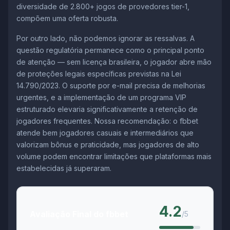
diversidade de 2.800+ jogos de provedores tier-1,
compõem uma oferta robusta.
Por outro lado, não podemos ignorar as ressalvas. A
questão regulatória permanece como o principal ponto
de atenção — sem licença brasileira, o jogador abre mão
de proteções legais específicas previstas na Lei
14.790/2023. O suporte por e-mail precisa de melhorias
urgentes, e a implementação de um programa VIP
estruturado elevaria significativamente a retenção de
jogadores frequentes. Nossa recomendação: o fbbet
atende bem jogadores casuais e intermediários que
valorizam bônus e praticidade, mas jogadores de alto
volume podem encontrar limitações que plataformas mais
estabelecidas já superaram.
4.2
Avaliação Final do fbbet
/5