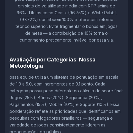
em slots de volatilidade média com RTP acima de
96%. Títulos como Gemix (96.75%) e White Rabbit
(97.72%) contribuem 100% e oferecem retorno
teórico superior. Evite fragmentar o bônus em jogos
de mesa — a contribuição de 10% torna o
cumprimento praticamente inviável por essa via.
Avaliação por Categorias: Nossa
Metodologia
ossa equipe utiliza um sistema de pontuação em escala
de 1.0 a 5.0, com incrementos de 0.1 ponto. Cada
categoria possui peso diferente no cálculo do score final:
Jogos (25%), Bônus (20%), Segurança (20%),
Pagamentos (15%), Mobile (10%) e Suporte (10%). Essa
ponderação reflete as prioridades que identificamos em
pesquisas com jogadores brasileiros — segurança e
variedade de jogos consistentemente lideram as
preocupações do público.