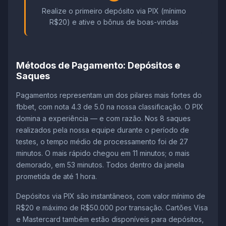
Realize o primeiro depósito via PIX (mínimo
R$20) e ative o bônus de boas-vindas
Métodos de Pagamento: Depósitos e
Saques
Pagamentos representam um dos pilares mais fortes do
fbbet, com nota 4.3 de 5.0 na nossa classificação. O PIX
domina a experiência — e com razão. Nos 8 saques
realizados pela nossa equipe durante o período de
testes, o tempo médio de processamento foi de 27
minutos. O mais rápido chegou em 11 minutos; o mais
demorado, em 53 minutos. Todos dentro da janela
prometida de até 1 hora.
Depósitos via PIX são instantâneos, com valor mínimo de
R$20 e máximo de R$50.000 por transação. Cartões Visa
e Mastercard também estão disponíveis para depósitos,