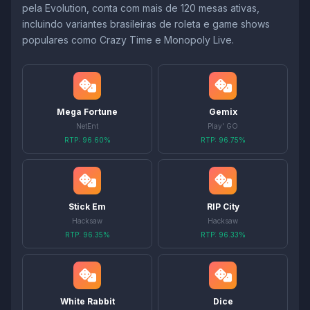
pela Evolution, conta com mais de 120 mesas ativas,
incluindo variantes brasileiras de roleta e game shows
populares como Crazy Time e Monopoly Live.
Mega Fortune
Gemix
NetEnt
Play' GO
RTP: 96.60%
RTP: 96.75%
Stick Em
RIP City
Hacksaw
Hacksaw
RTP: 96.35%
RTP: 96.33%
White Rabbit
Dice