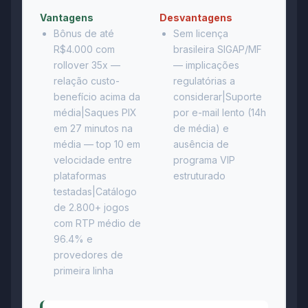
Vantagens
Desvantagens
Bônus de até
Sem licença
R$4.000 com
brasileira SIGAP/MF
rollover 35x —
— implicações
relação custo-
regulatórias a
benefício acima da
considerar|Suporte
média|Saques PIX
por e-mail lento (14h
em 27 minutos na
de média) e
média — top 10 em
ausência de
velocidade entre
programa VIP
plataformas
estruturado
testadas|Catálogo
de 2.800+ jogos
com RTP médio de
96.4% e
provedores de
primeira linha