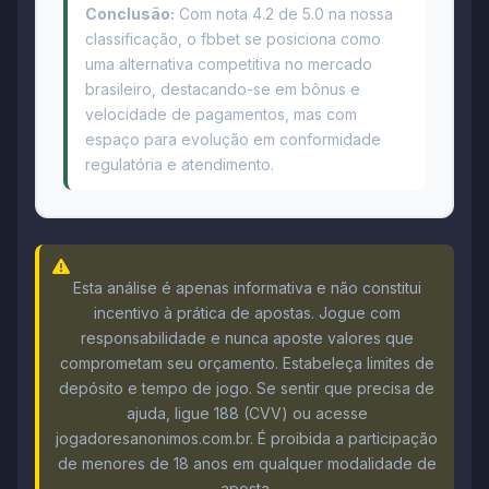
Conclusão:
Com nota 4.2 de 5.0 na nossa
classificação, o fbbet se posiciona como
uma alternativa competitiva no mercado
brasileiro, destacando-se em bônus e
velocidade de pagamentos, mas com
espaço para evolução em conformidade
regulatória e atendimento.
Esta análise é apenas informativa e não constitui
incentivo à prática de apostas. Jogue com
responsabilidade e nunca aposte valores que
comprometam seu orçamento. Estabeleça limites de
depósito e tempo de jogo. Se sentir que precisa de
ajuda, ligue 188 (CVV) ou acesse
jogadoresanonimos.com.br. É proibida a participação
de menores de 18 anos em qualquer modalidade de
aposta.