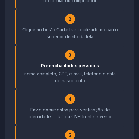
do celular ou computador
2
Clique no botão Cadastrar localizado no canto
superior direito da tela
3
Preencha dados pessoais
nome completo, CPF, e-mail, telefone e data
de nascimento
4
Envie documentos para verificação de
identidade — RG ou CNH frente e verso
5