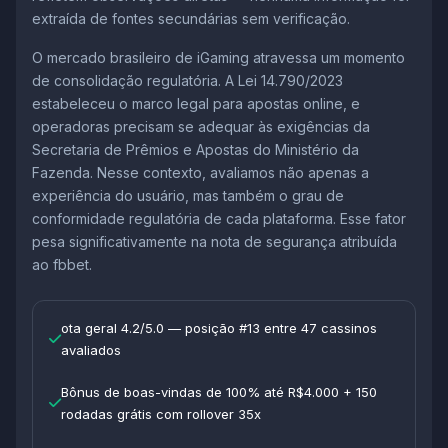
extraída de fontes secundárias sem verificação.
O mercado brasileiro de iGaming atravessa um momento
de consolidação regulatória. A Lei 14.790/2023
estabeleceu o marco legal para apostas online, e
operadoras precisam se adequar às exigências da
Secretaria de Prêmios e Apostas do Ministério da
Fazenda. Nesse contexto, avaliamos não apenas a
experiência do usuário, mas também o grau de
conformidade regulatória de cada plataforma. Esse fator
pesa significativamente na nota de segurança atribuída
ao fbbet.
ota geral 4.2/5.0 — posição #13 entre 47 cassinos
avaliados
Bônus de boas-vindas de 100% até R$4.000 + 150
rodadas grátis com rollover 35x