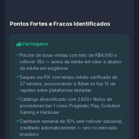
Pontos Fortes e Fracos Identificados
Vantagens
Pacote de boas-vindas com teto de R$4.000 e
rollover 35x — acima da média em valor e abaixo
da média em exigência
Saques via PIX com tempo médio verificado de
27 minutos, posicionando o fbbet no top 10 de
rapidez entre plataformas testadas
Catálogo diversificado com 2.800+ títulos de
provedores tier-1 como Pragmatic Play, Evolution
Gaming e Hacksaw
Cashback semanal de 10% sem rollover adicional,
creditado automaticamente — raro no mercado
brasileiro