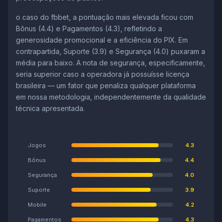
o caso do fbbet, a pontuação mais elevada ficou com
Bônus (4.4) e Pagamentos (4.3), refletindo a
generosidade promocional e a eficiência do PIX. Em
contrapartida, Suporte (3.9) e Segurança (4.0) puxaram a
média para baixo. A nota de segurança, especificamente,
seria superior caso a operadora já possuísse licença
brasileira — um fator que penaliza qualquer plataforma
em nossa metodologia, independentemente da qualidade
técnica apresentada.
Jogos
4.3
Bônus
4.4
Segurança
4.0
Suporte
3.9
Mobile
4.2
Pagamentos
4.3