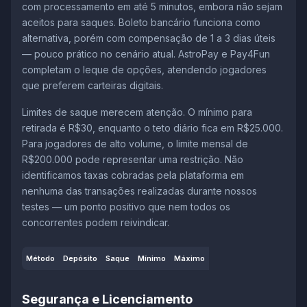
com processamento em até 5 minutos, embora não sejam
aceitos para saques. Boleto bancário funciona como
alternativa, porém com compensação de 1 a 3 dias úteis
— pouco prático no cenário atual. AstroPay e Pay4Fun
completam o leque de opções, atendendo jogadores
que preferem carteiras digitais.
Limites de saque merecem atenção. O mínimo para
retirada é R$30, enquanto o teto diário fica em R$25.000.
Para jogadores de alto volume, o limite mensal de
R$200.000 pode representar uma restrição. Não
identificamos taxas cobradas pela plataforma em
nenhuma das transações realizadas durante nossos
testes — um ponto positivo que nem todos os
concorrentes podem reivindicar.
Método
Depósito
Saque
Mínimo
Máximo
Segurança e Licenciamento