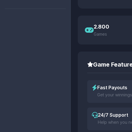
2.800
Games
Game Featur
Fast Payouts
Get your winnings
24/7 Support
Help when you ne