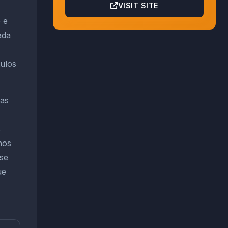
VISIT SITE
 e
ada
tulos
vas
s
nos
-se
ue