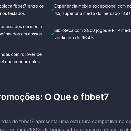
 coloca fbbet7 entre os
Experiência mobile excepcional com n
inos testados
4.5, superior à média do mercado (3.8)
processados em média
Biblioteca com 2.800 jogos e RTP méd
onfirmados em nossos
verificado de 96.4%
ndas com rollover de
vel que concorrentes
romoções: O Que o fbbet7
ndas do fbbet7 apresenta uma estrutura competitiva no ce
ores recebem 100% de bônus sobre o primeiro depósito até