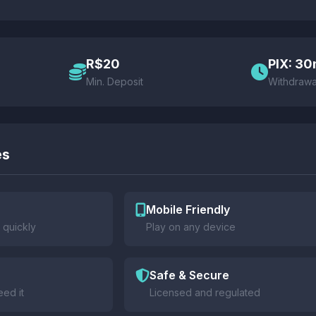
R$20
PIX: 30
Min. Deposit
Withdrawa
es
Mobile Friendly
 quickly
Play on any device
Safe & Secure
ed it
Licensed and regulated