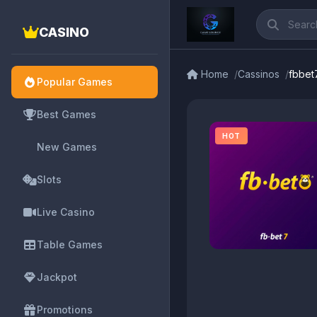
CASINO
Home
Cassinos
fbbet
Popular Games
Best Games
HOT
New Games
Slots
Live Casino
Table Games
Jackpot
Promotions