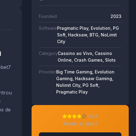
Founded
2023
Software
Pragmatic Play, Evolution, PG
Soft, Hacksaw, BTG, NoLimit
City
a
Category
Cassino ao Vivo, Cassino
Online, Crash Games, Slots
bbet7
Provider
Big Time Gaming, Evolution
Gaming, Hacksaw Gaming,
Nolimit City, PG Soft,
Pragmatic Play
entrou
e
os de
4.2/5
Ready to play?