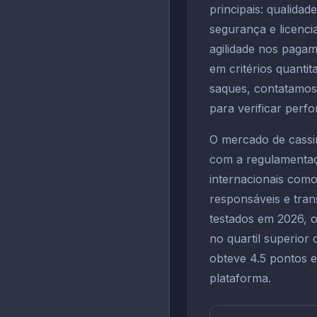
principais: qualida
segurança e licencia
agilidade nos pagam
em critérios quantit
saques, contatamos 
para verificar perf
O mercado de cassin
com a regulamentaç
internacionais com
responsáveis e tran
testados em 2026, o
no quartil superior
obteve 4.5 pontos e
plataforma.