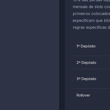
mensais de slots c
primeiros colocado
especificam que bô
regras específicas 
1º Depósito
2º Depósito
3º Depósito
Rollover