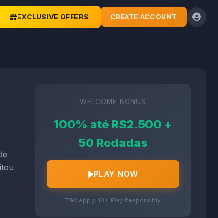
EXCLUSIVE OFFERS
CREATE ACCOUNT
WELCOME BONUS
100% até R$2.500 +
50 Rodadas
de
itou
PLAY NOW
T&C Apply. 18+. Play Responsibly.