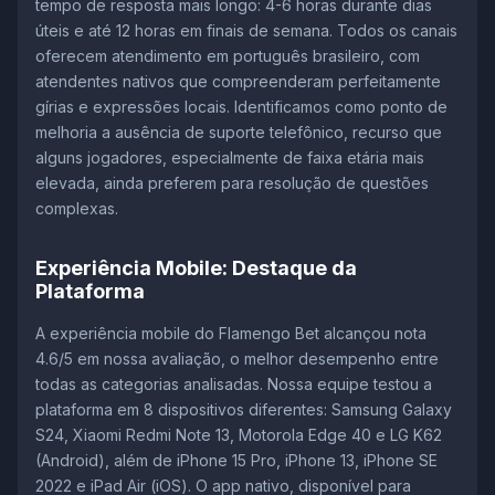
tempo de resposta mais longo: 4-6 horas durante dias
úteis e até 12 horas em finais de semana. Todos os canais
oferecem atendimento em português brasileiro, com
atendentes nativos que compreenderam perfeitamente
gírias e expressões locais. Identificamos como ponto de
melhoria a ausência de suporte telefônico, recurso que
alguns jogadores, especialmente de faixa etária mais
elevada, ainda preferem para resolução de questões
complexas.
Experiência Mobile: Destaque da
Plataforma
A experiência mobile do Flamengo Bet alcançou nota
4.6/5 em nossa avaliação, o melhor desempenho entre
todas as categorias analisadas. Nossa equipe testou a
plataforma em 8 dispositivos diferentes: Samsung Galaxy
S24, Xiaomi Redmi Note 13, Motorola Edge 40 e LG K62
(Android), além de iPhone 15 Pro, iPhone 13, iPhone SE
2022 e iPad Air (iOS). O app nativo, disponível para