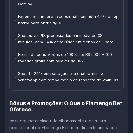
Gaming
Experiência mobile excepcional com nota 4.6/5 e app
nativo para Android/iOS
Saques via PIX processados em média de 38
minutos, com 94% concluídos em menos de 1 hora
Bônus de boas-vindas de 100% até R$5.000 + 100
rodadas grátis com rollover de 35x
Suporte 24/7 em português via chat, e-mail e
WhatsApp com tempo médio de resposta de 2min30s
Bônus e Promoções: O Que o Flamengo Bet
Oferece
ossa equipe analisou detalhadamente a estrutura
promocional do Flamengo Bet, identificando um pacote