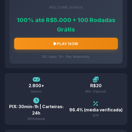
WELCOME BONUS
100% até R$5.000 + 100 Rodadas
Grátis
PLAY NOW
T&C Apply. 18+. Play Responsibly.
2.800+
R$20
Games
Min. Deposit
PIX: 30min-1h | Carteiras:
96.4% (média verificada)
24h
RTP
Withdrawal