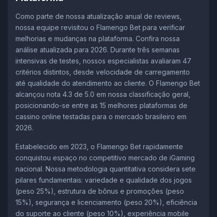
Como parte de nossa atualização anual de reviews,
nossa equipe revisitou o Flamengo Bet para verificar
melhorias e mudanças na plataforma. Confira nossa
análise atualizada para 2026. Durante três semanas
intensivas de testes, nossos especialistas avaliaram 47
critérios distintos, desde velocidade de carregamento
até qualidade do atendimento ao cliente. O Flamengo Bet
alcançou nota 4.3 de 5.0 em nossa classificação geral,
posicionando-se entre as 15 melhores plataformas de
cassino online testadas para o mercado brasileiro em
2026.
Estabelecido em 2023, o Flamengo Bet rapidamente
conquistou espaço no competitivo mercado de iGaming
nacional. Nossa metodologia quantitativa considera sete
pilares fundamentais: variedade e qualidade dos jogos
(peso 25%), estrutura de bônus e promoções (peso
15%), segurança e licenciamento (peso 20%), eficiência
do suporte ao cliente (peso 10%), experiência mobile