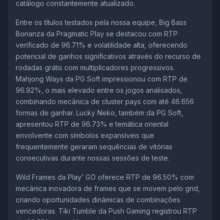
catálogo constantemente atualizado.
Entre os títulos testados pela nossa equipe, Big Bass
Bonanza da Pragmatic Play se destacou com RTP
verificado de 96.71% e volatilidade alta, oferecendo
potencial de ganhos significativos através do recurso de
rodadas grátis com multiplicadores progressivos.
Mahjong Ways da PG Soft impressionou com RTP de
96.92%, o mais elevado entre os jogos analisados,
combinando mecânica de cluster pays com até 46.656
formas de ganhar. Lucky Neko, também da PG Soft,
apresentou RTP de 96.73% e temática oriental
envolvente com símbolos expansíveis que
frequentemente geraram sequências de vitórias
consecutivas durante nossas sessões de teste.
Wild Frames da Play’ GO oferece RTP de 96.50% com
mecânica inovadora de frames que se movem pelo grid,
criando oportunidades dinâmicas de combinações
vencedoras. Tiki Tumble da Push Gaming registrou RTP