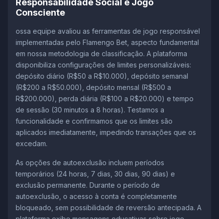
Responsabilidade Social e Jogo
Consciente
ossa equipe avaliou as ferramentas de jogo responsável
implementadas pelo Flamengo Bet, aspecto fundamental
em nossa metodologia de classificação. A plataforma
disponibiliza configurações de limites personalizáveis:
depósito diário (R$50 a R$10.000), depósito semanal
(R$200 a R$50.000), depósito mensal (R$500 a
R$200.000), perda diária (R$100 a R$20.000) e tempo
de sessão (30 minutos a 8 horas). Testamos a
funcionalidade e confirmamos que os limites são
aplicados imediatamente, impedindo transações que os
excedam.
As opções de autoexclusão incluem períodos
temporários (24 horas, 7 dias, 30 dias, 90 dias) e
exclusão permanente. Durante o período de
autoexclusão, o acesso à conta é completamente
bloqueado, sem possibilidade de reversão antecipada. A
plataforma exibe mensagens educativas sobre jogo