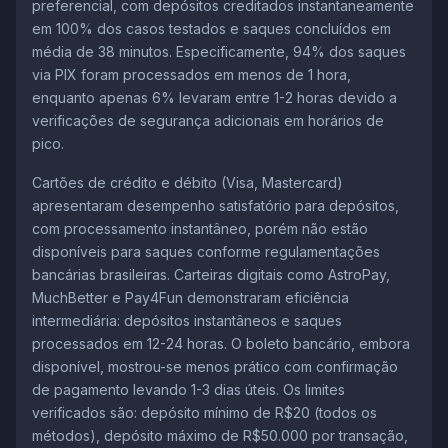
preferencial, com depósitos creditados instantaneamente
em 100% dos casos testados e saques concluídos em
média de 38 minutos. Especificamente, 94% dos saques
via PIX foram processados em menos de 1 hora,
enquanto apenas 6% levaram entre 1-2 horas devido a
verificações de segurança adicionais em horários de
pico.
Cartões de crédito e débito (Visa, Mastercard)
apresentaram desempenho satisfatório para depósitos,
com processamento instantâneo, porém não estão
disponíveis para saques conforme regulamentações
bancárias brasileiras. Carteiras digitais como AstroPay,
MuchBetter e Pay4Fun demonstraram eficiência
intermediária: depósitos instantâneos e saques
processados em 12-24 horas. O boleto bancário, embora
disponível, mostrou-se menos prático com confirmação
de pagamento levando 1-3 dias úteis. Os limites
verificados são: depósito mínimo de R$20 (todos os
métodos), depósito máximo de R$50.000 por transação,