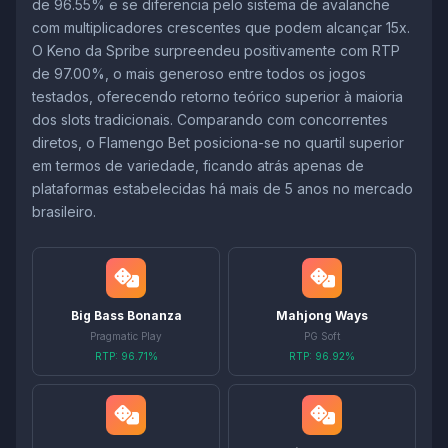
de 96.55% e se diferencia pelo sistema de avalanche
com multiplicadores crescentes que podem alcançar 15x.
O Keno da Spribe surpreendeu positivamente com RTP
de 97.00%, o mais generoso entre todos os jogos
testados, oferecendo retorno teórico superior à maioria
dos slots tradicionais. Comparando com concorrentes
diretos, o Flamengo Bet posiciona-se no quartil superior
em termos de variedade, ficando atrás apenas de
plataformas estabelecidas há mais de 5 anos no mercado
brasileiro.
Big Bass Bonanza
Mahjong Ways
Pragmatic Play
PG Soft
RTP: 96.71%
RTP: 96.92%