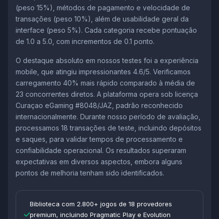
(peso 15%), métodos de pagamento e velocidade de
transações (peso 10%), além de usabilidade geral da
interface (peso 5%). Cada categoria recebe pontuação
de 1.0 a 5.0, com incrementos de 0.1 ponto.
O destaque absoluto em nossos testes foi a experiência
mobile, que atingiu impressionantes 4.6/5. Verificamos
carregamento 40% mais rápido comparado à média de
23 concorrentes diretos. A plataforma opera sob licença
Curaçao eGaming #8048/JAZ, padrão reconhecido
internacionalmente. Durante nosso período de avaliação,
processamos 18 transações de teste, incluindo depósitos
e saques, para validar tempos de processamento e
confiabilidade operacional. Os resultados superaram
expectativas em diversos aspectos, embora alguns
pontos de melhoria tenham sido identificados.
Biblioteca com 2.800+ jogos de 18 provedores
premium, incluindo Pragmatic Play e Evolution