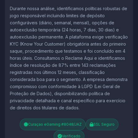
Durante nossa análise, identificamos políticas robustas de
jogo responsável incluindo limites de depósito
configuráveis (diário, semanal, mensal), opções de
autoexclusão temporária (24 horas, 7 dias, 30 dias) e
autoexclusão permanente. A plataforma exige verificação
KYC (Know Your Customer) obrigatória antes do primeiro
saque, procedimento que testamos e foi concluído em 4
horas úteis. Consultamos o Reclame Aqui e identificamos
índice de resolução de 87% entre 143 reclamações
registradas nos últimos 12 meses, classificação
considerada boa para o segmento. A empresa demonstra
compromisso com conformidade à LGPD (Lei Geral de
Proteção de Dados), disponibilizando política de
privacidade detalhada e canal específico para exercício
de direitos dos titulares de dados.
Curaçao eGaming #8048/JAZ
SSL Seguro
Verificado