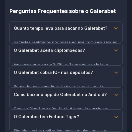
Perguntas Frequentes sobre o Galerabet
Quanto tempo leva para sacar no Galerabet?
os testes realizados por nossa equipe com seis saques
via PIX, o tempo médio foi de 35 minutos, com o mais
O Galerabet aceita criptomoedas?
rápido concluído em 22 minutos e o mais demorado em
58 minutos. Saques para cartões não estão disponíveis.
Em nossa análise de 2026, o Galerabet não listava
Antes do primeiro saque, a plataforma exige
Bitcoin, Ethereum ou outras criptomoedas entre os
O Galerabet cobra IOF nos depósitos?
verificação de identidade completa — processo que
métodos de pagamento disponíveis para o mercado
pode adicionar de 10 a 30 minutos se os documentos
brasileiro. Os depósitos e saques são processados
Segundo nossa verificação junto às políticas da
ainda não tiverem sido aprovados. O limite diário via PIX
exclusivamente em reais (BRL) via PIX, cartões de
plataforma e testes com transações reais, o Galerabet
é de R$10.000.
Como baixar o app do Galerabet no Android?
crédito e débito e boleto bancário. Nossa equipe
não cobra IOF diretamente. Contudo, a incidência do
monitorará atualizações nessa área, pois a adoção de
IOF sobre transações em plataformas de apostas
Como a Play Store não distribui apps de cassino no
cripto por plataformas brasileiras cresce
internacionais depende da classificação da transação
Brasil, o Galerabet disponibiliza um arquivo APK para
consistentemente no setor.
O Galerabet tem Fortune Tiger?
pelo banco emissor. Com o PIX, as transações
download direto pelo site oficial. O processo verificado
costumam ser classificadas como transferências
por nossa equipe: acesse o site pelo navegador mobile,
Sim. Nos testes realizados, nossa equipe localizou
domésticas, reduzindo ou eliminando a incidência.