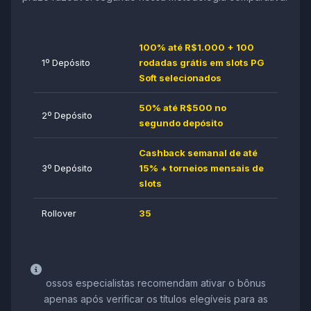
100% até R$1.000 + 100
1º Depósito
rodadas grátis em slots PG
Soft selecionados
50% até R$500 no
2º Depósito
segundo depósito
Cashback semanal de até
3º Depósito
15% + torneios mensais de
slots
Rollover
35
ossos especialistas recomendam ativar o bônus
apenas após verificar os títulos elegíveis para as