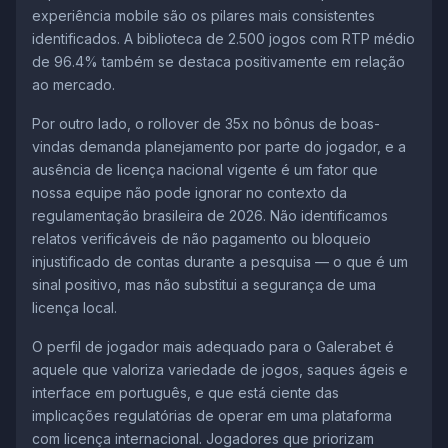
experiência mobile são os pilares mais consistentes
identificados. A biblioteca de 2.500 jogos com RTP médio
de 96.4% também se destaca positivamente em relação
ao mercado.
Por outro lado, o rollover de 35x no bônus de boas-
vindas demanda planejamento por parte do jogador, e a
ausência de licença nacional vigente é um fator que
nossa equipe não pode ignorar no contexto da
regulamentação brasileira de 2026. Não identificamos
relatos verificáveis de não pagamento ou bloqueio
injustificado de contas durante a pesquisa — o que é um
sinal positivo, mas não substitui a segurança de uma
licença local.
O perfil de jogador mais adequado para o Galerabet é
aquele que valoriza variedade de jogos, saques ágeis e
interface em português, e que está ciente das
implicações regulatórias de operar em uma plataforma
com licença internacional. Jogadores que priorizam