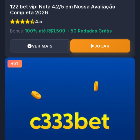
122 bet vip: Nota 4.2/5 em Nossa Avaliação
Completa 2026
4.5
Bonus:
100% até R$1.500 + 50 Rodadas Grátis
VER MAIS
JOGAR
HOT