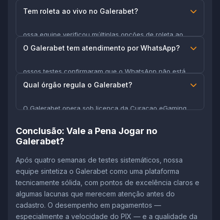
localize o botão “Baixar App” no menu, faça o
Fortune Tiger (PG Soft) na seção de slots populares da
Recomendamos consultar o extrato bancário após o
Tem roleta ao vivo no Galerabet?
download do APK (aproximadamente 38MB), habilite a
plataforma. O título estava disponível sem restrições de
primeiro depósito para confirmar o tratamento fiscal
instalação de fontes desconhecidas nas configurações
aposta e com RTP declarado de 96.81%. Além de
específico do seu banco.
ossa equipe verificou múltiplas opções de roleta ao
do Android e conclua a instalação. O app foi testado
Fortune Tiger, verificamos a presença de outros títulos
vivo, todas operadas pela Evolution Gaming. Estavam
em Android 11, 12 e 13 sem incompatibilidades. Para iOS,
O Galerabet tem atendimento por WhatsApp?
populares da PG Soft como Fortune Mouse, Mahjong
disponíveis: Roleta Brasileira (mesa dedicada em
o acesso é via navegador Safari com opção de
Ways, Mahjong Ways 2 e Lucky Neko — todos
português), Roleta Europeia, Roleta Americana,
adicionar à tela inicial.
ossos testes confirmaram que o WhatsApp não está
presentes no portfólio testado em janeiro de 2026.
Lightning Roulette e Immersive Roulette. As
entre os canais de suporte do Galerabet. O
Qual órgão regula o Galerabet?
transmissões tiveram qualidade de vídeo estável em
atendimento ao cliente é oferecido exclusivamente via
conexões de 10 Mbps. Os limites de aposta nas mesas
chat ao vivo no site (disponível 24/7) e e-mail. O chat
O Galerabet opera sob licença da Curaçao eGaming,
ao vivo variam de R$1 a R$5.000 por rodada,
apresentou tempo médio de resposta de 2 minutos e 40
autoridade reguladora sediada em Curaçao, no Caribe.
dependendo da mesa escolhida — valores verificados
segundos nos testes. Para quem prefere comunicação
Conclusão: Vale a Pena Jogar no
Essa licença é reconhecida internacionalmente mas
diretamente na interface durante os testes.
instantânea fora do ambiente da plataforma, essa
Galerabet?
não equivale à autorização exigida pela Lei
limitação pode ser relevante. Nossa equipe não
14.790/2023 para operação legal no Brasil, concedida
encontrou indícios de planos de implementação do
Após quatro semanas de testes sistemáticos, nossa
pela SIGAP (Secretaria de Prêmios e Apostas) do
canal WhatsApp no curto prazo.
equipe sintetiza o Galerabet como uma plataforma
Ministério da Fazenda. Nossa equipe verificou que o
tecnicamente sólida, com pontos de excelência claros e
Galerabet não constava na lista de operadores
algumas lacunas que merecem atenção antes do
licenciados pela SIGAP em fevereiro de 2026, situação
cadastro. O desempenho em pagamentos —
compartilhada com diversas plataformas em processo
especialmente a velocidade do PIX — e a qualidade da
de adequação regulatória.