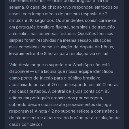
diferentes horários — incluindo madrugada e fim de
semana. O canal de chat ao vivo respondeu em todos os
casos, com tempo médio de primeira resposta de 2
minutos e 40 segundos. Os atendentes comunicaram-se
em português brasileiro fluente, sem sinais de tradução
automática nas conversas testadas. Questões técnicas
simples foram resolvidas na mesma sessão; situações
mais complexas, como simulação de disputa de bônus,
levaram entre 4 e 8 horas para resolução via e-mail.
Vale destacar que o suporte por WhatsApp não está
disponível — uma lacuna que nossa equipe identificou
como ponto de fricção para o público brasileiro,
acostumado ao canal. O e-mail responde em até 12 horas
nos casos testados. A central de ajuda conta com 85
artigos em português organizados por categoria,
cobrindo desde cadastro até procedimentos de jogo
responsável. A nota 4.2 no suporte reflete a consistência
do atendimento e a barreira do horário para resolução de
casos complexos.