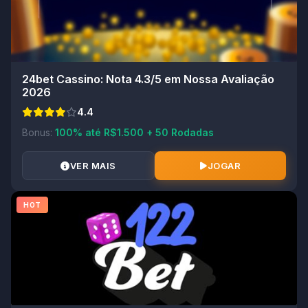
24bet Cassino: Nota 4.3/5 em Nossa Avaliação
2026
4.4
Bonus:
100% até R$1.500 + 50 Rodadas
VER MAIS
JOGAR
HOT