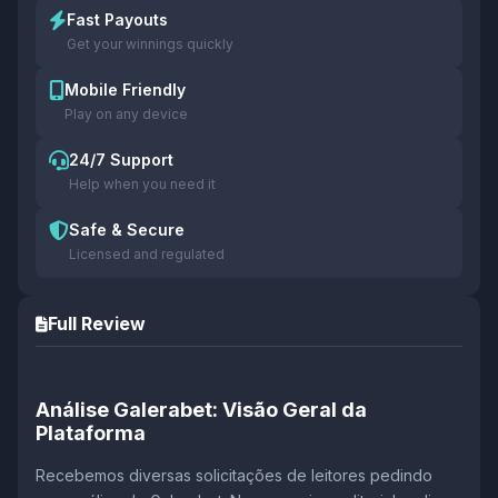
Fast Payouts
Get your winnings quickly
Mobile Friendly
Play on any device
24/7 Support
Help when you need it
Safe & Secure
Licensed and regulated
Full Review
Análise Galerabet: Visão Geral da
Plataforma
Recebemos diversas solicitações de leitores pedindo