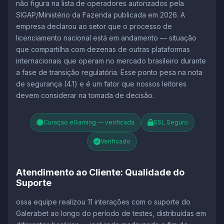
não figura na lista de operadores autorizados pela
SIGAP/Ministério da Fazenda publicada em 2026. A
empresa declarou ao setor que o processo de
licenciamento nacional está em andamento — situação
que compartilha com dezenas de outras plataformas
internacionais que operam no mercado brasileiro durante
a fase de transição regulatória. Esse ponto pesa na nota
de segurança (4.1) e é um fator que nossos leitores
devem considerar na tomada de decisão.
Curaçao eGaming — verificada
SSL Seguro
Verificado
Atendimento ao Cliente: Qualidade do
Suporte
ossa equipe realizou 11 interações com o suporte do
Galerabet ao longo do período de testes, distribuídas em