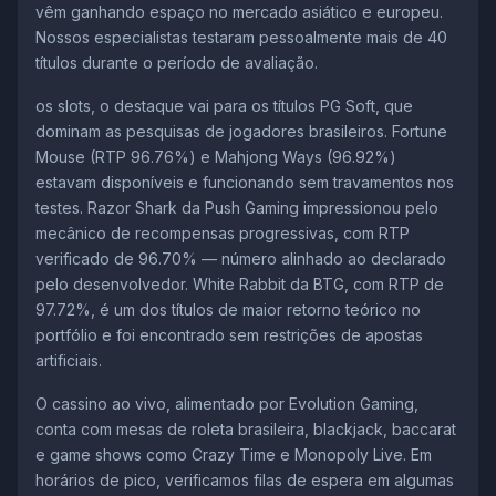
vêm ganhando espaço no mercado asiático e europeu.
Nossos especialistas testaram pessoalmente mais de 40
títulos durante o período de avaliação.
os slots, o destaque vai para os títulos PG Soft, que
dominam as pesquisas de jogadores brasileiros. Fortune
Mouse (RTP 96.76%) e Mahjong Ways (96.92%)
estavam disponíveis e funcionando sem travamentos nos
testes. Razor Shark da Push Gaming impressionou pelo
mecânico de recompensas progressivas, com RTP
verificado de 96.70% — número alinhado ao declarado
pelo desenvolvedor. White Rabbit da BTG, com RTP de
97.72%, é um dos títulos de maior retorno teórico no
portfólio e foi encontrado sem restrições de apostas
artificiais.
O cassino ao vivo, alimentado por Evolution Gaming,
conta com mesas de roleta brasileira, blackjack, baccarat
e game shows como Crazy Time e Monopoly Live. Em
horários de pico, verificamos filas de espera em algumas