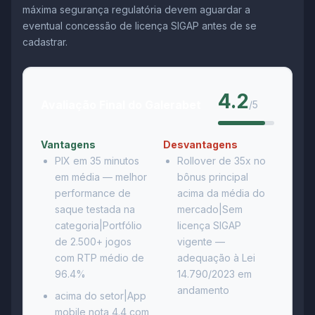
máxima segurança regulatória devem aguardar a
eventual concessão de licença SIGAP antes de se
cadastrar.
4.2
Avaliação Final do Galerabet
/5
Vantagens
Desvantagens
PIX em 35 minutos
Rollover de 35x no
em média — melhor
bônus principal
performance de
acima da média do
saque testada na
mercado|Sem
categoria|Portfólio
licença SIGAP
de 2.500+ jogos
vigente —
com RTP médio de
adequação à Lei
96.4%
14.790/2023 em
andamento
acima do setor|App
mobile nota 4.4 com