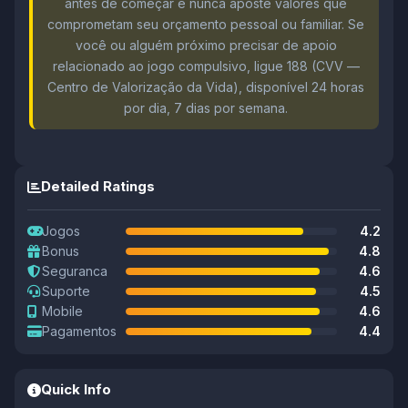
antes de começar e nunca aposte valores que
comprometam seu orçamento pessoal ou familiar. Se
você ou alguém próximo precisar de apoio
relacionado ao jogo compulsivo, ligue 188 (CVV —
Centro de Valorização da Vida), disponível 24 horas
por dia, 7 dias por semana.
Detailed Ratings
Jogos
4.2
Bonus
4.8
Seguranca
4.6
Suporte
4.5
Mobile
4.6
Pagamentos
4.4
Quick Info