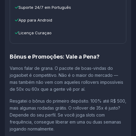
Suporte 24/7 em Português
App para Android
Licença Curaçao
Bônus e Promoções: Vale a Pena?
Vamos falar de grana. O pacote de boas-vindas do
jogaobet é competitivo. Não é o maior do mercado —
mas também não vem com aqueles rollovers impossíveis
de 50x ou 60x que a gente vê por aí.
Resgatei o bônus do primeiro depósito. 100% até R$ 500,
mais algumas rodadas grátis. O rollover de 35x é justo?
Depende do seu perfil. Se você joga slots com
frequência, consegue liberar em uma ou duas semanas
jogando normalmente.