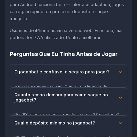
para Android funciona bem — interface adaptada, jogos
carregam rápido, dá pra fazer depósito e saque
tranquilo.
Usuários de iPhone ficam na versão web. Funciona, mas
poderia ter PWA otimizado. Ponto a melhorar.
Perguntas Que Eu Tinha Antes de Jogar
O jogaobet é confiável e seguro para jogar?
a minha experiência, sim. Opera com licença de
Curaçao, usa criptografia SSL e nunca tive problema
Quanto tempo demora para cair o saque no
com pagamentos. Já saquei mais de R$ 2.000 em total
jogaobet?
sem nenhuma treta.
Via PIX, meu saque mais rápido caiu em 23 minutos. O
mais demorado levou 47 minutos. Média de 30-40
Qual o depósito mínimo no jogaobet?
minutos na minha experiência.