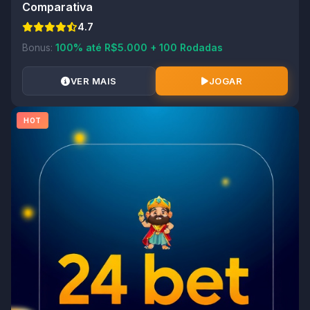
Comparativa
4.7
Bonus:
100% até R$5.000 + 100 Rodadas
VER MAIS
JOGAR
HOT