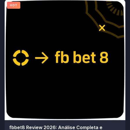
HOT
fbbet8 Review 2026: Análise Completa e