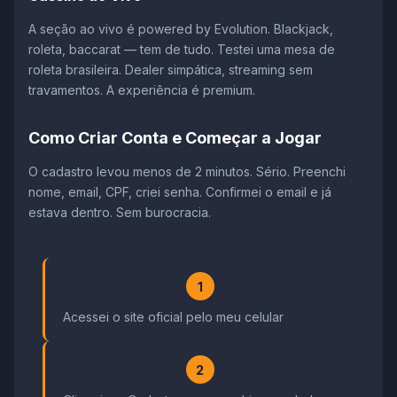
A seção ao vivo é powered by Evolution. Blackjack,
roleta, baccarat — tem de tudo. Testei uma mesa de
roleta brasileira. Dealer simpática, streaming sem
travamentos. A experiência é premium.
Como Criar Conta e Começar a Jogar
O cadastro levou menos de 2 minutos. Sério. Preenchi
nome, email, CPF, criei senha. Confirmei o email e já
estava dentro. Sem burocracia.
1
Acessei o site oficial pelo meu celular
2