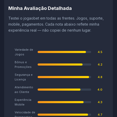
Minha Avaliação Detalhada
Testei o jogaobet em todas as frentes. Jogos, suporte,
mobile, pagamentos. Cada nota abaixo reflete minha
experiência real — não copiei de nenhum lugar.
Variedade de
4.5
Jogos
Bônus e
4.2
Promoções
Segurança e
4.8
Licença
Atendimento
4.0
ao Cliente
Experiência
4.3
Mobile
Velocidade de
4.7