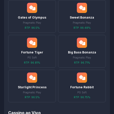
Gates of Olympus
Sweet Bonanza
Pragmatic Play
Pragmatic Play
RTP: 96.5%
RTP: 96.48%
Fortune Tiger
Big Bass Bonanza
PG Soft
Pragmatic Play
RTP: 96.81%
RTP: 96.71%
Starlight Princess
Fortune Rabbit
Pragmatic Play
PG Soft
RTP: 96.5%
RTP: 96.75%
Cassino ao Vivo