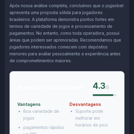
Após nossa análise completa, concluímos que o jogaobet
apresenta uma proposta sólida para jogadores
brasileiros. A plataforma demonstra pontos fortes em
termos de variedade de jogos e processamento de
pagamentos. No entanto, como toda operadora, possui
áreas que podem ser aprimoradas. Recomendamos que
jogadores interessados comecem com depósitos
menores para avaliar pessoalmente a experiência antes
de comprometimentos maiores.
4.3
Avaliação Final do jogaobet
/5
Vantagens
Desvantagens
Boa variedade de
Suporte pode
jogos
melhorar em
horários de pico
pagamentos rápidos