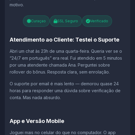
motivo.
Curaçao
SSL Seguro
Verificado
Atendimento ao Cliente: Testei o Suporte
Abri um chat às 23h de uma quarta-feira. Queria ver se o
“24/7 em português” era real. Fui atendido em 5 minutos
por uma atendente chamada Ana. Perguntei sobre
rollover do bônus. Resposta clara, sem enrolação.
O suporte por email é mais lento — demorou quase 24
horas para responder uma dúvida sobre verificação de
conta. Mas nada absurdo.
App e Versão Mobile
Joguei mais no celular do que no computador. O app