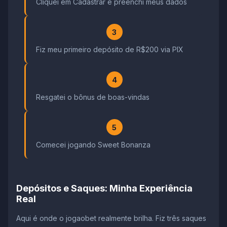
Cliquei em Cadastrar e preenchi meus dados
3
Fiz meu primeiro depósito de R$200 via PIX
4
Resgatei o bônus de boas-vindas
5
Comecei jogando Sweet Bonanza
Depósitos e Saques: Minha Experiência
Real
Aqui é onde o jogaobet realmente brilha. Fiz três saques