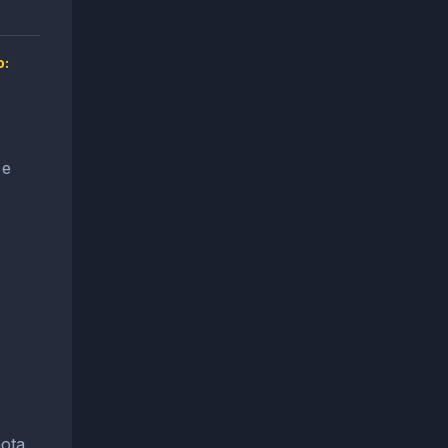
o:
 e
nota