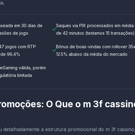
ia.
baseada em 30 dias de
Saques via PIX processados em média
essões de jogo
de 42 minutos (testamos 15 transações)
847 jogos com RTP
Bônus de boas-vindas com rollover 35x
o de 96.4%
12.5% abaixo da média do mercado
 eGaming válida, porém
latória limitada
romoções: O Que o m 3f cassin
u detalhadamente a estrutura promocional do m 3f cassino