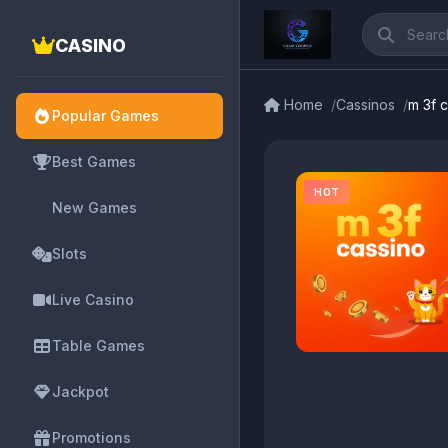
CASINO
Home
Cassinos
m 3f 
Popular Games
Best Games
HOT
New Games
Slots
Live Casino
Table Games
Jackpot
Promotions