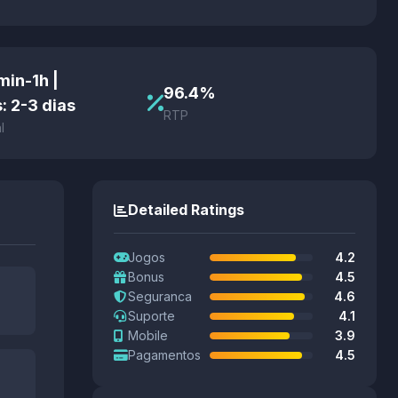
min-1h |
96.4%
: 2-3 dias
RTP
l
Detailed Ratings
Jogos
4.2
Bonus
4.5
Seguranca
4.6
Suporte
4.1
Mobile
3.9
Pagamentos
4.5