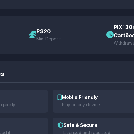
PIX: 30
R$20
Cartões
Min. Deposit
Withdrawa
es
Mobile Friendly
 quickly
Play on any device
Safe & Secure
ed it
Licensed and regulated