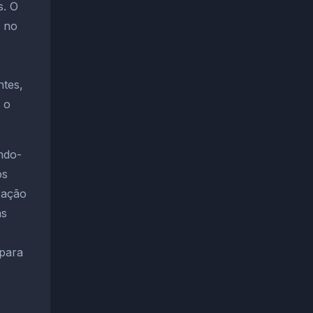
s. O
s no
ntes,
 o
ando-
os
ração
as
 para