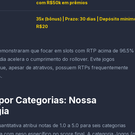
com R$50k em prêmios
35x (bônus) | Prazo: 30 dias | Depósito mínim
R$20
demonstraram que focar em slots com RTP acima de 96.5%
édia acelera o cumprimento do rollover. Evite jogos
que, apesar de atrativos, possuem RTPs frequentemente
.
 por Categorias: Nossa
ia
ntitativa atribui notas de 1.0 a 5.0 para seis categorias
a com peso específico no score final. A categoria Jogos (