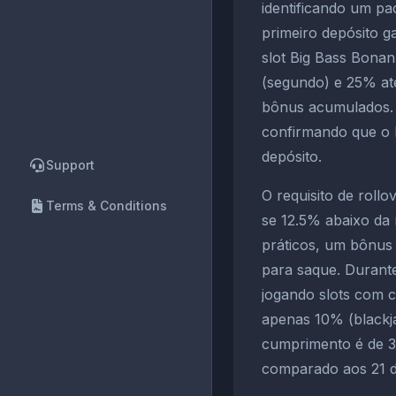
identificando um pa
primeiro depósito 
slot Big Bass Bona
(segundo) e 25% até
bônus acumulados. 
confirmando que o 
depósito.
Support
O requisito de roll
Terms & Conditions
se 12.5% abaixo da
práticos, um bônus 
para saque. Durante
jogando slots com 
apenas 10% (blackja
cumprimento é de 3
comparado aos 21 d