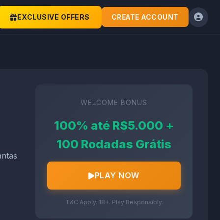
EXCLUSIVE OFFERS
CREATE ACCOUNT
WELCOME BONUS
100% até R$5.000 +
100 Rodadas Grátis
antas
PLAY NOW
T&C Apply. 18+. Play Responsibly.