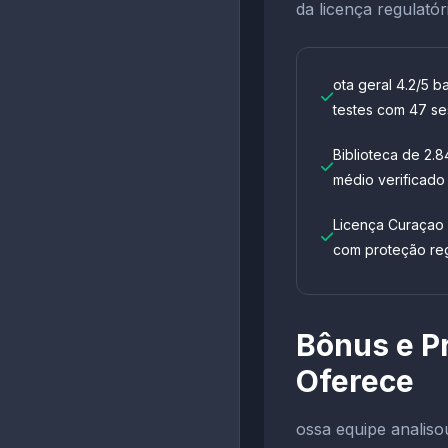
da licença regulatór
ota geral 4.2/5 
testes com 47 s
Biblioteca de 2.
médio verificad
Licença Curaçao
com proteção regu
Bônus e P
Oferece
ossa equipe analiso