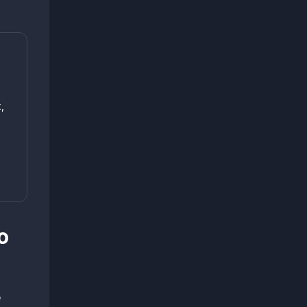
,
o
,