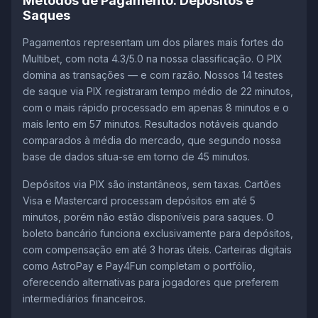
Métodos de Pagamento: Depósitos e
Saques
Pagamentos representam um dos pilares mais fortes do
Multibet, com nota 4.3/5.0 na nossa classificação. O PIX
domina as transações — e com razão. Nossos 14 testes
de saque via PIX registraram tempo médio de 22 minutos,
com o mais rápido processado em apenas 8 minutos e o
mais lento em 57 minutos. Resultados notáveis quando
comparados à média do mercado, que segundo nossa
base de dados situa-se em torno de 45 minutos.
Depósitos via PIX são instantâneos, sem taxas. Cartões
Visa e Mastercard processam depósitos em até 5
minutos, porém não estão disponíveis para saques. O
boleto bancário funciona exclusivamente para depósitos,
com compensação em até 3 horas úteis. Carteiras digitais
como AstroPay e Pay4Fun completam o portfólio,
oferecendo alternativas para jogadores que preferem
intermediários financeiros.