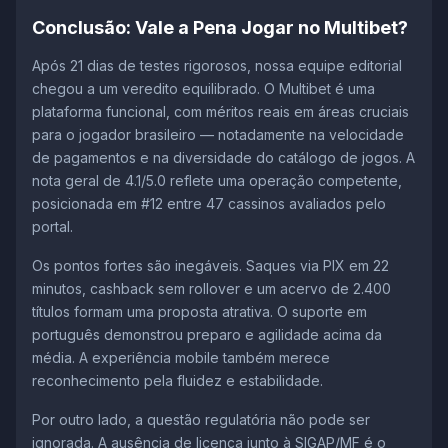
em português brasileiro, com atendentes nativos
As mesas operam 24 horas por dia.
Conclusão: Vale a Pena Jogar no Multibet?
disponíveis 24 horas por dia, 7 dias por semana. O e-
mail de suporte também aceita e responde em
Após 21 dias de testes rigorosos, nossa equipe editorial
português. Todo o site, incluindo termos e condições,
chegou a um veredito equilibrado. O Multibet é uma
está traduzido para o idioma local.
plataforma funcional, com méritos reais em áreas cruciais
para o jogador brasileiro — notadamente na velocidade
de pagamentos e na diversidade do catálogo de jogos. A
nota geral de 4.1/5.0 reflete uma operação competente,
posicionada em #12 entre 47 cassinos avaliados pelo
portal.
Os pontos fortes são inegáveis. Saques via PIX em 22
minutos, cashback sem rollover e um acervo de 2.400
títulos formam uma proposta atrativa. O suporte em
português demonstrou preparo e agilidade acima da
média. A experiência mobile também merece
reconhecimento pela fluidez e estabilidade.
Por outro lado, a questão regulatória não pode ser
ignorada. A ausência de licença junto à SIGAP/MF é o