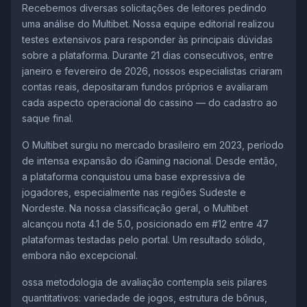
Recebemos diversas solicitações de leitores pedindo
uma análise do Multibet. Nossa equipe editorial realizou
testes extensivos para responder às principais dúvidas
sobre a plataforma. Durante 21 dias consecutivos, entre
janeiro e fevereiro de 2026, nossos especialistas criaram
contas reais, depositaram fundos próprios e avaliaram
cada aspecto operacional do cassino — do cadastro ao
saque final.
O Multibet surgiu no mercado brasileiro em 2023, período
de intensa expansão do iGaming nacional. Desde então,
a plataforma conquistou uma base expressiva de
jogadores, especialmente nas regiões Sudeste e
Nordeste. Na nossa classificação geral, o Multibet
alcançou nota 4.1 de 5.0, posicionado em #12 entre 47
plataformas testadas pelo portal. Um resultado sólido,
embora não excepcional.
ossa metodologia de avaliação contempla seis pilares
quantitativos: variedade de jogos, estrutura de bônus,