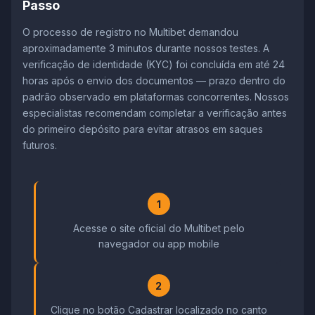
Passo
O processo de registro no Multibet demandou
aproximadamente 3 minutos durante nossos testes. A
verificação de identidade (KYC) foi concluída em até 24
horas após o envio dos documentos — prazo dentro do
padrão observado em plataformas concorrentes. Nossos
especialistas recomendam completar a verificação antes
do primeiro depósito para evitar atrasos em saques
futuros.
1
Acesse o site oficial do Multibet pelo
navegador ou app mobile
2
Clique no botão Cadastrar localizado no canto