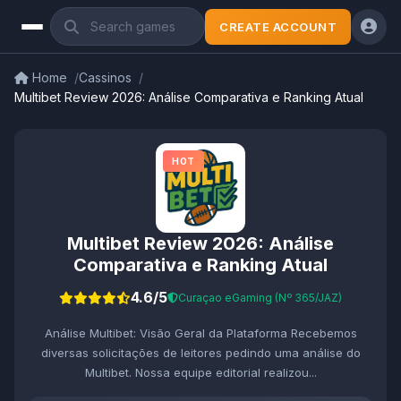
CREATE ACCOUNT
Home
Cassinos
Multibet Review 2026: Análise Comparativa e Ranking Atual
HOT
Multibet Review 2026: Análise
Comparativa e Ranking Atual
4.6/5
Curaçao eGaming (Nº 365/JAZ)
Análise Multibet: Visão Geral da Plataforma Recebemos
diversas solicitações de leitores pedindo uma análise do
Multibet. Nossa equipe editorial realizou...