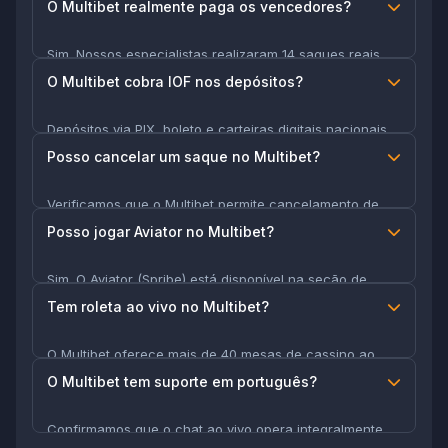
reclamações graves ou sistemáticas em plataformas de
O Multibet realmente paga os vencedores?
Contudo, a ausência de autorização junto à SIGAP/MF
mediação como Reclame Aqui ou fóruns internacionais
representa uma ressalva importante. Recomendamos
de iGaming. Existem relatos pontuais sobre atrasos em
Sim. Nossos especialistas realizaram 14 saques reais
que jogadores acompanhem a evolução regulatória e
verificação KYC, situação comum em períodos de alto
durante o período de testes, todos processados com
utilizem apenas valores que estejam dispostos a
O Multibet cobra IOF nos depósitos?
volume de cadastros. A taxa de resolução de conflitos
sucesso. O tempo médio foi de 22 minutos via PIX, com
arriscar, respeitando sempre os princípios do jogo
aparenta ser satisfatória com base nos dados
o pagamento mais rápido concluído em 8 minutos. Não
responsável.
Depósitos via PIX, boleto e carteiras digitais nacionais
disponíveis publicamente.
registramos nenhuma recusa de pagamento ou
não sofrem incidência de IOF. Transações com cartões
Posso cancelar um saque no Multibet?
solicitação de documentação adicional além do KYC
de crédito internacionais podem estar sujeitas a IOF de
padrão já realizado no cadastro. Os valores sacados
6.38%, dependendo da rota de processamento
Verificamos que o Multibet permite cancelamento de
variaram entre R$50 e R$1.200.
utilizada pela operadora. Nossa equipe recomenda
saques apenas enquanto a solicitação estiver com
Posso jogar Aviator no Multibet?
priorizar o PIX para evitar custos adicionais.
status “pendente”. Após o início do processamento, a
operação torna-se irreversível. O período de pendência
Sim. O Aviator (Spribe) está disponível na seção de
observado nos nossos testes variou entre 5 e 15
crash games do Multibet, com RTP declarado de
Tem roleta ao vivo no Multibet?
minutos para saques via PIX.
97.00%. Nossa equipe também identificou outros títulos
populares da categoria, incluindo Spaceman
O Multibet oferece mais de 40 mesas de cassino ao
(Pragmatic Play), JetX (SmartSoft) e o Penalty Shoot-out
vivo fornecidas pela Evolution Gaming e Pragmatic Play
O Multibet tem suporte em português?
(EvoPlay) analisado nesta review.
Live. Verificamos a presença de roletas brasileiras com
crupiês falando português, além de variantes como
Confirmamos que o chat ao vivo opera integralmente
Lightning Roulette, Auto Roulette e Immersive Roulette.