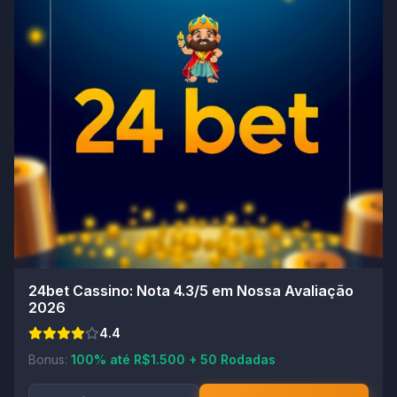
24bet Cassino: Nota 4.3/5 em Nossa Avaliação
2026
4.4
Bonus:
100% até R$1.500 + 50 Rodadas