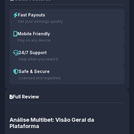
Fast Payouts
Get your winnings quickly
Mobile Friendly
Play on any device
24/7 Support
Help when you need it
Safe & Secure
Licensed and regulated
Full Review
Análise Multibet: Visão Geral da
Plataforma