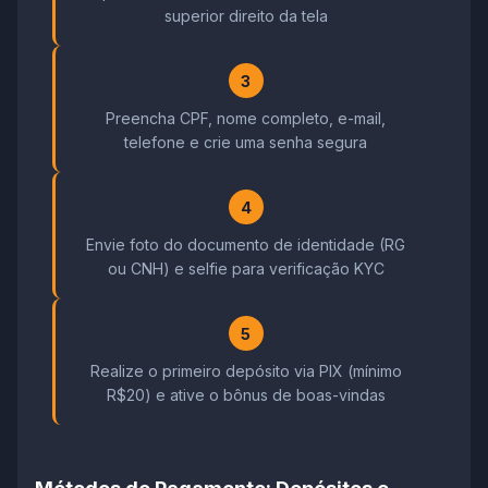
superior direito da tela
3
Preencha CPF, nome completo, e-mail,
telefone e crie uma senha segura
4
Envie foto do documento de identidade (RG
ou CNH) e selfie para verificação KYC
5
Realize o primeiro depósito via PIX (mínimo
R$20) e ative o bônus de boas-vindas