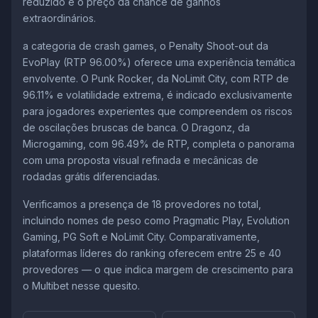
reduzido é o preço da chance de ganhos
extraordinários.
a categoria de crash games, o Penalty Shoot-out da
EvoPlay (RTP 96.00%) oferece uma experiência temática
envolvente. O Punk Rocker, da NoLimit City, com RTP de
96.11% e volatilidade extrema, é indicado exclusivamente
para jogadores experientes que compreendem os riscos
de oscilações bruscas de banca. O Dragonz, da
Microgaming, com 96.49% de RTP, completa o panorama
com uma proposta visual refinada e mecânicas de
rodadas grátis diferenciadas.
Verificamos a presença de 18 provedores no total,
incluindo nomes de peso como Pragmatic Play, Evolution
Gaming, PG Soft e NoLimit City. Comparativamente,
plataformas líderes do ranking oferecem entre 25 e 40
provedores — o que indica margem de crescimento para
o Multibet nesse quesito.