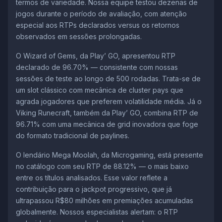
termos de variedade. Nossa equipe testou dezenas de
jogos durante o período de avaliação, com atenção
especial aos RTPs declarados versus os retornos
observados em sessões prolongadas.
O Wizard of Gems, da Play’ GO, apresentou RTP
declarado de 96.70% — consistente com nossas
sessões de teste ao longo de 500 rodadas. Trata-se de
um slot clássico com mecânica de cluster pays que
agrada jogadores que preferem volatilidade média. Já o
Viking Runecraft, também da Play’ GO, combina RTP de
96.71% com uma mecânica de grid inovadora que foge
do formato tradicional de paylines.
O lendário Mega Moolah, da Microgaming, está presente
no catálogo com seu RTP de 88.12% — o mais baixo
entre os títulos analisados. Esse valor reflete a
contribuição para o jackpot progressivo, que já
ultrapassou R$80 milhões em premiações acumuladas
globalmente. Nossos especialistas alertam: o RTP