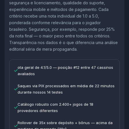
segurança e licenciamento, qualidade do suporte,
experiência mobile e métodos de pagamento. Cada
critério recebe uma nota individual de 1.0 a 5.0,
ponderada conforme relevância para o jogador
brasileiro. Segurança, por exemplo, responde por 25%
da nota final — o maior peso entre todos os critérios.
Transparência nos dados é o que diferencia uma análise
editorial séria de mera propaganda.
ota geral de 4.1/5.0 — posição #12 entre 47 cassinos
avaliados
Saques via PIX processados em média de 22 minutos
durante nossos 14 testes
Catálogo robusto com 2.400+ jogos de 18
provedores diferentes
Rollover de 35x sobre depósito + bônus — acima da