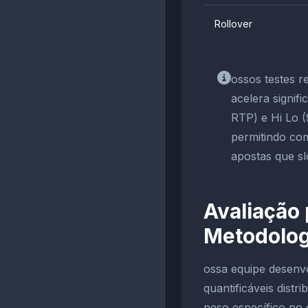
Rollover
ossos testes 
acelera signif
RTP) e Hi Lo 
permitindo co
apostas que sl
Avaliação
Metodolog
ossa equipe desenv
quantificáveis distr
peso específico no 