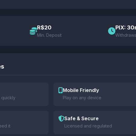
R$20
PIX: 30
Min. Deposit
Withdrawa
es
Mobile Friendly
 quickly
Play on any device
Safe & Secure
ed it
Licensed and regulated