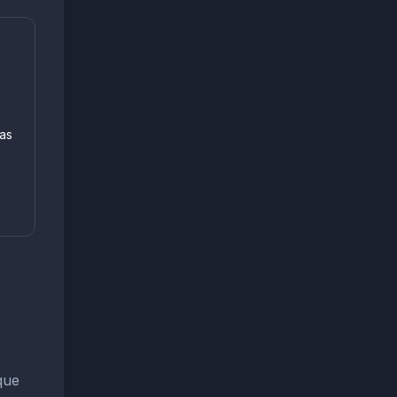
das
que