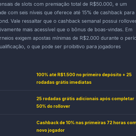
ensais de slots com premiação total de R$50.000, e um
ade com seis níveis que oferece até 15% de cashback para
nd. Vale ressaltar que o cashback semanal possui rollove
ativamente mais acessível que o bônus de boas-vindas. Em
orneios exigem apostas mínimas de R$2.000 durante o perí
alificação, o que pode ser proibitivo para jogadores
100% até R$1.500 no primeiro depósito + 25
rodadas grátis imediatas
25 rodadas grátis adicionais após completar
50% do rollover
Cashback de 10% nas primeiras 72 horas co
novo jogador