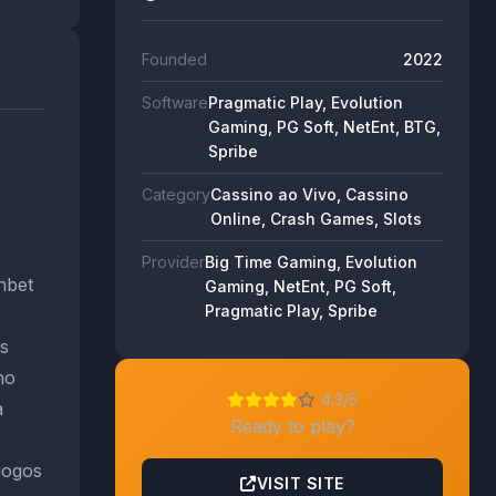
Founded
2022
Software
Pragmatic Play, Evolution
Gaming, PG Soft, NetEnt, BTG,
Spribe
Category
Cassino ao Vivo, Cassino
Online, Crash Games, Slots
Provider
Big Time Gaming, Evolution
nbet
Gaming, NetEnt, PG Soft,
Pragmatic Play, Spribe
os
no
4.3/5
a
Ready to play?
jogos
VISIT SITE