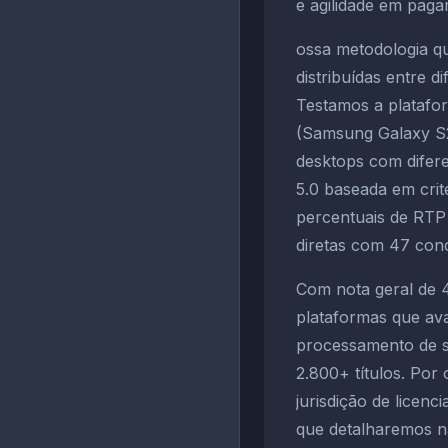
e agilidade em paga
ossa metodologia qu
distribuídas entre d
Testamos a platafor
(Samsung Galaxy S23
desktops com difer
5.0 baseada em crit
percentuais de RTP
diretas com 47 conc
Com nota geral de 4.
plataformas que av
processamento de sa
2.800+ títulos. Por
jurisdição de licen
que detalharemos na