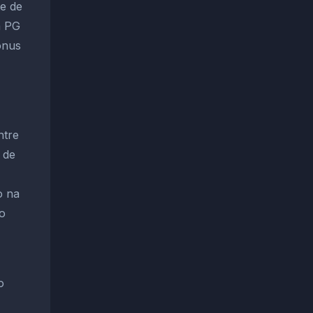
e de
a PG
ônus
ntre
 de
o na
o
o