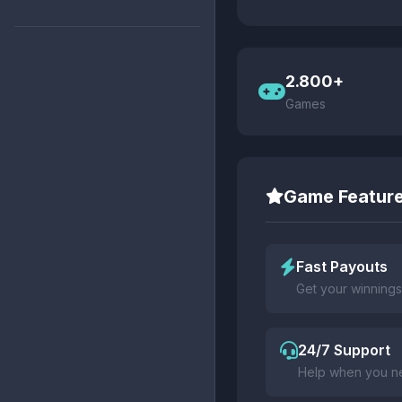
2.800+
Games
Game Featur
Fast Payouts
Get your winnings
24/7 Support
Help when you ne