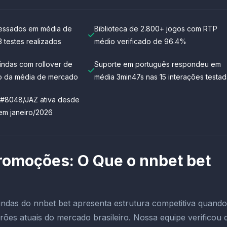
essados em média de
Biblioteca de 2.800+ jogos com RTP
 testes realizados
médio verificado de 96.4%
ndas com rollover de
Suporte em português respondeu em
xo da média de mercado
média 3min47s nas 15 interações testa
 #8048/JAZ ativa desde
 em janeiro/2026
romoções: O Que o nnbet bet
ndas do nnbet bet apresenta estrutura competitiva quando
es atuais do mercado brasileiro. Nossa equipe verificou 