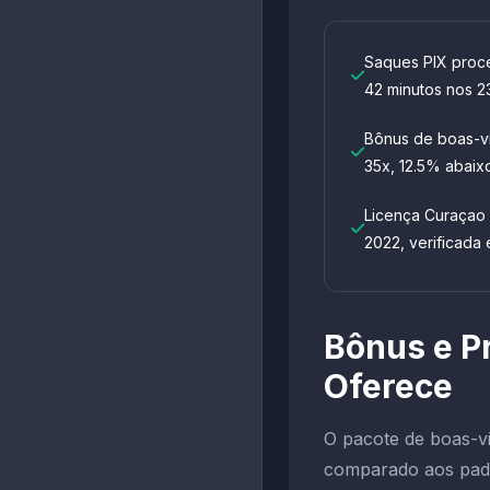
Saques PIX proc
42 minutos nos 23
Bônus de boas-vi
35x, 12.5% abai
Licença Curaçao
2022, verificada
Bônus e P
Oferece
O pacote de boas-vi
comparado aos padrõ