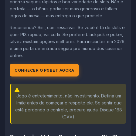
prioriza saques rápidos e boa variedade de slots. Não é
perfeita — o bônus podia ser mais generoso e faltam
jogos de mesa — mas entrega o que promete.
Recomendo? Sim, com ressalvas. Se você é fã de slots e
quer PIX rápido, vai curtir. Se prefere blackjack e poker,
talvez existam opções melhores. Para iniciantes em 2026,
é uma porta de entrada segura pro mundo dos cassinos
online.
CONHECER O P9BET AGORA
Jogo é entretenimento, não investimento. Defina um
limite antes de começar e respeite ele. Se sentir que
está perdendo o controle, procure ajuda. Disque 188
(CVV).