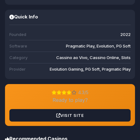
Quick Info
Founded
2022
Software
Pragmatic Play, Evolution, PG Soft
Category
Cassino ao Vivo, Cassino Online, Slots
Provider
Evolution Gaming, PG Soft, Pragmatic Play
4.3/5
Ready to play?
VISIT SITE
Recommended Casinos