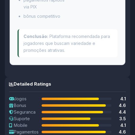
via PIX
bônus competitivo
Conclusão:
Plataforma recomendada para
jogadores que buscam variedade e
promoções atrativas.
Detailed Ratings
Jogos
4.1
Bonus
4.6
Seguranca
4.4
Suporte
3.5
Mobile
4.1
Pagamentos
4.6