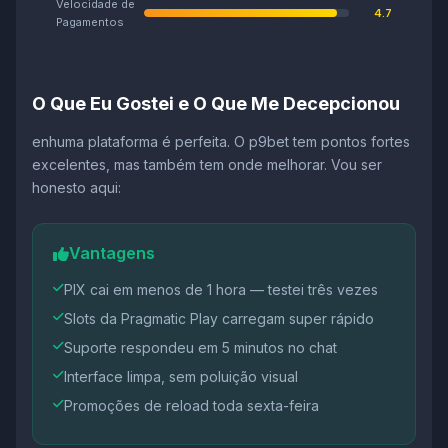
Velocidade de
4.7
Pagamentos
O Que Eu Gostei e O Que Me Decepcionou
enhuma plataforma é perfeita. O p9bet tem pontos fortes
excelentes, mas também tem onde melhorar. Vou ser
honesto aqui:
Vantagens
PIX cai em menos de 1 hora — testei três vezes
Slots da Pragmatic Play carregam super rápido
Suporte respondeu em 5 minutos no chat
Interface limpa, sem poluição visual
Promoções de reload toda sexta-feira