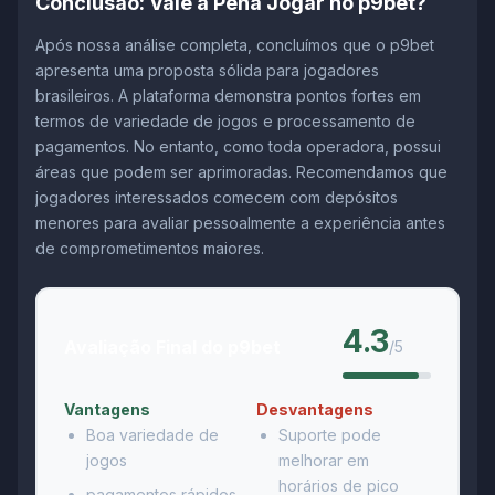
Conclusão: Vale a Pena Jogar no p9bet?
Após nossa análise completa, concluímos que o p9bet
apresenta uma proposta sólida para jogadores
brasileiros. A plataforma demonstra pontos fortes em
termos de variedade de jogos e processamento de
pagamentos. No entanto, como toda operadora, possui
áreas que podem ser aprimoradas. Recomendamos que
jogadores interessados comecem com depósitos
menores para avaliar pessoalmente a experiência antes
de comprometimentos maiores.
4.3
Avaliação Final do p9bet
/5
Vantagens
Desvantagens
Boa variedade de
Suporte pode
jogos
melhorar em
horários de pico
pagamentos rápidos