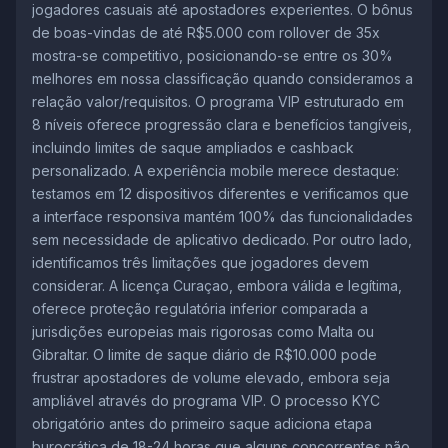
jogadores casuais até apostadores experientes. O bônus
de boas-vindas de até R$5.000 com rollover de 35x
mostra-se competitivo, posicionando-se entre os 30%
melhores em nossa classificação quando consideramos a
relação valor/requisitos. O programa VIP estruturado em
8 níveis oferece progressão clara e benefícios tangíveis,
incluindo limites de saque ampliados e cashback
personalizado. A experiência mobile merece destaque:
testamos em 12 dispositivos diferentes e verificamos que
a interface responsiva mantém 100% das funcionalidades
sem necessidade de aplicativo dedicado. Por outro lado,
identificamos três limitações que jogadores devem
considerar. A licença Curaçao, embora válida e legítima,
oferece proteção regulatória inferior comparada a
jurisdições europeias mais rigorosas como Malta ou
Gibraltar. O limite de saque diário de R$10.000 pode
frustrar apostadores de volume elevado, embora seja
ampliável através do programa VIP. O processo KYC
obrigatório antes do primeiro saque adiciona etapa
burocrática de 18-24 horas que alguns concorrentes não