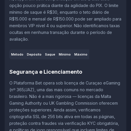
opção pouco prática diante da agilidade do PIX. O limite
mínimo de saque é R$30, enquanto o teto diário de
R$15.000 e mensal de R$150.000 pode ser ampliado para
membros VIP nível 4 ou superior. Não identificamos taxas
ocultas em nenhuma transação durante o período de
avaliação.
Método
Depósito
Saque
Mínimo
Máximo
Segurança e Licenciamento
O Plataforma Bet opera sob licença de Curaçao eGaming
(nº 365/JAZ), uma das mais comuns no mercado
brasileiro. Não é a mais rigorosa — licenças da Malta
Gaming Authority ou UK Gambling Commission oferecem
proteções superiores. Ainda assim, verificamos
criptografia SSL de 256 bits ativa em todas as páginas,
proteção contra fraudes via verificação KYC obrigatória,
e políticas de jogo responsável que incluem limites de