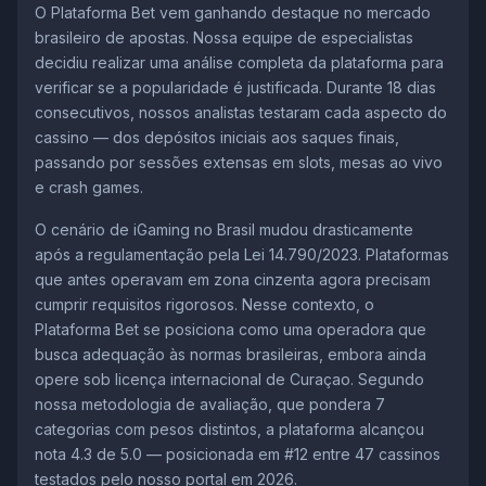
O Plataforma Bet vem ganhando destaque no mercado
brasileiro de apostas. Nossa equipe de especialistas
decidiu realizar uma análise completa da plataforma para
verificar se a popularidade é justificada. Durante 18 dias
consecutivos, nossos analistas testaram cada aspecto do
cassino — dos depósitos iniciais aos saques finais,
passando por sessões extensas em slots, mesas ao vivo
e crash games.
O cenário de iGaming no Brasil mudou drasticamente
após a regulamentação pela Lei 14.790/2023. Plataformas
que antes operavam em zona cinzenta agora precisam
cumprir requisitos rigorosos. Nesse contexto, o
Plataforma Bet se posiciona como uma operadora que
busca adequação às normas brasileiras, embora ainda
opere sob licença internacional de Curaçao. Segundo
nossa metodologia de avaliação, que pondera 7
categorias com pesos distintos, a plataforma alcançou
nota 4.3 de 5.0 — posicionada em #12 entre 47 cassinos
testados pelo nosso portal em 2026.