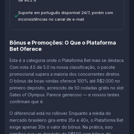
de 96.2%
Suporte em português disponível 24/7, porém com
inconsistências no canal de e-mail
Bônus e Promoções: O Que o Plataforma
Bet Oferece
Esta é a categoria onde o Plataforma Bet mais se destaca.
Com nota 4.5 de 5.0 na nossa classificação, o pacote
promocional supera a maioria dos concorrentes diretos.
O bônus de boas-vindas oferece 100% até R$2.000 no
primeiro depósito, acrescido de 50 rodadas grátis no slot
Gates of Olympus. Parece generoso — e nossos testes
confirmam que é.
O diferencial está no rollover. Enquanto a média do
mercado brasileiro gira entre 35x e 40x, o Plataforma Bet
exige apenas 30x o valor do bônus. Na prática, isso
significa que um depósito de R$500 com bônus de