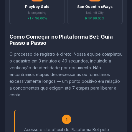
Playboy Gold
San Quentin xWays
Microgaming
NoLimit City
RTP: 96.00%
RTP: 96.03%
Como Começar no Plataforma Bet: Guia
Passo a Passo
O processo de registro é direto. Nossa equipe completou
o cadastro em 3 minutos e 40 segundos, incluindo a
verificação de identidade por documento. Não
encontramos etapas desnecessárias ou formulários
excessivamente longos — um ponto positivo em relação
a concorrentes que exigem até 7 etapas para liberar a
conta.
1
Acesse o site oficial do Plataforma Bet pelo