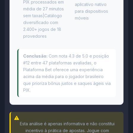
PIX processados em
aplicativo nativo
média de 27 minutos
para dispositivos
sem taxas|Catálogo
móveis
diversificado com
2.400+ jogos de 18
provedores
Conclusão:
Com nota 4.3 de 5.0 e posição
#12 entre 47 plataformas avaliadas, o
Plataforma Bet oferece uma experiência
acima da média para o jogador brasileiro
que prioriza bônus justos e saques ágeis via
PIX.
Esta análise é apenas informativa e não constitui
incentivo à prática de apostas. Jogue com