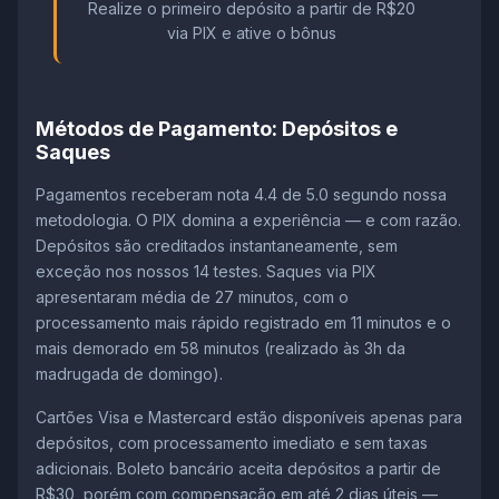
Realize o primeiro depósito a partir de R$20
via PIX e ative o bônus
Métodos de Pagamento: Depósitos e
Saques
Pagamentos receberam nota 4.4 de 5.0 segundo nossa
metodologia. O PIX domina a experiência — e com razão.
Depósitos são creditados instantaneamente, sem
exceção nos nossos 14 testes. Saques via PIX
apresentaram média de 27 minutos, com o
processamento mais rápido registrado em 11 minutos e o
mais demorado em 58 minutos (realizado às 3h da
madrugada de domingo).
Cartões Visa e Mastercard estão disponíveis apenas para
depósitos, com processamento imediato e sem taxas
adicionais. Boleto bancário aceita depósitos a partir de
R$30, porém com compensação em até 2 dias úteis —