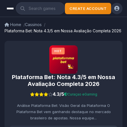
CREATE ACCOUNT
Home
Cassinos
Plataforma Bet: Nota 4.3/5 em Nossa Avaliação Completa 2026
HOT
Plataforma Bet: Nota 4.3/5 em Nossa
Avaliação Completa 2026
4.3/5
Curaçao eGaming
Análise Plataforma Bet: Visão Geral da Plataforma O
Plataforma Bet vem ganhando destaque no mercado
brasileiro de apostas. Nossa equipe...