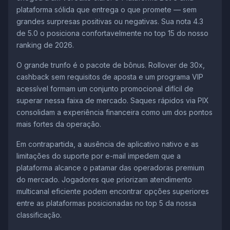
plataforma sólida que entrega o que promete — sem
grandes surpresas positivas ou negativas. Sua nota 4.3
de 5.0 o posiciona confortavelmente no top 15 do nosso
ranking de 2026.
O grande trunfo é o pacote de bônus. Rollover de 30x,
cashback sem requisitos de aposta e um programa VIP
acessível formam um conjunto promocional difícil de
superar nessa faixa de mercado. Saques rápidos via PIX
consolidam a experiência financeira como um dos pontos
mais fortes da operação.
Em contrapartida, a ausência de aplicativo nativo e as
limitações do suporte por e-mail impedem que a
plataforma alcance o patamar das operadoras premium
do mercado. Jogadores que priorizam atendimento
multicanal eficiente podem encontrar opções superiores
entre as plataformas posicionadas no top 5 da nossa
classificação.