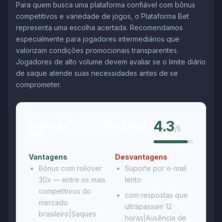
Para quem busca uma plataforma confiável com bônus
competitivos e variedade de jogos, o Plataforma Bet
representa uma escolha acertada. Recomendamos
especialmente para jogadores intermediários que
valorizam condições promocionais transparentes.
Jogadores de alto volume devem avaliar se o limite diário
de saque atende suas necessidades antes de se
comprometer.
4.3
Avaliação Final do Plataforma
/5
Bet
Vantagens
Desvantagens
Bônus com rollover
Suporte por e-mail
30x — entre os mais
lento
competitivos do
com respostas que
mercado
ultrapassam 12
brasileiro|Saques
horas|Ausência de