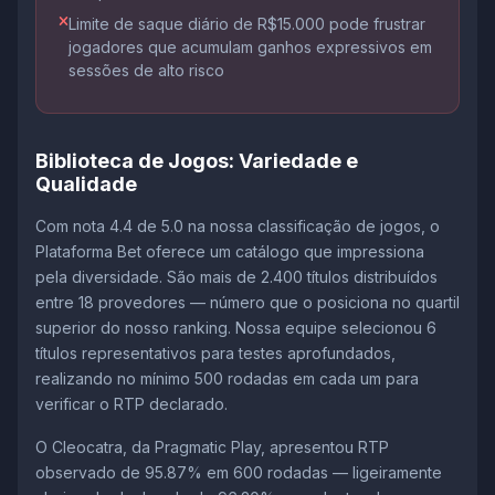
Limite de saque diário de R$15.000 pode frustrar
jogadores que acumulam ganhos expressivos em
sessões de alto risco
Biblioteca de Jogos: Variedade e
Qualidade
Com nota 4.4 de 5.0 na nossa classificação de jogos, o
Plataforma Bet oferece um catálogo que impressiona
pela diversidade. São mais de 2.400 títulos distribuídos
entre 18 provedores — número que o posiciona no quartil
superior do nosso ranking. Nossa equipe selecionou 6
títulos representativos para testes aprofundados,
realizando no mínimo 500 rodadas em cada um para
verificar o RTP declarado.
O Cleocatra, da Pragmatic Play, apresentou RTP
observado de 95.87% em 600 rodadas — ligeiramente