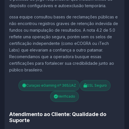
depósito configuráveis e autoexclusão temporária.
ossa equipe consultou bases de reclamações públicas e
não encontrou registros graves de retenção indevida de
fundos ou manipulação de resultados. A nota 4.2 de 5.0
reflete uma operação segura, porém sem os selos de
certificação independente (como eCOGRA ou iTech
Labs) que elevariam a confiança a outro patamar.
Recomendamos que a operadora busque essas
certificações para fortalecer sua credibilidade junto ao
público brasileiro.
Curaçao eGaming nº 365/JAZ
SSL Seguro
Verificado
Atendimento ao Cliente: Qualidade do
Suporte