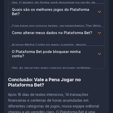
incluem cashback progressivo de 5% (Bronze) a 15%
Sim. O Aviator da Spribe está disponível na seção de
rodada durante o período de bônus ativo podem
(Elite), gerente de conta dedicado a partir do nível
crash games, junto com Spaceman (Pragmatic Play) e
invalidar o saldo promocional.
Quais são os melhores jogos do Plataforma
Platina, limites de saque ampliados, e convites para
JetX (SmartSoft Gaming). Durante nossos testes, o
Bet?
eventos exclusivos. Nossos especialistas estimam que
Aviator apresentou funcionamento estável, sem
um jogador com volume mensal de R$10.000 em
travamentos ou desconexões. A aposta mínima é
Com base nos nossos testes, recomendamos The Wish
apostas atinge o nível Ouro em aproximadamente 60
R$1,00 e a máxima R$1.000 por rodada. O jogo aceita
Master (NetEnt, RTP 96.63%) para jogadores que
Como alterar meus dados no Plataforma Bet?
dias.
apostas duplas simultâneas.
buscam equilíbrio entre frequência de prêmios e
retorno teórico. Para quem prefere alta volatilidade, San
Acesse Minha Conta no menu superior, depois
Quentin xWays (NoLimit City) oferece potencial de
Configurações e Dados Pessoais. E-mail e telefone
O Plataforma Bet pode bloquear minha
multiplicadores expressivos. No cassino ao vivo, as
podem ser alterados diretamente após confirmação por
conta?
mesas de Blackjack VIP da Evolution apresentaram os
código SMS. Mudanças em nome ou CPF exigem
melhores limites. Entre os crash games, Aviator
contato com o suporte via chat ao vivo e envio de
Sim. As situações mais comuns incluem: múltiplas
continua sendo o mais popular e estável da plataforma.
documentação comprobatória. O processo leva até 48
contas vinculadas ao mesmo CPF, uso de VPN para
horas para aprovação.
Conclusão: Vale a Pena Jogar no
mascarar localização, apostas abusivas durante
Plataforma Bet?
período de bônus ativo (como apostas opostas
simultâneas), e falha na verificação de identidade.
Após 18 dias de testes intensivos, 14 transações
Nossa equipe recomenda manter documentação
financeiras e centenas de horas acumuladas em
atualizada e respeitar os termos de uso para evitar
diferentes categorias de jogos, nossa equipe editorial
restrições. Em caso de bloqueio, o suporte via chat é o
chegou a um veredito claro. O Plataforma Bet é uma
canal mais eficiente para resolução.