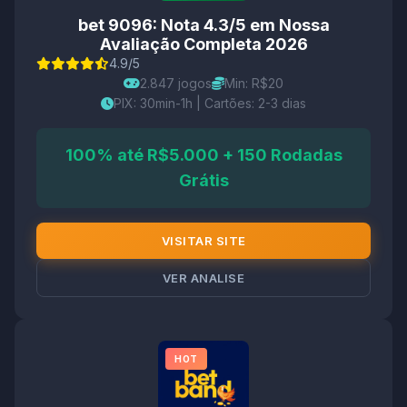
bet 9096: Nota 4.3/5 em Nossa
Avaliação Completa 2026
4.9/5
2.847 jogos
Min: R$20
PIX: 30min-1h | Cartões: 2-3 dias
100% até R$5.000 + 150 Rodadas
Grátis
VISITAR SITE
VER ANALISE
HOT