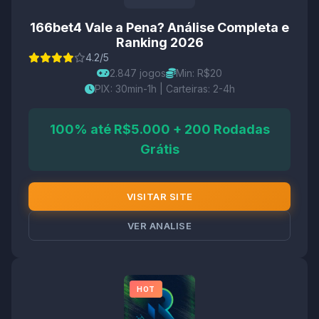
166bet4 Vale a Pena? Análise Completa e
Ranking 2026
4.2/5
2.847 jogos
Min: R$20
PIX: 30min-1h | Carteiras: 2-4h
100% até R$5.000 + 200 Rodadas
Grátis
VISITAR SITE
VER ANALISE
HOT