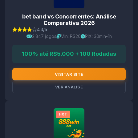
bet band vs Concorrentes: Análise
Comparativa 2026
4.3/5
2.847 jogos
Min: R$20
PIX: 30min-1h
100% até R$5.000 + 100 Rodadas
VISITAR SITE
VER ANALISE
HOT