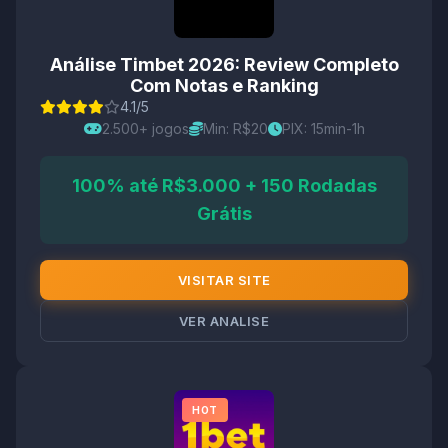
Análise Timbet 2026: Review Completo
Com Notas e Ranking
4.1/5
2.500+ jogos
Min: R$20
PIX: 15min-1h
100% até R$3.000 + 150 Rodadas
Grátis
VISITAR SITE
VER ANALISE
HOT