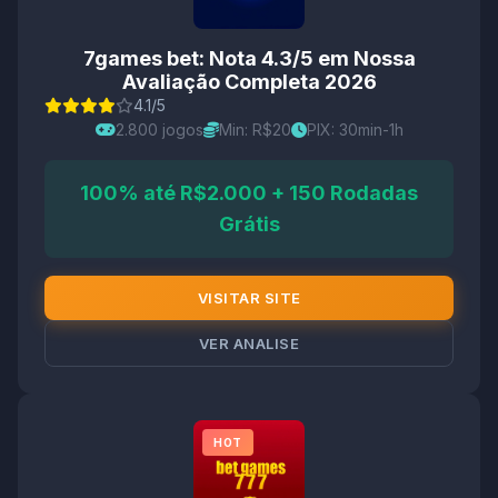
7games bet: Nota 4.3/5 em Nossa
Avaliação Completa 2026
4.1/5
2.800 jogos
Min: R$20
PIX: 30min-1h
100% até R$2.000 + 150 Rodadas
Grátis
VISITAR SITE
VER ANALISE
HOT