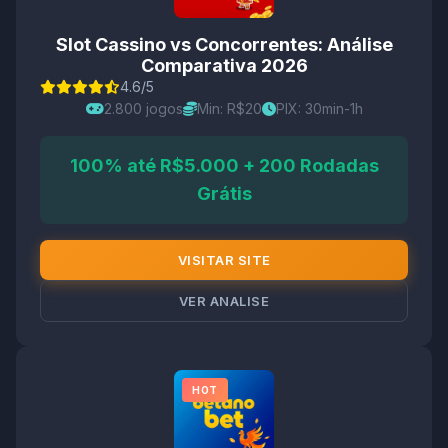
Slot Cassino vs Concorrentes: Análise
Comparativa 2026
4.6/5
2.800 jogos
Min: R$20
PIX: 30min-1h
100% até R$5.000 + 200 Rodadas
Grátis
VISITAR SITE
VER ANALISE
HOT