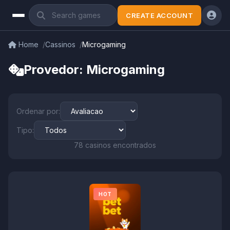
CREATE ACCOUNT
Home
Cassinos
Microgaming
Provedor: Microgaming
Ordenar por:
Tipo:
78 casinos encontrados
HOT