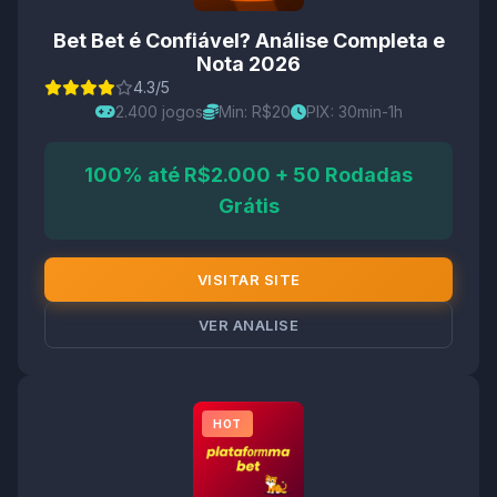
Bet Bet é Confiável? Análise Completa e
Nota 2026
4.3/5
2.400 jogos
Min: R$20
PIX: 30min-1h
100% até R$2.000 + 50 Rodadas
Grátis
VISITAR SITE
VER ANALISE
HOT