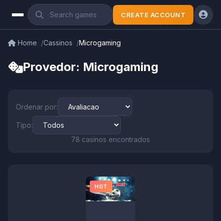
CREATE ACCOUNT
Home
Cassinos
Microgaming
Provedor: Microgaming
Ordenar por:
Tipo:
78 casinos encontrados
HOT