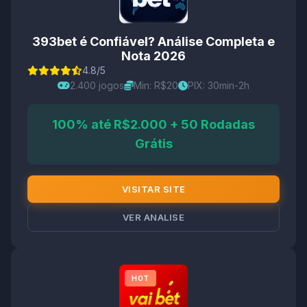
393bet é Confiável? Análise Completa e
Nota 2026
4.8/5
2.400 jogos
Min: R$20
PIX: 30min-2h
100% até R$2.000 + 50 Rodadas
Grátis
VISITAR SITE
VER ANALISE
HOT