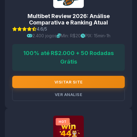
Multibet Review 2026: Análise
Comparativa e Ranking Atual
4.6/5
2.400 jogos
Min: R$20
PIX: 15min-1h
100% até R$2.000 + 50 Rodadas
Grátis
VISITAR SITE
VER ANALISE
HOT