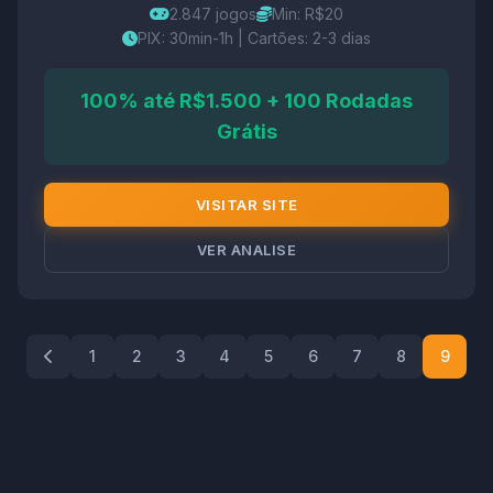
2.847 jogos
Min: R$20
PIX: 30min-1h | Cartões: 2-3 dias
100% até R$1.500 + 100 Rodadas
Grátis
VISITAR SITE
VER ANALISE
1
2
3
4
5
6
7
8
9