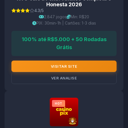
Honesta 2026
4.3/5
2.847 jogos
Min: R$20
PIX: 30min-1h | Cartões: 1-3 dias
100% até R$5.000 + 50 Rodadas
Grátis
VISITAR SITE
VER ANALISE
HOT