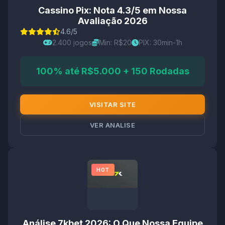
Cassino Pix: Nota 4.3/5 em Nossa
Avaliação 2026
4.6/5
2.400 jogos
Min: R$20
PIX: 30min-1h
100% até R$5.000 + 150 Rodadas
VISITAR SITE
VER ANALISE
HOT
Análise 7kbet 2026: O Que Nossa Equipe