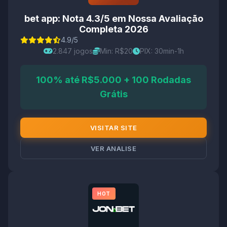
bet app: Nota 4.3/5 em Nossa Avaliação
Completa 2026
4.9/5
2.847 jogos
Min: R$20
PIX: 30min-1h
100% até R$5.000 + 100 Rodadas
Grátis
VISITAR SITE
VER ANALISE
HOT