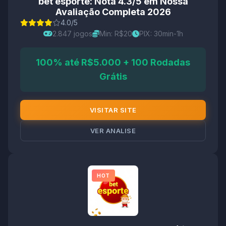
bet esporte: Nota 4.3/5 em Nossa
Avaliação Completa 2026
4.0/5
2.847 jogos
Min: R$20
PIX: 30min-1h
100% até R$5.000 + 100 Rodadas
Grátis
VISITAR SITE
VER ANALISE
HOT