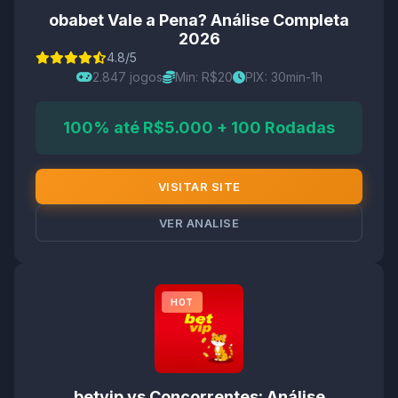
obabet Vale a Pena? Análise Completa
2026
4.8/5
2.847 jogos
Min: R$20
PIX: 30min-1h
100% até R$5.000 + 100 Rodadas
VISITAR SITE
VER ANALISE
HOT
betvip vs Concorrentes: Análise