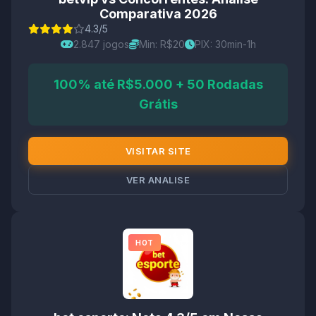
Comparativa 2026
4.3/5
2.847 jogos
Min: R$20
PIX: 30min-1h
100% até R$5.000 + 50 Rodadas
Grátis
VISITAR SITE
VER ANALISE
HOT