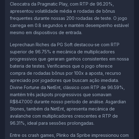
Cleocatra da Pragmatic Play, com RTP de 96.20%,
apresentou volatilidade média e rodadas de bônus
frequentes durante nossas 200 rodadas de teste. O jogo
carrega em 0.8 segundos e mantém desempenho estável
mesmo em dispositivos de entrada.
Leprechaun Riches da PG Soft destacou-se com RTP
superior de 96.75% e mecânica de multiplicadores
progressivos que geraram ganhos consistentes em nossa
bateria de testes. Verificamos que o jogo oferece
compra de rodadas bônus por 100x a aposta, recurso
apreciado por jogadores que buscam ação imediata.
Divine Fortune da NetEnt, clássico com RTP de 96.59%,
mantém três jackpots progressivos que somavam
R$847.000 durante nosso período de análise. Asgardian
Stones, também da NetEnt, apresenta mecânica de
avalanche com multiplicadores crescentes e RTP de
96.31%, ideal para sessões prolongadas.
Entre os crash games, Plinko da Spribe impressionou com