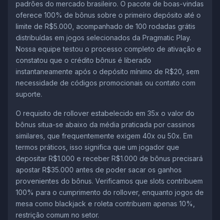
padrões do mercado brasileiro. O pacote de boas-vindas
oferece 100% de bônus sobre o primeiro depósito até o
limite de R$5.000, acompanhado de 100 rodadas grátis
distribuídas em jogos selecionados da Pragmatic Play.
Nossa equipe testou o processo completo de ativação e
constatou que o crédito bônus é liberado
instantaneamente após o depósito mínimo de R$20, sem
necessidade de códigos promocionais ou contato com
suporte.
O requisito de rollover estabelecido em 35x o valor do
bônus situa-se abaixo da média praticada por cassinos
similares, que frequentemente exigem 40x ou 50x. Em
termos práticos, isso significa que um jogador que
depositar R$1.000 e receber R$1.000 de bônus precisará
apostar R$35.000 antes de poder sacar os ganhos
provenientes do bônus. Verificamos que slots contribuem
100% para o cumprimento do rollover, enquanto jogos de
mesa como blackjack e roleta contribuem apenas 10%,
restrição comum no setor.