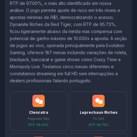
RTP de 97.00%, o mais alto identificado em nossa
análise. O jogo permite ajuste de risco em três níveis e
apostas mínimas de R$1, democratizando o acesso.
Dynamite Riches da Red Tiger, com RTP de 95.73%,
ficou ligeiramente abaixo da média mas compensa com
potencial de ganho máximo de 10.000x a aposta. A seção
de jogos ao vivo, operada principalmente pela Evolution
Gaming, oferece 187 mesas incluindo variações de roleta,
blackjack, baccarat e game shows como Crazy Time e
Monopoly Live. Testamos cinco mesas diferentes e
constatamos streaming em full HD sem interrupções e
dealers profissionais falando português.
Cleocatra
Leprechaun Riches
Pragmatic Play
PG Soft
RTP: 96.20%
RTP: 96.75%