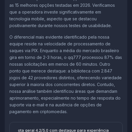
as 15 melhores opções testadas em 2026. Verificamos
que a operadora investe significativamente em
tecnologia mobile, aspecto que se destacou
positivamente durante nossos testes de usabilidade.
O diferencial mais evidente identificado pela nossa
equipe reside na velocidade de processamento de
saques via PIX. Enquanto a média do mercado brasileiro
gira em torno de 2-3 horas, o qq777 processou 87% das
nossas solicitações em menos de 60 minutos. Outro
ponto que merece destaque: a biblioteca com 2.847
jogos de 42 provedores distintos, oferecendo variedade
superior à maioria dos concorrentes diretos. Contudo,
nossa análise também identificou áreas que demandam
aprimoramento, especialmente no tempo de resposta do
suporte via e-mail e na ausência de opções de
pagamento em criptomoedas.
ota geral 4.2/5.0 com destaque para experiência