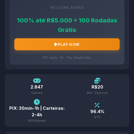
WELCOME BONUS
100% até R$5.000 + 100 Rodadas
Grátis
PLAY NOW
T&C Apply. 18+. Play Responsibly.
2.847
R$20
Games
Min. Deposit
PIX: 30min-1h | Carteiras:
96.4%
2-4h
RTP
Withdrawal