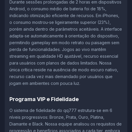
Durante sessões prolongadas de 2 horas em dispositivos
Android, o consumo médio de bateria foi de 18%,
indicando otimização eficiente de recursos. Em iPhones,
o consumo mostrou-se ligeiramente superior (23%),
porém ainda dentro de parâmetros aceitáveis. A interface
adapta-se automaticamente à orientação do dispositivo,
permitindo gameplay em modo retrato ou paisagem sem
perda de funcionalidades. Jogos ao vivo mantêm
streaming em qualidade HD ajustável, recurso essencial
para usuários com planos de dados limitados. Nossa
única crítica reside na ausência de modo escuro nativo,
recurso cada vez mais demandado por usuários que
jogam em ambientes com pouca luz.
Programa VIP e Fidelidade
O sistema de fidelidade do qq777 estrutura-se em 6
níveis progressivos: Bronze, Prata, Ouro, Platina,
Diamante e Black. Nossa equipe analisou os requisitos de
progressão e benefícios associados a cada tier, embora