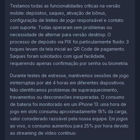
Testamos todas as funcionalidades críticas na versão
mobile: depósitos, saques, ativação de bônus,
configuração de limites de jogo responsável e contato
com suporte. Todas operaram sem problemas ou
necessidade de alternar para versão desktop. O
processo de depósito via PIX foi particularmente fluido: 3
toques levam da tela inicial ao QR Code de pagamento.
Saques foram solicitados com igual facilidade,
requerendo apenas confirmação por senha ou biometria.
Durante testes de estresse, mantivemos sessões de jogo
ininterruptas por até 4 horas em diferentes dispositivos.
Não identificamos problemas de superaquecimento,
travamentos ou desconexões inesperadas. O consumo
de bateria foi monitorado em um iPhone 13: uma hora de
jogo em slots consumiu aproximadamente 18% da carga,
valor considerado razoável pela nossa equipe. Em jogos
ao vivo, o consumo aumentou para 25% por hora devido
ao streaming de vídeo contínuo.