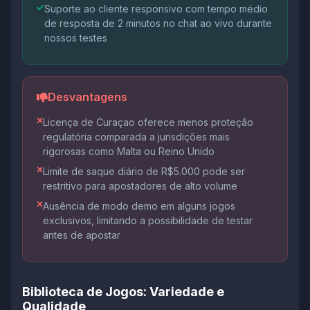
Suporte ao cliente responsivo com tempo médio
de resposta de 2 minutos no chat ao vivo durante
nossos testes
Desvantagens
Licença de Curaçao oferece menos proteção
regulatória comparada a jurisdições mais
rigorosas como Malta ou Reino Unido
Limite de saque diário de R$5.000 pode ser
restritivo para apostadores de alto volume
Ausência de modo demo em alguns jogos
exclusivos, limitando a possibilidade de testar
antes de apostar
Biblioteca de Jogos: Variedade e
Qualidade