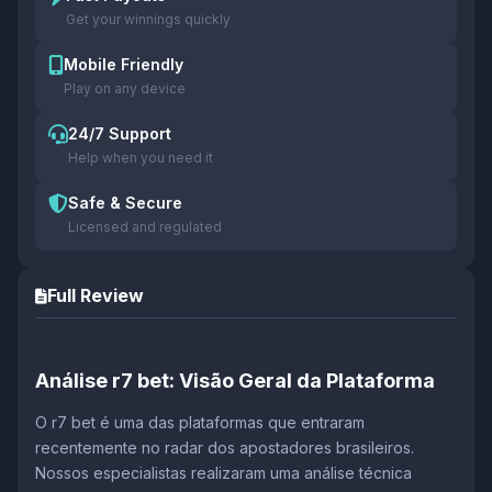
Get your winnings quickly
Mobile Friendly
Play on any device
24/7 Support
Help when you need it
Safe & Secure
Licensed and regulated
Full Review
Análise r7 bet: Visão Geral da Plataforma
O r7 bet é uma das plataformas que entraram
recentemente no radar dos apostadores brasileiros.
Nossos especialistas realizaram uma análise técnica