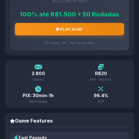
WELCOME BONUS
100% até R$1.500 + 50 Rodadas
PLAY NOW
T&C Apply. 18+. Play Responsibly.
2.800
R$20
Games
Min. Deposit
PIX: 30min-1h
96.4%
Withdrawal
RTP
Game Features
Fast Payouts