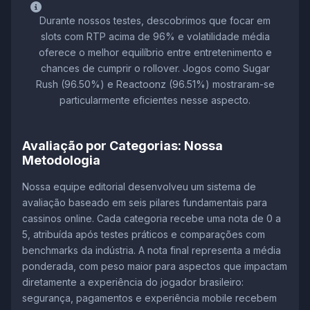
Durante nossos testes, descobrimos que focar em
slots com RTP acima de 96% e volatilidade média
oferece o melhor equilíbrio entre entretenimento e
chances de cumprir o rollover. Jogos como Sugar
Rush (96.50%) e Reactoonz (96.51%) mostraram-se
particularmente eficientes nesse aspecto.
Avaliação por Categorias: Nossa
Metodologia
Nossa equipe editorial desenvolveu um sistema de
avaliação baseado em seis pilares fundamentais para
cassinos online. Cada categoria recebe uma nota de 0 a
5, atribuída após testes práticos e comparações com
benchmarks da indústria. A nota final representa a média
ponderada, com peso maior para aspectos que impactam
diretamente a experiência do jogador brasileiro:
segurança, pagamentos e experiência mobile recebem