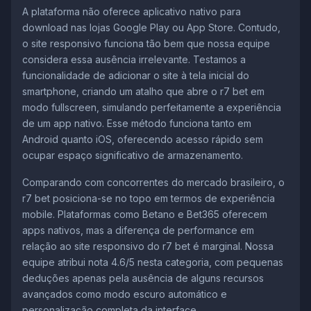
A plataforma não oferece aplicativo nativo para
download nas lojas Google Play ou App Store. Contudo,
o site responsivo funciona tão bem que nossa equipe
considera essa ausência irrelevante. Testamos a
funcionalidade de adicionar o site à tela inicial do
smartphone, criando um atalho que abre o r7 bet em
modo fullscreen, simulando perfeitamente a experiência
de um app nativo. Esse método funciona tanto em
Android quanto iOS, oferecendo acesso rápido sem
ocupar espaço significativo de armazenamento.
Comparando com concorrentes do mercado brasileiro, o
r7 bet posiciona-se no topo em termos de experiência
mobile. Plataformas como Betano e Bet365 oferecem
apps nativos, mas a diferença de performance em
relação ao site responsivo do r7 bet é marginal. Nossa
equipe atribui nota 4.6/5 nesta categoria, com pequenas
deduções apenas pela ausência de alguns recursos
avançados como modo escuro automático e
personalização completa da interface.