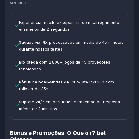
seguintes.
Experiência mobile excepcional com carregamento
em menos de 2 segundos
Saques via PIX processados em média de 45 minutos
durante nossos testes
Biblioteca com 2.800+ jogos de 45 provedores
renomados
Bônus de boas-vindas de 100% até R$1.500 com
rollover de 35x
Suporte 24/7 em português com tempo de resposta
médio de 2 minutos
Bônus e Promoções: O Que o r7 bet