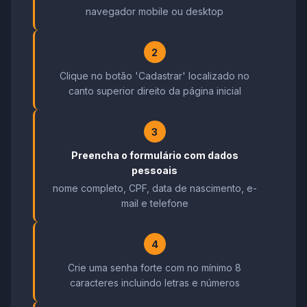
navegador mobile ou desktop
2
Clique no botão 'Cadastrar' localizado no
canto superior direito da página inicial
3
Preencha o formulário com dados
pessoais
nome completo, CPF, data de nascimento, e-
mail e telefone
4
Crie uma senha forte com no mínimo 8
caracteres incluindo letras e números