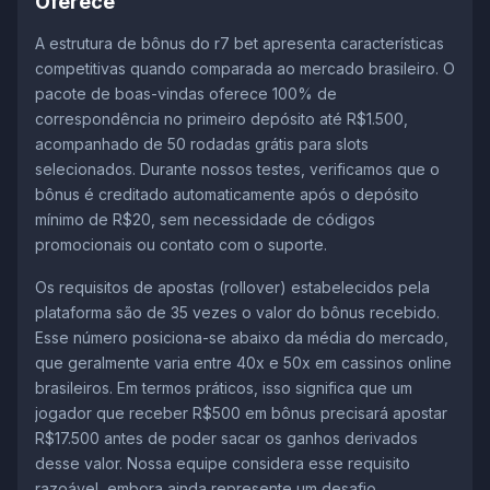
Oferece
A estrutura de bônus do r7 bet apresenta características
competitivas quando comparada ao mercado brasileiro. O
pacote de boas-vindas oferece 100% de
correspondência no primeiro depósito até R$1.500,
acompanhado de 50 rodadas grátis para slots
selecionados. Durante nossos testes, verificamos que o
bônus é creditado automaticamente após o depósito
mínimo de R$20, sem necessidade de códigos
promocionais ou contato com o suporte.
Os requisitos de apostas (rollover) estabelecidos pela
plataforma são de 35 vezes o valor do bônus recebido.
Esse número posiciona-se abaixo da média do mercado,
que geralmente varia entre 40x e 50x em cassinos online
brasileiros. Em termos práticos, isso significa que um
jogador que receber R$500 em bônus precisará apostar
R$17.500 antes de poder sacar os ganhos derivados
desse valor. Nossa equipe considera esse requisito
razoável, embora ainda represente um desafio