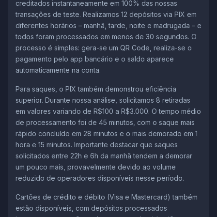
creditados instantaneamente em 100% das nossas
transações de teste. Realizamos 12 depósitos via PIX em
diferentes horários – manhã, tarde, noite e madrugada – e
todos foram processados em menos de 30 segundos. O
processo é simples: gera-se um QR Code, realiza-se o
pagamento pelo app bancário e o saldo aparece
automaticamente na conta.
Para saques, o PIX também demonstrou eficiência
superior. Durante nossa análise, solicitamos 8 retiradas
em valores variando de R$100 a R$3.000. O tempo médio
de processamento foi de 45 minutos, com o saque mais
rápido concluído em 28 minutos e o mais demorado em 1
hora e 15 minutos. Importante destacar que saques
solicitados entre 22h e 6h da manhã tendem a demorar
um pouco mais, provavelmente devido ao volume
reduzido de operadores disponíveis nesse período.
Cartões de crédito e débito (Visa e Mastercard) também
estão disponíveis, com depósitos processados