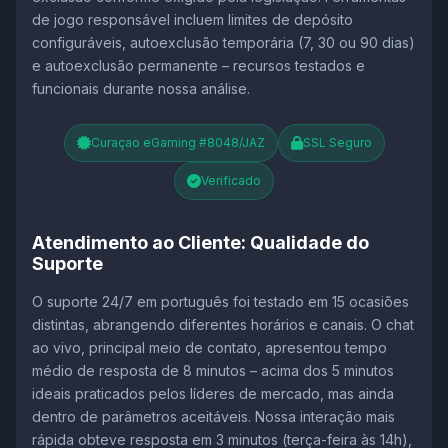
de jogo responsável incluem limites de depósito
configuráveis, autoexclusão temporária (7, 30 ou 90 dias)
e autoexclusão permanente – recursos testados e
funcionais durante nossa análise.
Curaçao eGaming #8048/JAZ
SSL Seguro
Verificado
Atendimento ao Cliente: Qualidade do
Suporte
O suporte 24/7 em português foi testado em 15 ocasiões
distintas, abrangendo diferentes horários e canais. O chat
ao vivo, principal meio de contato, apresentou tempo
médio de resposta de 8 minutos – acima dos 5 minutos
ideais praticados pelos líderes de mercado, mas ainda
dentro de parâmetros aceitáveis. Nossa interação mais
rápida obteve resposta em 3 minutos (terça-feira às 14h),