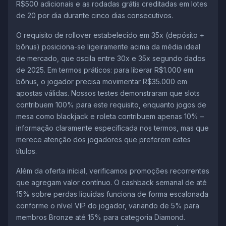
R$500 adicionais e as rodadas grátis creditadas em lotes
de 20 por dia durante cinco dias consecutivos.
O requisito de rollover estabelecido em 35x (depósito +
bônus) posiciona-se ligeiramente acima da média ideal
de mercado, que oscila entre 30x e 35x segundo dados
de 2025. Em termos práticos: para liberar R$1.000 em
bônus, o jogador precisa movimentar R$35.000 em
apostas válidas. Nossos testes demonstraram que slots
contribuem 100% para este requisito, enquanto jogos de
mesa como blackjack e roleta contribuem apenas 10% –
informação claramente especificada nos termos, mas que
merece atenção dos jogadores que preferem estes
títulos.
Além da oferta inicial, verificamos promoções recorrentes
que agregam valor contínuo. O cashback semanal de até
15% sobre perdas líquidas funciona de forma escalonada
conforme o nível VIP do jogador, variando de 5% para
membros Bronze até 15% para categoria Diamond.