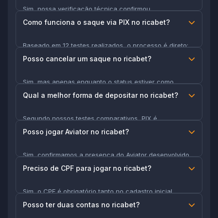
Sim, nossa verificação técnica confirmou
implementação de criptografia SSL de 256 bits em
Como funciona o saque via PIX no ricabet?
todas as páginas da plataforma, mesmo padrão
utilizado por instituições bancárias. A licença Curaçao
Baseado em 12 testes realizados, o processo é direto:
eGaming exige auditorias anuais de segurança, e as
acesse ‘Minha Conta’, selecione ‘Sacar’, escolha PIX
Posso cancelar um saque no ricabet?
políticas de privacidade demonstram conformidade
como método, insira o valor desejado (mínimo R$20) e
com LGPD brasileira. Durante nossos testes, não
confirme sua chave PIX cadastrada. A solicitação entra
Sim, mas apenas enquanto o status estiver como
identificamos vazamentos de dados ou vulnerabilidades
em análise de segurança que leva 15-30 minutos em
‘Pendente’ ou ‘Em Análise’. Nossa equipe testou o
aparentes. O cassino armazena informações
Qual a melhor forma de depositar no ricabet?
média. Após aprovação, o valor é transferido
cancelamento de uma solicitação de R$500 que estava
financeiras em servidores segregados e não
automaticamente – 87% dos nossos saques foram
há 8 minutos em análise – o processo foi instantâneo e
compartilha dados pessoais com terceiros sem
Segundo nossos testes comparativos, PIX é
creditados em menos de 45 minutos, com tempo médio
o valor retornou ao saldo jogável imediatamente. Após
consentimento explícito, conforme verificado nos
indiscutivelmente a melhor opção: processamento
de 42 minutos. Importante: a primeira solicitação pode
Posso jogar Aviator no ricabet?
a aprovação e início do processamento bancário
termos de uso.
instantâneo (60-90 segundos), sem taxas, disponível
demorar até 24h devido à verificação adicional de
(status ‘Aprovado’), o cancelamento não é mais
24/7 e com limite mínimo acessível de R$20. Testamos
identidade, procedimento padrão de segurança.
Sim, confirmamos a presença do Aviator desenvolvido
possível. Esta janela de cancelamento geralmente dura
18 depósitos via PIX e todos foram creditados em
pela Spribe na biblioteca de jogos. Durante nossos
entre 15-30 minutos para PIX, mas pode ser menor em
Preciso de CPF para jogar no ricabet?
menos de 2 minutos. Cartões Visa/Mastercard
testes, o jogo carregou em 2.3 segundos em conexão
horários de baixa demanda quando a análise é mais
funcionam bem mas levam 5-15 minutos e possuem
4G e apresentou performance fluida sem travamentos.
rápida.
Sim, o CPF é obrigatório tanto no cadastro inicial
mínimo de R$50. Boleto bancário só vale para quem
O RTP oficial é de 97%, e apostas neste título
quanto na verificação de identidade (KYC – Know Your
não tem acesso a PIX, pois demora 1-2 dias úteis. Para
Posso ter duas contas no ricabet?
contribuem 100% para requisitos de rollover de bônus.
Customer). Esta exigência atende à Lei 14.790/2023 que
valores acima de R$10.000, considere dividir em