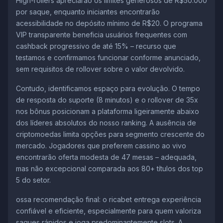
High-rollers apreciarão os limites generosos de R$50.000
por saque, enquanto iniciantes encontrarão
acessibilidade no depósito mínimo de R$20. O programa
VIP transparente beneficia usuários frequentes com
cashback progressivo de até 15% – recurso que
testamos e confirmamos funcionar conforme anunciado,
sem requisitos de rollover sobre o valor devolvido.
Contudo, identificamos espaço para evolução. O tempo
de resposta do suporte (8 minutos) e o rollover de 35x
nos bônus posicionam a plataforma ligeiramente abaixo
dos líderes absolutos do nosso ranking. A ausência de
criptomoedas limita opções para segmento crescente do
mercado. Jogadores que preferem cassino ao vivo
encontrarão oferta modesta de 47 mesas – adequada,
mas não excepcional comparada aos 80+ títulos dos top
5 do setor.
ossa recomendação final: o ricabet entrega experiência
confiável e eficiente, especialmente para quem valoriza
saques rápidos e joga predominantemente slots. A