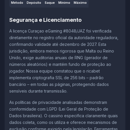
Método
Depósito
Saque
Mínimo
Máximo
Segurança e Licenciamento
A licença Curaçao eGaming #8048/JAZ foi verificada
diretamente no registro oficial da autoridade reguladora,
confirmando validade até dezembro de 2027. Esta
jurisdição, embora menos rigorosa que Malta ou Reino
Unido, exige auditorias anuais de RNG (gerador de
números aleatórios) e mantém fundo de proteção ao
jogador. Nossa equipe constatou que o ricabet
implementa criptografia SSL de 256 bits – padrão
bancário – em todas as páginas, protegendo dados
sensíveis durante transmissão.
As políticas de privacidade analisadas demonstram
conformidade com LGPD (Lei Geral de Proteção de
Dados brasileira). O cassino especifica claramente quais
dados coleta, como os utiliza e oferece mecanismos de
exclusão conforme exigido pela legislação. Ferramentas