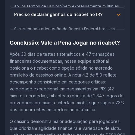
Além do Aviator, identificamos outros 8 crash games
regulamenta apostas no Brasil e previne lavagem de
múltiplas transações PIX para evitar limites de alguns
ão, os termos de uso proíbem expressamente múltiplas
disponíveis, incluindo JetX da Smartsoft Gaming e
dinheiro. Durante nosso teste de cadastro, o sistema
bancos.
contas por pessoa. Nossa análise dos termos
Spaceman da Pragmatic Play, oferecendo variedade
Preciso declarar ganhos do ricabet no IR?
validou o CPF em tempo real, rejeitando números
identificou que violações resultam em: bloqueio
para fãs deste gênero que cresceu 340% em
inválidos. Além do CPF, você precisará enviar foto de
permanente de todas as contas, confisco de saldos e
popularidade no Brasil entre 2024-2025.
Sim, segundo orientação da Receita Federal brasileira,
documento oficial (RG ou CNH) e comprovante de
bônus, e possível banimento de IP. O sistema detecta
ganhos em jogos online são considerados rendimentos
residência recente antes do primeiro saque. Nossa
duplicatas através de CPF, endereço, dispositivo e
Conclusão: Vale a Pena Jogar no ricabet?
tributáveis. Valores acima de R$2.259,20 em um mês
verificação foi aprovada em 4 horas úteis, mas o prazo
padrões de comportamento. Durante nossos testes de
devem ser declarados como ‘Outros Rendimentos’ na
pode chegar a 48 horas em períodos de alta demanda.
segurança, tentamos criar segunda conta com mesmo
Após 30 dias de testes sistemáticos e 47 transações
declaração anual de Imposto de Renda, com alíquota
CPF e o sistema bloqueou automaticamente. Se você
financeiras documentadas, nossa equipe editorial
de 30% sobre o lucro líquido (ganhos menos perdas). O
esqueceu credenciais de conta antiga, contate o
posiciona o ricabet como opção sólida no mercado
ricabet não retém imposto automaticamente, sendo
suporte para recuperação ao invés de criar nova
brasileiro de cassinos online. A nota 4.2 de 5.0 reflete
responsabilidade do jogador calcular e recolher via
conta.
desempenho consistente em categorias críticas:
carnê-leão mensalmente. Recomendamos manter
registro detalhado de depósitos, saques e saldo para
velocidade excepcional em pagamentos via PIX (42
facilitar a apuração. Consulte contador para orientação
minutos em média), biblioteca robusta de 2.847 jogos de
específica ao seu caso.
provedores premium, e interface mobile que supera 73%
dos concorrentes em performance técnica.
O cassino demonstra maior adequação para jogadores
que priorizam agilidade financeira e variedade de slots.