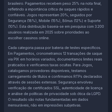
brasileiro. Pagamentos recebem peso 25% na nota final,
refletindo a importância crítica de saques rápidos e
confiáveis. Jogos representam 20%, seguidos por
Segurança (18%), Mobile (15%), Bônus (12%) e Suporte
(10%). Esta distribuição baseia-se em pesquisa com 3.200
usuários realizada em 2025 sobre prioridades ao
escolher cassinos online.
Cada categoria passa por bateria de testes específicos.
Em Pagamentos, cronometramos 12 transações de saque
via PIX em horários variados, documentamos limites reais
praticados e verificamos taxas ocultas. Para Jogos,
catalogamos provedores disponíveis, testamos
carregamento de títulos e confirmamos RTPs declarados
através de sessões extensas. Segurança envolveu
verificação de certificados SSL, autenticidade de licença
e análise de políticas de privacidade sob ótica da LGPD.
O resultado são notas fundamentadas em dados
mensuráveis, não em impressões subjetivas.