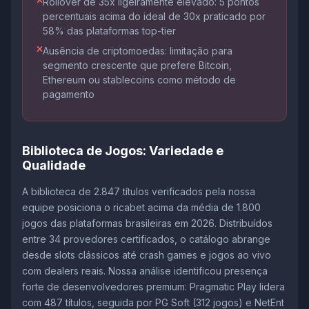
Rollover de 35x ligeiramente elevado: 5 pontos
percentuais acima do ideal de 30x praticado por
58% das plataformas top-tier
Ausência de criptomoedas: limitação para
segmento crescente que prefere Bitcoin,
Ethereum ou stablecoins como método de
pagamento
Biblioteca de Jogos: Variedade e
Qualidade
A biblioteca de 2.847 títulos verificados pela nossa
equipe posiciona o ricabet acima da média de 1.800
jogos das plataformas brasileiras em 2026. Distribuídos
entre 34 provedores certificados, o catálogo abrange
desde slots clássicos até crash games e jogos ao vivo
com dealers reais. Nossa análise identificou presença
forte de desenvolvedores premium: Pragmatic Play lidera
com 487 títulos, seguida por PG Soft (312 jogos) e NetEnt