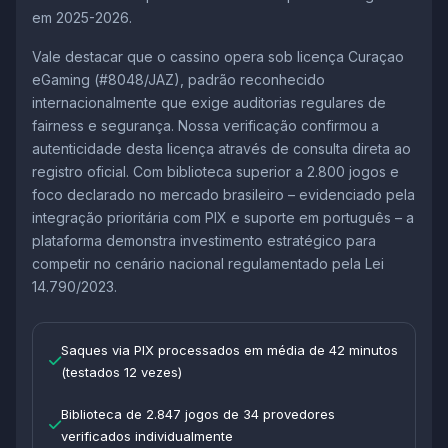
em 2025-2026.
Vale destacar que o cassino opera sob licença Curaçao
eGaming (#8048/JAZ), padrão reconhecido
internacionalmente que exige auditorias regulares de
fairness e segurança. Nossa verificação confirmou a
autenticidade desta licença através de consulta direta ao
registro oficial. Com biblioteca superior a 2.800 jogos e
foco declarado no mercado brasileiro – evidenciado pela
integração prioritária com PIX e suporte em português – a
plataforma demonstra investimento estratégico para
competir no cenário nacional regulamentado pela Lei
14.790/2023.
Saques via PIX processados em média de 42 minutos
(testados 12 vezes)
Biblioteca de 2.847 jogos de 34 provedores
verificados individualmente