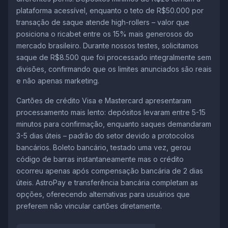
plataforma acessível, enquanto o teto de R$50.000 por
transação de saque atende high-rollers – valor que
posiciona o ricabet entre os 15% mais generosos do
mercado brasileiro. Durante nossos testes, solicitamos
saque de R$8.500 que foi processado integralmente sem
divisões, confirmando que os limites anunciados são reais
e não apenas marketing.
Cartões de crédito Visa e Mastercard apresentaram
processamento mais lento: depósitos levaram entre 5-15
minutos para confirmação, enquanto saques demandaram
3-5 dias úteis – padrão do setor devido a protocolos
bancários. Boleto bancário, testado uma vez, gerou
código de barras instantaneamente mas o crédito
ocorreu apenas após compensação bancária de 2 dias
úteis. AstroPay e transferência bancária completam as
opções, oferecendo alternativas para usuários que
preferem não vincular cartões diretamente.