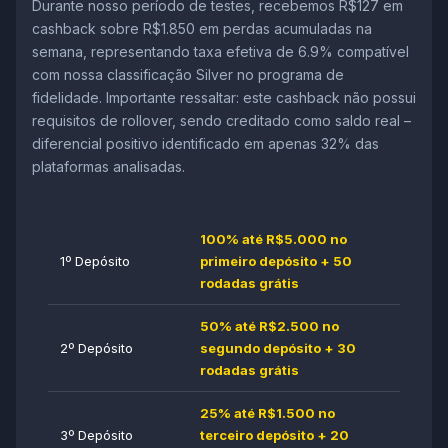
Durante nosso período de testes, recebemos R$127 em
cashback sobre R$1.850 em perdas acumuladas na
semana, representando taxa efetiva de 6.9% compatível
com nossa classificação Silver no programa de
fidelidade. Importante ressaltar: este cashback não possui
requisitos de rollover, sendo creditado como saldo real –
diferencial positivo identificado em apenas 32% das
plataformas analisadas.
100% até R$5.000 no
1º Depósito
primeiro depósito + 50
rodadas grátis
50% até R$2.500 no
2º Depósito
segundo depósito + 30
rodadas grátis
25% até R$1.500 no
3º Depósito
terceiro depósito + 20