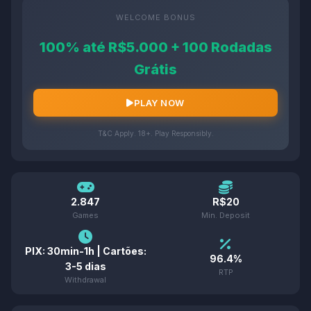
WELCOME BONUS
100% até R$5.000 + 100 Rodadas
Grátis
PLAY NOW
T&C Apply. 18+. Play Responsibly.
2.847
R$20
Games
Min. Deposit
PIX: 30min-1h | Cartões:
96.4%
3-5 dias
RTP
Withdrawal