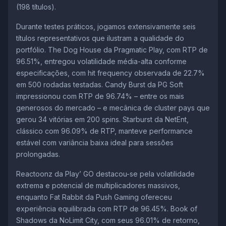
(198 títulos).
Durante testes práticos, jogamos extensivamente seis
títulos representativos que ilustram a qualidade do
portfólio. The Dog House da Pragmatic Play, com RTP de
96.51%, entregou volatilidade média-alta conforme
especificações, com hit frequency observada de 22.7%
em 500 rodadas testadas. Candy Burst da PG Soft
impressionou com RTP de 96.74% – entre os mais
generosos do mercado – e mecânica de cluster pays que
gerou 34 vitórias em 200 spins. Starburst da NetEnt,
clássico com 96.09% de RTP, manteve performance
estável com variância baixa ideal para sessões
prolongadas.
Reactoonz da Play’ GO destacou-se pela volatilidade
extrema e potencial de multiplicadores massivos,
enquanto Fat Rabbit da Push Gaming ofereceu
experiência equilibrada com RTP de 96.45%. Book of
Shadows da NoLimit City, com seus 96.01% de retorno,