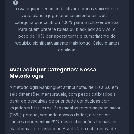
ossa equipe recomenda ativar o bônus somente se
você planeja jogar prioritariamente em slots —
categoria que contribui 100% para o rollover de 35x.
Para quem prefere roleta ou blackjack ao vivo, o
peso de 10% por aposta torna o cumprimento do
requisito significativamente mais longo. Calcule antes
de ativar.
Avaliação por Categorias: Nossa
Metodologia
A metodologia RankingBet atribui notas de 1.0 a 5.0 em
seis dimensões mensuráveis, com pesos calibrados a
partir de pesquisas de prioridade conduzidas com
jogadores brasileiros. Pagamentos recebem peso maior
(25%) porque, segundo nossos dados, atrasos em
saques representam 61% das reclamações formais em
plataformas de cassino no Brasil. Cada nota deriva de