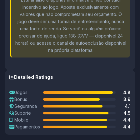
incentivo ao jogo. Aposte exclusivamente com
valores que não comprometam seu orçamento. O
jogo deve ser uma forma de entretenimento, nunca
uma fonte de renda. Se você ou alguém próximo
precisar de ajuda, ligue 188 (CVV — disponível 24
horas) ou acesse o canal de autoexclusão disponível
na própria plataforma.
Detailed Ratings
Jogos
4.8
Bonus
3.9
Seguranca
4.1
Suporte
4.5
Mobile
4.4
Pagamentos
4.4