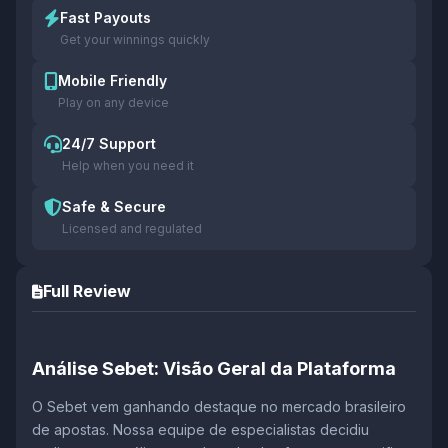
Fast Payouts
Get your winnings quickly
Mobile Friendly
Play on any device
24/7 Support
Help when you need it
Safe & Secure
Licensed and regulated
Full Review
Análise Sebet: Visão Geral da Plataforma
O Sebet vem ganhando destaque no mercado brasileiro
de apostas. Nossa equipe de especialistas decidiu