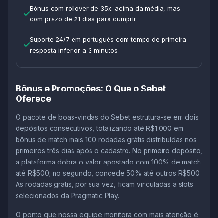
Bônus com rollover de 35x: acima da média, mas
com prazo de 21 dias para cumprir
Suporte 24/7 em português com tempo de primeira
resposta inferior a 3 minutos
Bônus e Promoções: O Que o Sebet
Oferece
O pacote de boas-vindas do Sebet estrutura-se em dois
depósitos consecutivos, totalizando até R$1.000 em
bônus de match mais 100 rodadas grátis distribuídas nos
primeiros três dias após o cadastro. No primeiro depósito,
a plataforma dobra o valor apostado com 100% de match
até R$500; no segundo, concede 50% até outros R$500.
As rodadas grátis, por sua vez, ficam vinculadas a slots
selecionados da Pragmatic Play.
O ponto que nossa equipe monitora com mais atenção é