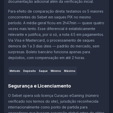
documentação adicional além da verificação inicial.
Para efeito de comparação direta: testamos os 5 maiores
concorrentes do Sebet em saques PIX no mesmo
período. A média geral ficou em 2h47min — quase quatro
vezes mais lento. Esse diferencial é estatisticamente
relevante e justifica, por si só, a nota 4.5 em pagamentos.
Via Visa e Mastercard, o processamento de saques
demora de 1 a 3 dias úteis — padrão do mercado, sem
surpresas. Boleto bancário funciona apenas para
depósitos, com compensação em até 2 horas.
Método
Depósito
Saque
Mínimo
Máximo
Segurança e Licenciamento
O Sebet opera sob licença Curaçao eGaming (número
verificado nos termos do site), jurisdição reconhecida
internacionalmente como ponto de partida para
operadores que buscam expansão global antes de obter