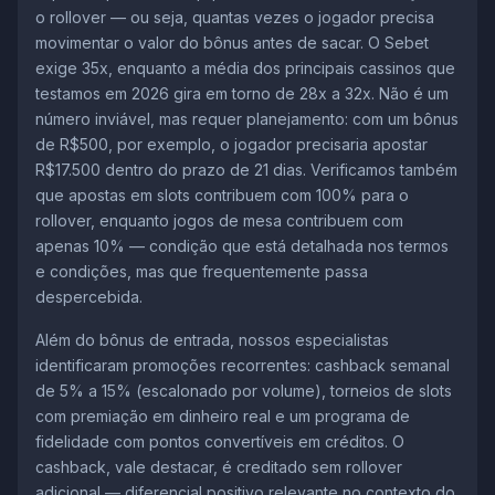
o rollover — ou seja, quantas vezes o jogador precisa
movimentar o valor do bônus antes de sacar. O Sebet
exige 35x, enquanto a média dos principais cassinos que
testamos em 2026 gira em torno de 28x a 32x. Não é um
número inviável, mas requer planejamento: com um bônus
de R$500, por exemplo, o jogador precisaria apostar
R$17.500 dentro do prazo de 21 dias. Verificamos também
que apostas em slots contribuem com 100% para o
rollover, enquanto jogos de mesa contribuem com
apenas 10% — condição que está detalhada nos termos
e condições, mas que frequentemente passa
despercebida.
Além do bônus de entrada, nossos especialistas
identificaram promoções recorrentes: cashback semanal
de 5% a 15% (escalonado por volume), torneios de slots
com premiação em dinheiro real e um programa de
fidelidade com pontos convertíveis em créditos. O
cashback, vale destacar, é creditado sem rollover
adicional — diferencial positivo relevante no contexto do