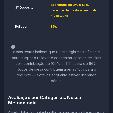
cashback de 3% a 12% +
3º Depósito
gerente de conta a partir do
nível Ouro
Rollover
35x
ossos testes indicam que a estratégia mais eficiente
para cumprir o rollover é concentrar apostas em slots
com contribuição de 100% e RTP acima de 96%.
Jogos de mesa contribuem apenas 10% para o
requisito — evite-os enquanto estiver liberando
bônus.
Avaliação por Categorias: Nossa
Metodologia
A metodologia do RankingBet atribui pesos diferenciados