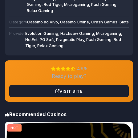
Gaming, Red Tiger, Microgaming, Push Gaming,
Relax Gaming
Category
Cassino ao Vivo, Cassino Online, Crash Games, Slots
Provider
Evolution Gaming, Hacksaw Gaming, Microgaming,
NetEnt, PG Soft, Pragmatic Play, Push Gaming, Red
Tiger, Relax Gaming
4.9/5
Ready to play?
VISIT SITE
Recommended Casinos
HOT