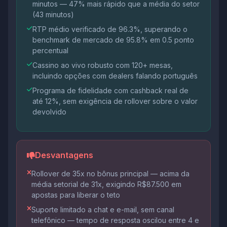
minutos — 47% mais rápido que a média do setor
(43 minutos)
RTP médio verificado de 96.3%, superando o
benchmark de mercado de 95.8% em 0.5 ponto
percentual
Cassino ao vivo robusto com 120+ mesas,
incluindo opções com dealers falando português
Programa de fidelidade com cashback real de
até 12%, sem exigência de rollover sobre o valor
devolvido
Desvantagens
Rollover de 35x no bônus principal — acima da
média setorial de 31x, exigindo R$87.500 em
apostas para liberar o teto
Suporte limitado a chat e e-mail, sem canal
telefônico — tempo de resposta oscilou entre 4 e