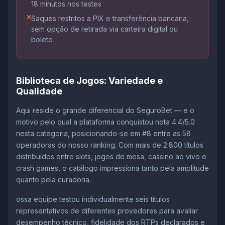
18 minutos nos testes
Saques restritos a PIX e transferência bancária,
sem opção de retirada via carteira digital ou
boleto
Biblioteca de Jogos: Variedade e
Qualidade
Aqui reside o grande diferencial do SeguroBet — e o
motivo pelo qual a plataforma conquistou nota 4.4/5.0
nesta categoria, posicionando-se em #8 entre as 58
operadoras do nosso ranking. Com mais de 2.800 títulos
distribuídos entre slots, jogos de mesa, cassino ao vivo e
crash games, o catálogo impressiona tanto pela amplitude
quanto pela curadoria.
ossa equipe testou individualmente seis títulos
representativos de diferentes provedores para avaliar
desempenho técnico, fidelidade dos RTPs declarados e