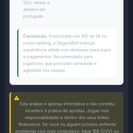
120+ mesas e
dealers em
português
Conclusão:
Posicionado em #12 de 58 no
nosso ranking, o SeguroBet entrega
experiência sólida com destaque para jogos
e pagamentos. Recomendado para
jogadores que priorizam variedade e
agilidade nos saques.
Esta análise é apenas informativa e não constitui
incentivo à prática de apostas. Jogue com
responsabilidade e dentro dos seus limites
financeiros. Se você ou alguém próximo enfrenta
problemas com jogo compulsivo, ligue 188 (CVV) ou