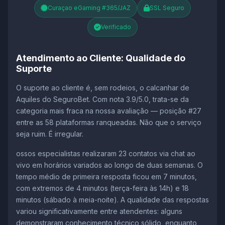
Curaçao eGaming #365/JAZ
SSL Seguro
Verificado
Atendimento ao Cliente: Qualidade do
Suporte
O suporte ao cliente é, sem rodeios, o calcanhar de
Aquiles do SeguroBet. Com nota 3.9/5.0, trata-se da
categoria mais fraca na nossa avaliação — posição #27
entre as 58 plataformas ranqueadas. Não que o serviço
seja ruim. É irregular.
ossos especialistas realizaram 23 contatos via chat ao
vivo em horários variados ao longo de duas semanas. O
tempo médio de primeira resposta ficou em 7 minutos,
com extremos de 4 minutos (terça-feira às 14h) e 18
minutos (sábado à meia-noite). A qualidade das respostas
variou significativamente entre atendentes: alguns
demonstraram conhecimento técnico sólido, enquanto