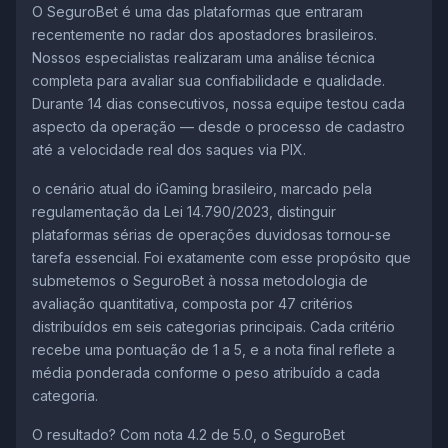
O SeguroBet é uma das plataformas que entraram
recentemente no radar dos apostadores brasileiros.
Nossos especialistas realizaram uma análise técnica
completa para avaliar sua confiabilidade e qualidade.
Durante 14 dias consecutivos, nossa equipe testou cada
aspecto da operação — desde o processo de cadastro
até a velocidade real dos saques via PIX.
o cenário atual do iGaming brasileiro, marcado pela
regulamentação da Lei 14.790/2023, distinguir
plataformas sérias de operações duvidosas tornou-se
tarefa essencial. Foi exatamente com esse propósito que
submetemos o SeguroBet à nossa metodologia de
avaliação quantitativa, composta por 47 critérios
distribuídos em seis categorias principais. Cada critério
recebe uma pontuação de 1 a 5, e a nota final reflete a
média ponderada conforme o peso atribuído a cada
categoria.
O resultado? Com nota 4.2 de 5.0, o SeguroBet