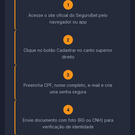
1
Acesse o site oficial do SeguroBet pelo
navegador ou app
2
Clique no botão Cadastrar no canto superior
direito
3
Preencha CPF, nome completo, e-mail e crie
uma senha segura
4
Envie documento com foto (RG ou CNH) para
verificação de identidade