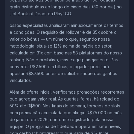
grátis distribuídas ao longo de cinco dias (30 por dia) no
slot Book of Dead, da Play’ GO.
ossos especialistas analisaram minuciosamente os termos
e condições. O requisito de rollover é de 35x sobre o
valor do bônus — um número que, segundo nossa
metodologia, situa-se 12% acima da média do setor,
calculada em 31x com base nas 58 plataformas do nosso
ranking. Não é proibitivo, mas exige planejamento. Para
converter R$2.500 em bônus, o jogador precisará
apostar R$87.500 antes de solicitar saque dos ganhos
vinculados.
Além da oferta inicial, verificamos promoções recorrentes
que agregam valor real. Às quartas-feiras, há reload de
50% até R$500. Nos finais de semana, torneios de slots
com premiação acumulada que atingiu R$75.000 no mês
de janeiro de 2026, conforme registrado pela nossa
equipe. O programa de fidelidade opera em sete níveis,
com cashback progressivo que varia de 3% (nível