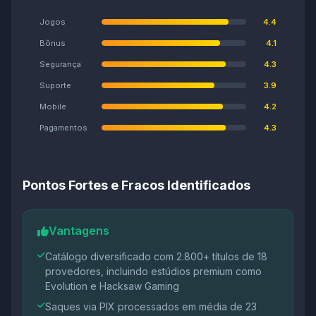
Jogos
4.4
Bônus
4.1
Segurança
4.3
Suporte
3.9
Mobile
4.2
Pagamentos
4.3
Pontos Fortes e Fracos Identificados
Vantagens
Catálogo diversificado com 2.800+ títulos de 18
provedores, incluindo estúdios premium como
Evolution e Hacksaw Gaming
Saques via PIX processados em média de 23