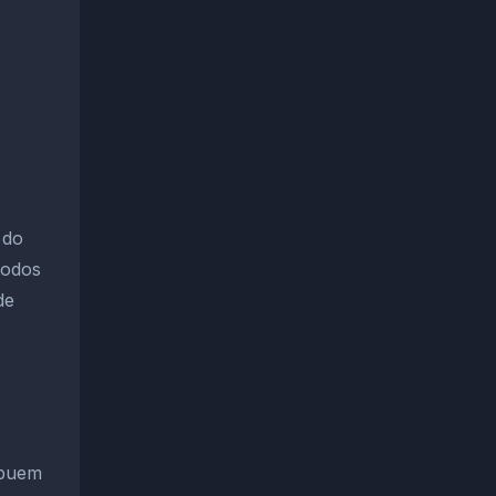
 do
todos
de
ibuem