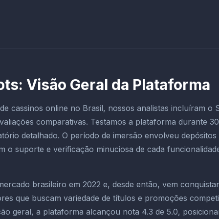
ots: Visão Geral da Plataforma
e cassinos online no Brasil, nossos analistas incluíram o S
valiações comparativas. Testamos a plataforma durante 30
latório detalhado. O período de imersão envolveu depósitos
om o suporte e verificação minuciosa de cada funcionalidad
mercado brasileiro em 2022 e, desde então, vem conquista
res que buscam variedade de títulos e promoções competit
ção geral, a plataforma alcançou nota 4.3 de 5.0, posicion