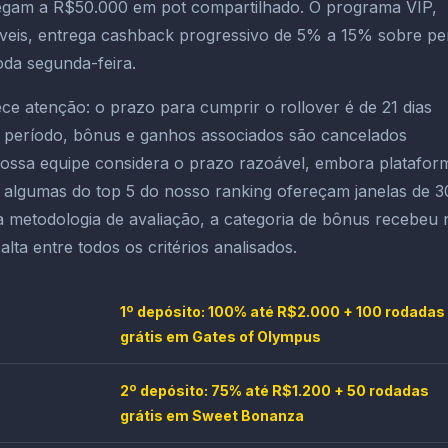
gam a R$50.000 em pot compartilhado. O programa VIP,
íveis, entrega cashback progressivo de 5% a 15% sobre pe
toda segunda-feira.
 atenção: o prazo para cumprir o rollover é de 21 dias
e período, bônus e ganhos associados são cancelados
ossa equipe considera o prazo razoável, embora platafor
algumas do top 5 do nosso ranking ofereçam janelas de 3
 metodologia de avaliação, a categoria de bônus recebeu 
alta entre todos os critérios analisados.
1º depósito: 100% até R$2.000 + 100 rodadas
grátis em Gates of Olympus
2º depósito: 75% até R$1.200 + 50 rodadas
grátis em Sweet Bonanza