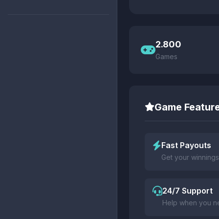
2.800
Games
Game Featur
Fast Payouts
Get your winnings
24/7 Support
Help when you ne