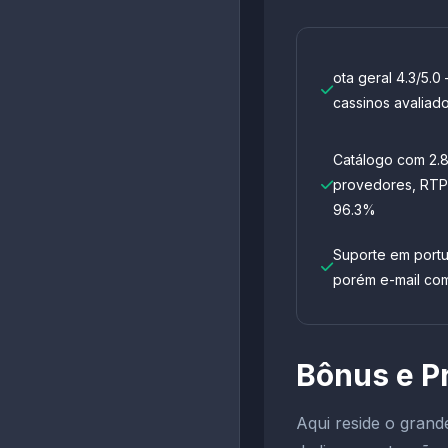
ota geral 4.3/5.
cassinos avaliad
Catálogo com 2.
provedores, RTP
96.3%
Suporte em portu
porém e-mail com
Bônus e P
Aqui reside o grande