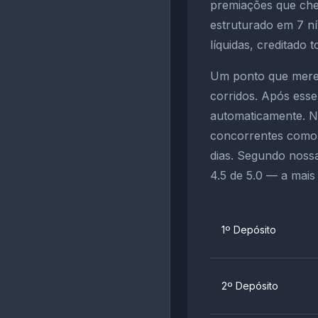
premiações que che
estruturado em 7 n
líquidas, creditado 
Um ponto que merece
corridos. Após ess
automaticamente. N
concorrentes como 
dias. Segundo nossa
4.5 de 5.0 — a mais 
1º Depósito
2º Depósito