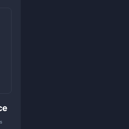
ce
as