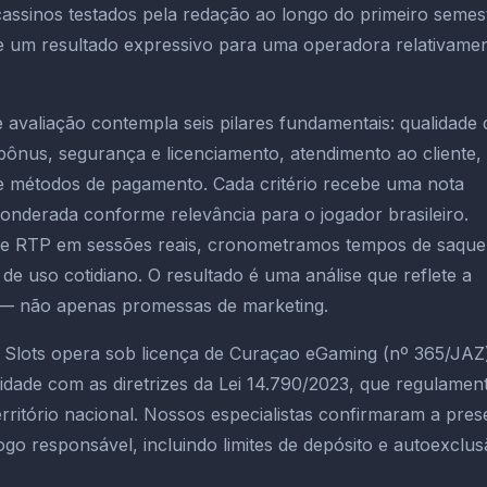
assinos testados pela redação ao longo do primeiro semes
de um resultado expressivo para uma operadora relativame
 avaliação contempla seis pilares fundamentais: qualidade 
 bônus, segurança e licenciamento, atendimento ao cliente,
 e métodos de pagamento. Cada critério recebe uma nota
 ponderada conforme relevância para o jogador brasileiro.
de RTP em sessões reais, cronometramos tempos de saque
de uso cotidiano. O resultado é uma análise que reflete a
a — não apenas promessas de marketing.
o Slots opera sob licença de Curaçao eGaming (nº 365/JAZ
dade com as diretrizes da Lei 14.790/2023, que regulamen
erritório nacional. Nossos especialistas confirmaram a pre
ogo responsável, incluindo limites de depósito e autoexclu