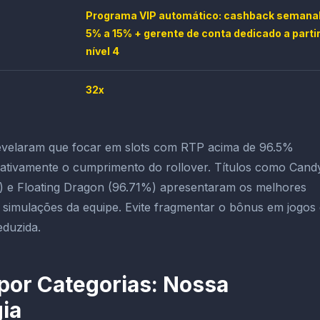
Programa VIP automático: cashback semanal
5% a 15% + gerente de conta dedicado a parti
nível 4
32x
revelaram que focar em slots com RTP acima de 96.5%
icativamente o cumprimento do rollover. Títulos como Cand
) e Floating Dragon (96.71%) apresentaram os melhores
 simulações da equipe. Evite fragmentar o bônus em jogos
eduzida.
 por Categorias: Nossa
ia