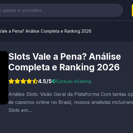
 Vale a Pena? Análise Completa e Ranking 2026
Slots Vale a Pena? Análise
Completa e Ranking 2026
4.5/5
Curaçao eGaming
Análise Slots: Visão Geral da Plataforma Com tantas o
de cassinos online no Brasil, nossos analistas incluíram
Slots em...