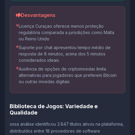
Desvantagens
Licença Curaçao oferece menos proteção
regulatória comparada a jurisdições como Malta
ou Reino Unido
Suporte por chat apresentou tempo médio de
resposta de 8 minutos, acima dos 5 minutos
considerados ideais
Ausência de opções de criptomoedas limita
alternativas para jogadores que preferem Bitcoin
ou outras moedas digitais
Biblioteca de Jogos: Variedade e
Qualidade
ossa análise identificou 2.847 títulos ativos na plataforma,
distribuídos entre 18 provedores de software