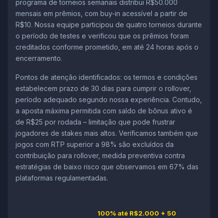
programa de torneios semanais distribui R$50.000
mensais em prêmios, com buy-in acessível a partir de
R$10. Nossa equipe participou de quatro torneios durante
o período de testes e verificou que os prêmios foram
creditados conforme prometido, em até 24 horas após o
encerramento.
Pontos de atenção identificados: os termos e condições
estabelecem prazo de 30 dias para cumprir o rollover,
período adequado segundo nossa experiência. Contudo,
a aposta máxima permitida com saldo de bônus ativo é
de R$25 por rodada – limitação que pode frustrar
jogadores de stakes mais altos. Verificamos também que
jogos com RTP superior a 98% são excluídos da
contribuição para rollover, medida preventiva contra
estratégias de baixo risco que observamos em 67% das
plataformas regulamentadas.
100% até R$2.000 + 50