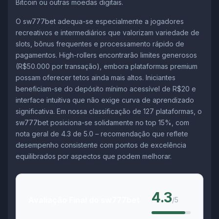
Bitcoin ou outras moedas digitais.
O sw777bet adequa-se especialmente a jogadores
recreativos e intermediários que valorizam variedade de
slots, bônus frequentes e processamento rápido de
pagamentos. High-rollers encontrarão limites generosos
(R$50.000 por transação), embora plataformas premium
possam oferecer tetos ainda mais altos. Iniciantes
beneficiam-se do depósito mínimo acessível de R$20 e
interface intuitiva que não exige curva de aprendizado
significativa. Em nossa classificação de 127 plataformas, o
sw777bet posiciona-se solidamente no top 15%, com
nota geral de 4.3 de 5.0 – recomendação que reflete
desempenho consistente com pontos de excelência
equilibrados por aspectos que podem melhorar.
4.3
Avaliação Final do sw777bet
/5