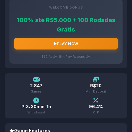
WELCOME BONUS
100% até R$5.000 + 100 Rodadas
Grátis
PLAY NOW
T&C Apply. 18+. Play Responsibly.
2.847
R$20
Games
Min. Deposit
PIX: 30min-1h
96.4%
Withdrawal
RTP
Game Features