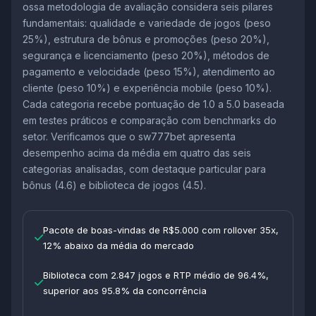
ossa metodologia de avaliação considera seis pilares
fundamentais: qualidade e variedade de jogos (peso
25%), estrutura de bônus e promoções (peso 20%),
segurança e licenciamento (peso 20%), métodos de
pagamento e velocidade (peso 15%), atendimento ao
cliente (peso 10%) e experiência mobile (peso 10%).
Cada categoria recebe pontuação de 1.0 a 5.0 baseada
em testes práticos e comparação com benchmarks do
setor. Verificamos que o sw777bet apresenta
desempenho acima da média em quatro das seis
categorias analisadas, com destaque particular para
bônus (4.6) e biblioteca de jogos (4.5).
Pacote de boas-vindas de R$5.000 com rollover 35x,
12% abaixo da média do mercado
Biblioteca com 2.847 jogos e RTP médio de 96.4%,
superior aos 95.8% da concorrência