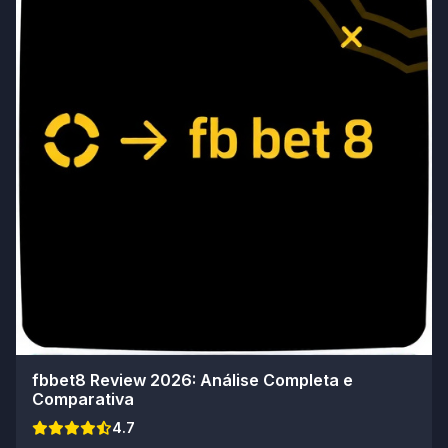
fbbet8 Review 2026: Análise Completa e
Comparativa
4.7