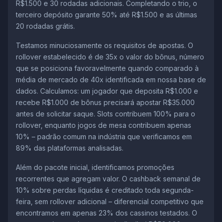
R$1.500 e 30 rodadas adicionais. Completando o trio, o
terceiro depósito garante 50% até R$1.500 e as últimas
20 rodadas grátis.
Testamos minuciosamente os requisitos de apostas. O
rollover estabelecido é de 35x o valor do bônus, número
que se posiciona favoravelmente quando comparado à
média de mercado de 40x identificada em nossa base de
dados. Calculamos: um jogador que deposita R$1.000 e
recebe R$1.000 de bônus precisará apostar R$35.000
antes de solicitar saque. Slots contribuem 100% para o
rollover, enquanto jogos de mesa contribuem apenas
10% – padrão comum na indústria que verificamos em
89% das plataformas analisadas.
Além do pacote inicial, identificamos promoções
recorrentes que agregam valor. O cashback semanal de
10% sobre perdas líquidas é creditado toda segunda-
feira, sem rollover adicional – diferencial competitivo que
encontramos em apenas 23% dos cassinos testados. O