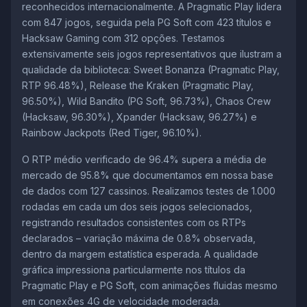
reconhecidos internacionalmente. A Pragmatic Play lidera
com 847 jogos, seguida pela PG Soft com 423 títulos e
Hacksaw Gaming com 312 opções. Testamos
extensivamente seis jogos representativos que ilustram a
qualidade da biblioteca: Sweet Bonanza (Pragmatic Play,
RTP 96.48%), Release the Kraken (Pragmatic Play,
96.50%), Wild Bandito (PG Soft, 96.73%), Chaos Crew
(Hacksaw, 96.30%), Xpander (Hacksaw, 96.27%) e
Rainbow Jackpots (Red Tiger, 96.10%).
O RTP médio verificado de 96.4% supera a média de
mercado de 95.8% que documentamos em nossa base
de dados com 127 cassinos. Realizamos testes de 1.000
rodadas em cada um dos seis jogos selecionados,
registrando resultados consistentes com os RTPs
declarados – variação máxima de 0.8% observada,
dentro da margem estatística esperada. A qualidade
gráfica impressiona particularmente nos títulos da
Pragmatic Play e PG Soft, com animações fluidas mesmo
em conexões 4G de velocidade moderada.