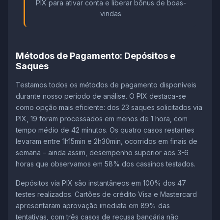
PIX para ativar conta e liberar bônus de boas-
vindas
Métodos de Pagamento: Depósitos e
Saques
Testamos todos os métodos de pagamento disponíveis
durante nosso período de análise. O PIX destaca-se
como opção mais eficiente: dos 23 saques solicitados via
PIX, 19 foram processados em menos de 1 hora, com
tempo médio de 42 minutos. Os quatro casos restantes
levaram entre 1h15min e 2h30min, ocorridos em finais de
semana – ainda assim, desempenho superior aos 3-6
horas que observamos em 58% dos cassinos testados.
Depósitos via PIX são instantâneos em 100% dos 47
testes realizados. Cartões de crédito Visa e Mastercard
apresentaram aprovação imediata em 89% das
tentativas, com três casos de recusa bancária não