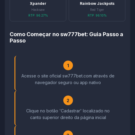
Xpander
Rainbow Jackpots
Hacksaw
Red Tiger
RTP: 96.27%
RTP: 96.10%
Como Começar no sw777bet: Guia Passo a
Passo
1
Acesse o site oficial sw777bet.com através de
navegador seguro ou app nativo
2
Clique no botão 'Cadastrar' localizado no
canto superior direito da página inicial