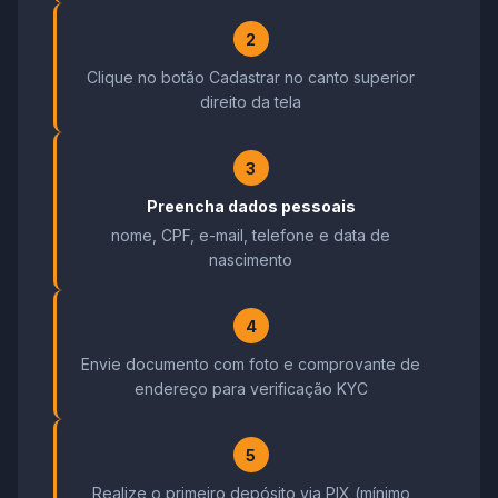
2
Clique no botão Cadastrar no canto superior
direito da tela
3
Preencha dados pessoais
nome, CPF, e-mail, telefone e data de
nascimento
4
Envie documento com foto e comprovante de
endereço para verificação KYC
5
Realize o primeiro depósito via PIX (mínimo