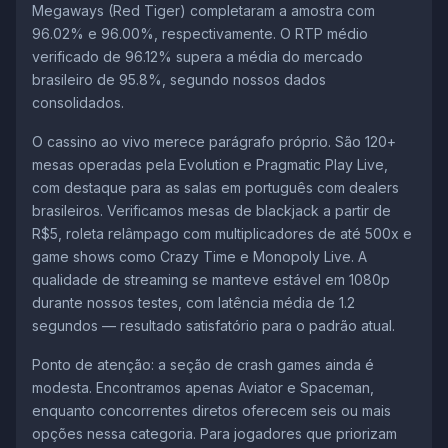
Megaways (Red Tiger) completaram a amostra com
96.02% e 96.00%, respectivamente. O RTP médio
verificado de 96.12% supera a média do mercado
brasileiro de 95.8%, segundo nossos dados
consolidados.
O cassino ao vivo merece parágrafo próprio. São 120+
mesas operadas pela Evolution e Pragmatic Play Live,
com destaque para as salas em português com dealers
brasileiros. Verificamos mesas de blackjack a partir de
R$5, roleta relâmpago com multiplicadores de até 500x e
game shows como Crazy Time e Monopoly Live. A
qualidade de streaming se manteve estável em 1080p
durante nossos testes, com latência média de 1.2
segundos — resultado satisfatório para o padrão atual.
Ponto de atenção: a seção de crash games ainda é
modesta. Encontramos apenas Aviator e Spaceman,
enquanto concorrentes diretos oferecem seis ou mais
opções nessa categoria. Para jogadores que priorizam