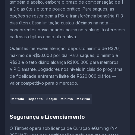
também é aceito, embora o prazo de compensação de 1
a 3 dias úteis o torne pouco prático. Para saques, as
opções se restringem a PIX e transferência bancária (1-3
dias úteis). Essa limitação custou décimos na nota —
concorrentes posicionados acima no ranking já oferecem
carteiras digitais como alternativa.
Os limites merecem atenção: depósito mínimo de R$20,
máximo de R$50.000 por dia. Para saques, o mínimo é
R$30 e o teto diário alcança R$100.000 para membros
VIP Diamante. Jogadores nos níveis iniciais do programa
de fidelidade enfrentam limite de R$20.000 diários —
valor competitivo para o mercado.
Método
Depósito
Saque
Mínimo
Máximo
Segurança e Licenciamento
O Timbet opera sob licença de Curaçao eGaming (Nº