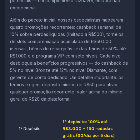
potenciais — um complemento razoável, embora não
excepcional.
Além do pacote inicial, nossos especialistas mapearam
quatro promoções recorrentes: cashback semanal de
10% sobre perdas líquidas (limitado a R$500), torneios
de slots com premiação acumulada de R$50.000
mensais, bônus de recarga às sextas-feiras de 50% até
R$1.000 e o programa VIP com sete níveis. Cada nível
desbloqueia benefícios progressivos — do cashback de
5% no nível Bronze até 12% no nível Diamante, com
gerente de conta dedicado. Um detalhe importante: os
termos exigem depósito mínimo de R$50 para ativar
qualquer promoção recorrente, valor acima do mínimo
geral de R$20 da plataforma.
1º depósito: 100% até
1º Depósito
R$3.000 + 150 rodadas
grátis (30/dia por 5 dias)