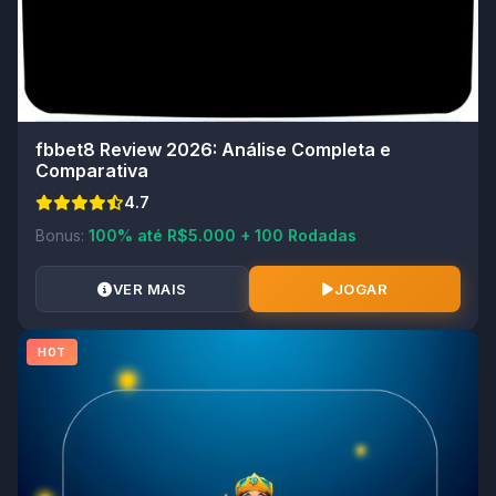
fbbet8 Review 2026: Análise Completa e
Comparativa
4.7
Bonus:
100% até R$5.000 + 100 Rodadas
VER MAIS
JOGAR
HOT