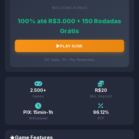
WELCOME BONUS
100% até R$3.000 + 150 Rodadas
Grátis
PLAY NOW
T&C Apply. 18+. Play Responsibly.
2.500+
R$20
Games
Min. Deposit
PIX: 15min-1h
96.12%
Withdrawal
RTP
Game Features