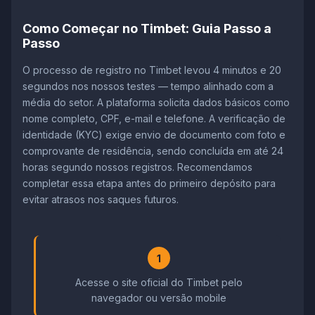
Como Começar no Timbet: Guia Passo a
Passo
O processo de registro no Timbet levou 4 minutos e 20
segundos nos nossos testes — tempo alinhado com a
média do setor. A plataforma solicita dados básicos como
nome completo, CPF, e-mail e telefone. A verificação de
identidade (KYC) exige envio de documento com foto e
comprovante de residência, sendo concluída em até 24
horas segundo nossos registros. Recomendamos
completar essa etapa antes do primeiro depósito para
evitar atrasos nos saques futuros.
1
Acesse o site oficial do Timbet pelo
navegador ou versão mobile