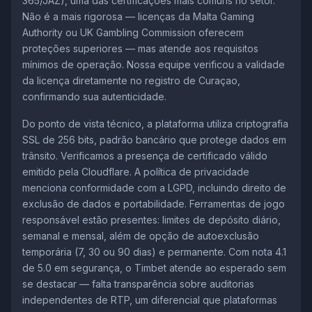
365/JAZ), uma das certificações mais comuns no setor.
Não é a mais rigorosa — licenças da Malta Gaming
Authority ou UK Gambling Commission oferecem
proteções superiores — mas atende aos requisitos
mínimos de operação. Nossa equipe verificou a validade
da licença diretamente no registro de Curaçao,
confirmando sua autenticidade.
Do ponto de vista técnico, a plataforma utiliza criptografia
SSL de 256 bits, padrão bancário que protege dados em
trânsito. Verificamos a presença de certificado válido
emitido pela Cloudflare. A política de privacidade
menciona conformidade com a LGPD, incluindo direito de
exclusão de dados e portabilidade. Ferramentas de jogo
responsável estão presentes: limites de depósito diário,
semanal e mensal, além de opção de autoexclusão
temporária (7, 30 ou 90 dias) e permanente. Com nota 4.1
de 5.0 em segurança, o Timbet atende ao esperado sem
se destacar — falta transparência sobre auditorias
independentes de RTP, um diferencial que plataformas