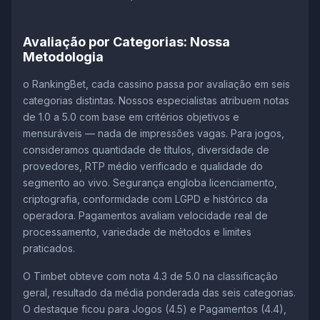
Avaliação por Categorias: Nossa
Metodologia
o RankingBet, cada cassino passa por avaliação em seis
categorias distintas. Nossos especialistas atribuem notas
de 1.0 a 5.0 com base em critérios objetivos e
mensuráveis — nada de impressões vagas. Para jogos,
consideramos quantidade de títulos, diversidade de
provedores, RTP médio verificado e qualidade do
segmento ao vivo. Segurança engloba licenciamento,
criptografia, conformidade com LGPD e histórico da
operadora. Pagamentos avaliam velocidade real de
processamento, variedade de métodos e limites
praticados.
O Timbet obteve com nota 4.3 de 5.0 na classificação
geral, resultado da média ponderada das seis categorias.
O destaque ficou para Jogos (4.5) e Pagamentos (4.4),