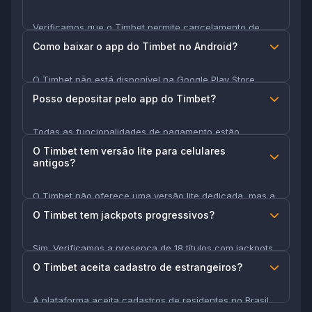
RTP. A licença de Curaçao eGaming exige
correção e exclusão de informações pessoais. Nossos
conformidade com padrões mínimos de fairness, mas
Verificamos que o Timbet permite cancelamento de
especialistas confirmaram a presença de certificado
não impõe auditorias regulares como as exigidas pela
saques apenas enquanto a solicitação estiver com
SSL válido e protocolos HTTPS em todas as páginas da
Como baixar o app do Timbet no Android?
MGA. Nossos especialistas recomendam que a
status “pendente”. Uma vez que o processamento é
plataforma.
plataforma adote certificações de laboratórios como
iniciado — o que ocorre rapidamente via PIX — o
O Timbet não está disponível na Google Play Store.
eCOGRA ou iTech Labs para reforçar a transparência.
cancelamento não é possível. Nossos testes indicaram
Para instalar no Android, acesse o site oficial pelo
Posso depositar pelo app do Timbet?
que a janela de cancelamento varia entre 5 e 15
navegador do celular, localize o banner de download
minutos após a solicitação, dependendo do horário.
do APK na página inicial e toque para baixar. Antes da
Todas as funcionalidades de pagamento estão
instalação, ative a opção “Fontes desconhecidas” nas
disponíveis na versão mobile, incluindo depósitos via
O Timbet tem versão lite para celulares
configurações de segurança do dispositivo. O arquivo
PIX, cartões Visa e Mastercard e boleto bancário.
antigos?
tem aproximadamente 45 MB. Nossa equipe testou o
Nossos testes confirmaram que o processo de depósito
APK em dispositivos Samsung e Xiaomi sem problemas
via PIX no app leva menos de 30 segundos, com a
O Timbet não oferece uma versão lite dedicada, mas a
de compatibilidade.
mesma velocidade da versão desktop.
versão web responsiva é otimizada para dispositivos
O Timbet tem jackpots progressivos?
com recursos limitados. Nossos especialistas testaram
em aparelhos com 2 GB de RAM e processadores
Sim. Verificamos a presença de 18 títulos com jackpots
básicos, registrando carregamento médio de 4.8
progressivos, incluindo Mega Moolah (Microgaming) e
O Timbet aceita cadastro de estrangeiros?
segundos — funcional, embora não ideal. Para melhor
Jackpot Giant (Playtech). Os prêmios acumulados
desempenho, recomendamos fechar outros aplicativos
variaram entre R$50.000 e R$2.3 milhões durante nosso
A plataforma aceita cadastros de residentes no Brasil
antes de acessar a plataforma.
período de testes. Vale notar que slots com jackpot