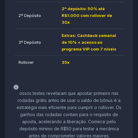
2º depósito: 50% até
2º Depósito
R$1.000 com rollover de
30x
Extras: Cashback semanal
3º Depósito
de 10% + acesso ao
programa VIP com 7 níveis
Rollover
35x
ossos testes revelaram que apostar primeiro nas
rodadas grátis antes de usar o saldo de bônus é a
estratégia mais eficiente para cumprir o rollover. Os
ganhos das rodadas contam para o requisito de
aposta, acelerando a liberação. Comece pelo
depósito mínimo de R$50 para testar a mecânica
antes de comprometer valores maiores.