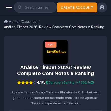
CREATE ACCOUNT
Home
Cassinos
Análise Timbet 2026: Review Completo Com Notas e Ranking
HOT
Análise Timbet 2026: Review
Completo Com Notas e Ranking
4.1/5
Curaçao eGaming (Nº 365/JAZ)
Análise Timbet: Visão Geral da Plataforma O Timbet vem
ganhando destaque no mercado brasileiro de apostas.
Nossa equipe de especialistas...