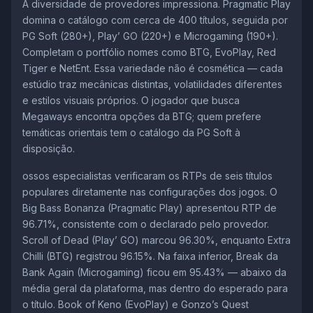
A diversidade de provedores impressiona. Pragmatic Play
domina o catálogo com cerca de 400 títulos, seguida por
PG Soft (280+), Play’ GO (220+) e Microgaming (190+).
Completam o portfólio nomes como BTG, EvoPlay, Red
Tiger e NetEnt. Essa variedade não é cosmética — cada
estúdio traz mecânicas distintas, volatilidades diferentes
e estilos visuais próprios. O jogador que busca
Megaways encontra opções da BTG; quem prefere
temáticas orientais tem o catálogo da PG Soft à
disposição.
ossos especialistas verificaram os RTPs de seis títulos
populares diretamente nas configurações dos jogos. O
Big Bass Bonanza (Pragmatic Play) apresentou RTP de
96.71%, consistente com o declarado pelo provedor.
Scroll of Dead (Play’ GO) marcou 96.30%, enquanto Extra
Chilli (BTG) registrou 96.15%. Na faixa inferior, Break da
Bank Again (Microgaming) ficou em 95.43% — abaixo da
média geral da plataforma, mas dentro do esperado para
o título. Book of Keno (EvoPlay) e Gonzo’s Quest