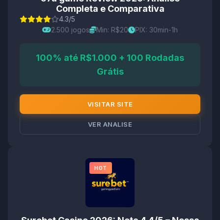
Completa e Comparativa
4.3/5
2.500 jogos
Min: R$20
PIX: 30min-1h
100% até R$1.000 + 100 Rodadas
Grátis
VISITAR SITE
VER ANALISE
HOT