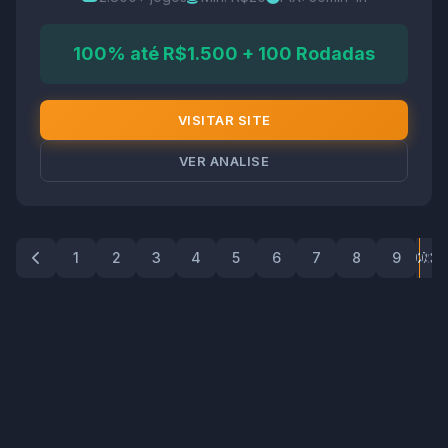
100% até R$1.500 + 100 Rodadas
VISITAR SITE
VER ANALISE
1
2
3
4
5
6
7
8
9
10
12
11
13
14
15
16
17
18
20
19
22
21
23