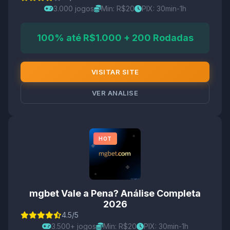
3.000 jogos
Min: R$20
PIX: 30min-1h
100% até R$1.000 + 200 Rodadas
VISITAR SITE
VER ANALISE
HOT
mgbet Vale a Pena? Análise Completa
2026
4.5/5
3.500+ jogos
Min: R$20
PIX: 30min-1h