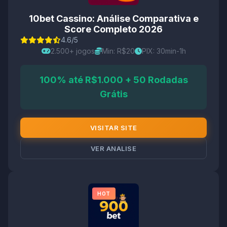
10bet Cassino: Análise Comparativa e
Score Completo 2026
4.6/5
2.500+ jogos
Min: R$20
PIX: 30min-1h
100% até R$1.000 + 50 Rodadas
Grátis
VISITAR SITE
VER ANALISE
HOT