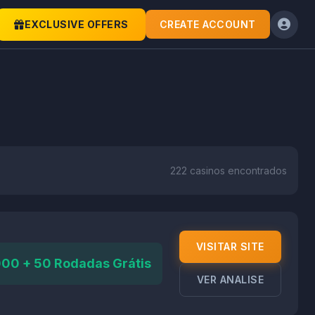
EXCLUSIVE OFFERS
CREATE ACCOUNT
222 casinos encontrados
VISITAR SITE
00 + 50 Rodadas Grátis
VER ANALISE