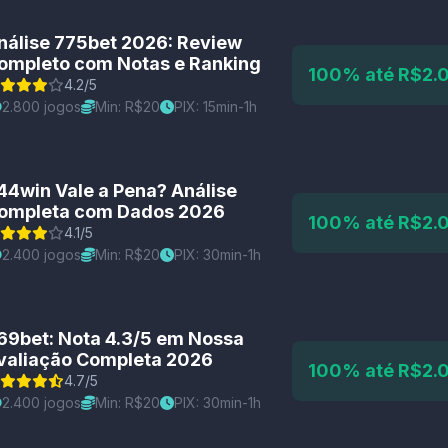
nálise 775bet 2026: Review
ompleto com Notas e Ranking
100% até R$2.0
4.2/5
2.800 jogos
Min: R$20
PIX: 15min-1h
44win Vale a Pena? Análise
ompleta com Dados 2026
100% até R$2.0
4.1/5
2.400 jogos
Min: R$20
PIX: 30min-1h
69bet: Nota 4.3/5 em Nossa
valiação Completa 2026
100% até R$2.0
4.7/5
2.400 jogos
Min: R$20
PIX: 30min-1h