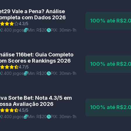
et29 Vale a Pena? Análise
ompleta com Dados 2026
100% até R$2.0
4.3/5
2.400 jogos
Min: R$20
PIX: 30min-1h
nálise 116bet: Guia Completo
om Scores e Rankings 2026
100% até R$2.0
4.7/5
2.400 jogos
Min: R$20
PIX: 30min-1h
iva Sorte Bet: Nota 4.3/5 em
ossa Avaliação 2026
100% até R$2.0
4.5/5
2.400 jogos
Min: R$20
PIX: 30min-1h