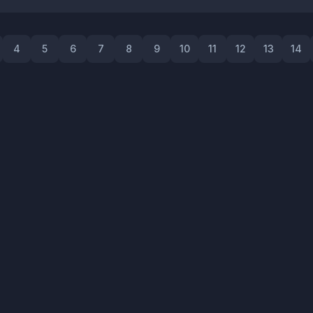
4
5
6
7
8
9
10
11
12
13
14