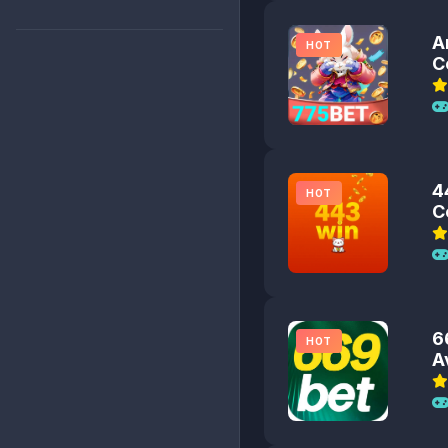
A
HOT
C
4
HOT
C
6
HOT
A