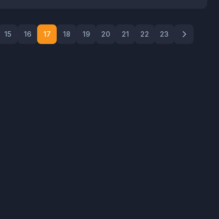
15
16
17
18
19
20
21
22
23