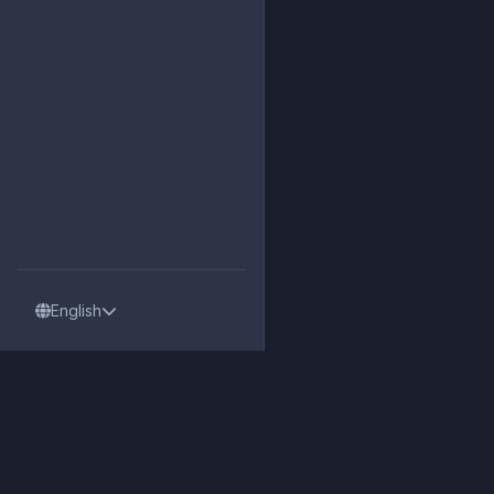
English
ABOUT US
About
Careers