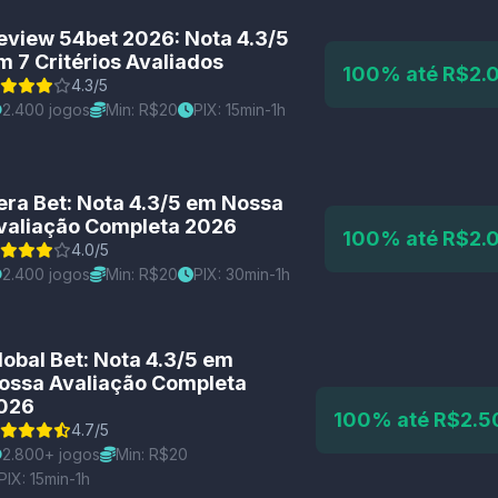
eview 54bet 2026: Nota 4.3/5
m 7 Critérios Avaliados
100% até R$2.0
4.3/5
2.400 jogos
Min: R$20
PIX: 15min-1h
era Bet: Nota 4.3/5 em Nossa
valiação Completa 2026
100% até R$2.0
4.0/5
2.400 jogos
Min: R$20
PIX: 30min-1h
lobal Bet: Nota 4.3/5 em
ossa Avaliação Completa
026
100% até R$2.50
4.7/5
2.800+ jogos
Min: R$20
PIX: 15min-1h