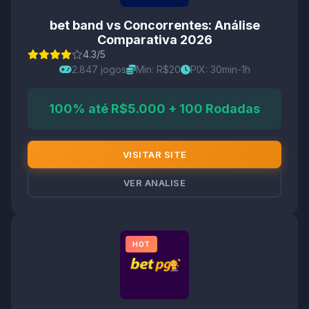
bet band vs Concorrentes: Análise
Comparativa 2026
4.3/5
2.847 jogos
Min: R$20
PIX: 30min-1h
100% até R$5.000 + 100 Rodadas
VISITAR SITE
VER ANALISE
HOT