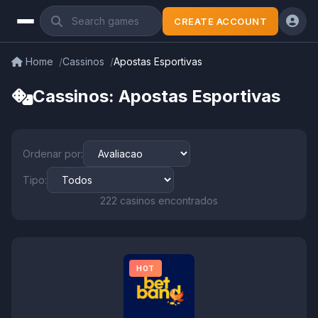
CREATE ACCOUNT
Home
Cassinos
Apostas Esportivas
Cassinos: Apostas Esportivas
Ordenar por:
Tipo:
222 casinos encontrados
HOT