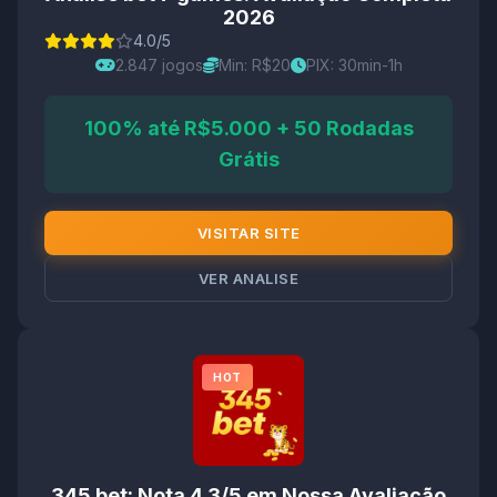
2026
4.0/5
2.847 jogos
Min: R$20
PIX: 30min-1h
100% até R$5.000 + 50 Rodadas
Grátis
VISITAR SITE
VER ANALISE
HOT
345 bet: Nota 4.3/5 em Nossa Avaliação