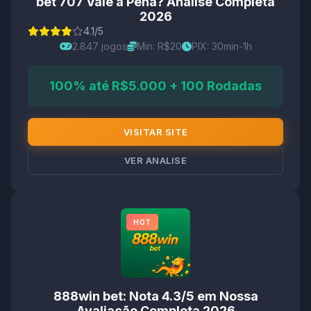
bet 707 Vale a Pena? Análise Completa
2026
4.1/5
2.847 jogos
Min: R$20
PIX: 30min-1h
100% até R$5.000 + 100 Rodadas
VISITAR SITE
VER ANALISE
HOT
888win bet: Nota 4.3/5 em Nossa
Avaliação Completa 2026