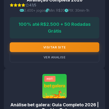
4.1/5
2.400+ jogos
Min: R$20
PIX: 30min-1h
100% até R$2.500 + 50 Rodadas
Grátis
VISITAR SITE
VER ANALISE
HOT
Análise bet galera: Guia Completo 2026 |