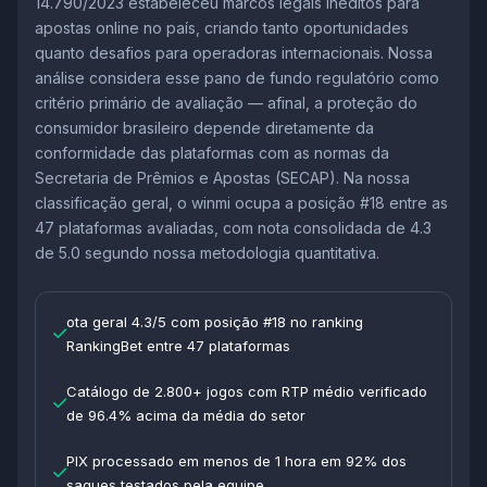
14.790/2023 estabeleceu marcos legais inéditos para
apostas online no país, criando tanto oportunidades
quanto desafios para operadoras internacionais. Nossa
análise considera esse pano de fundo regulatório como
critério primário de avaliação — afinal, a proteção do
consumidor brasileiro depende diretamente da
conformidade das plataformas com as normas da
Secretaria de Prêmios e Apostas (SECAP). Na nossa
classificação geral, o winmi ocupa a posição #18 entre as
47 plataformas avaliadas, com nota consolidada de 4.3
de 5.0 segundo nossa metodologia quantitativa.
ota geral 4.3/5 com posição #18 no ranking
RankingBet entre 47 plataformas
Catálogo de 2.800+ jogos com RTP médio verificado
de 96.4% acima da média do setor
PIX processado em menos de 1 hora em 92% dos
saques testados pela equipe