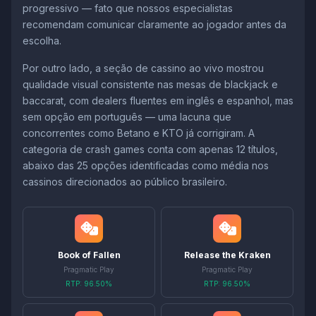
progressivo — fato que nossos especialistas
recomendam comunicar claramente ao jogador antes da
escolha.
Por outro lado, a seção de cassino ao vivo mostrou
qualidade visual consistente nas mesas de blackjack e
baccarat, com dealers fluentes em inglês e espanhol, mas
sem opção em português — uma lacuna que
concorrentes como Betano e KTO já corrigiram. A
categoria de crash games conta com apenas 12 títulos,
abaixo das 25 opções identificadas como média nos
cassinos direcionados ao público brasileiro.
Book of Fallen
Release the Kraken
Pragmatic Play
Pragmatic Play
RTP: 96.50%
RTP: 96.50%