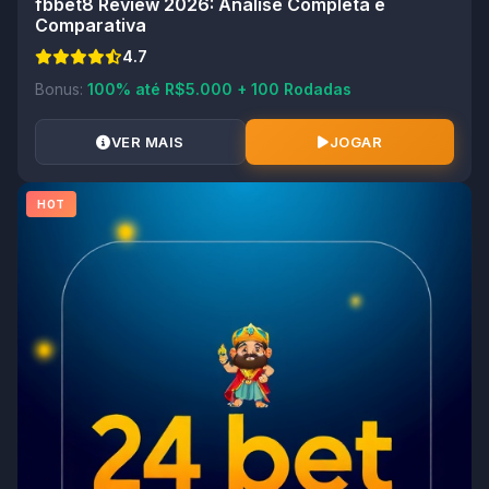
fbbet8 Review 2026: Análise Completa e
Comparativa
4.7
Bonus:
100% até R$5.000 + 100 Rodadas
VER MAIS
JOGAR
HOT