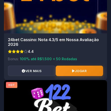
24bet Cassino: Nota 4.3/5 em Nossa Avaliação
2026
4.4
Bonus:
100% até R$1.500 + 50 Rodadas
VER MAIS
JOGAR
HOT