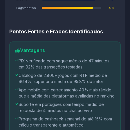
Pagamentos
4.3
Pontos Fortes e Fracos Identificados
Vantagens
PIX verificado com saque médio de 47 minutos
em 92% das transações testadas
Catálogo de 2.800+ jogos com RTP médio de
96.4%, superior à média de 95.8% do setor
App mobile com carregamento 40% mais rápido
que a média das plataformas avaliadas no ranking
Suporte em português com tempo médio de
resposta de 4 minutos no chat ao vivo
Programa de cashback semanal de até 15% com
cálculo transparente e automático