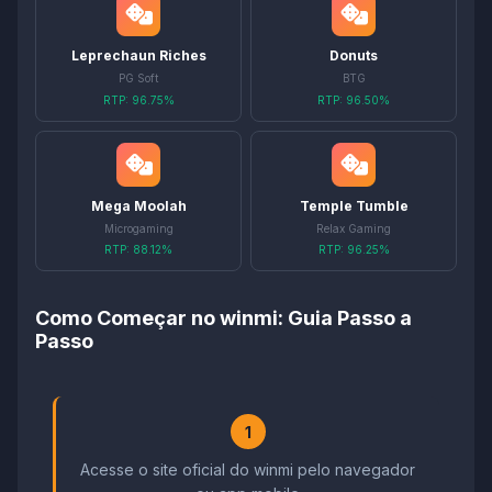
Leprechaun Riches
Donuts
PG Soft
BTG
RTP: 96.75%
RTP: 96.50%
Mega Moolah
Temple Tumble
Microgaming
Relax Gaming
RTP: 88.12%
RTP: 96.25%
Como Começar no winmi: Guia Passo a
Passo
1
Acesse o site oficial do winmi pelo navegador