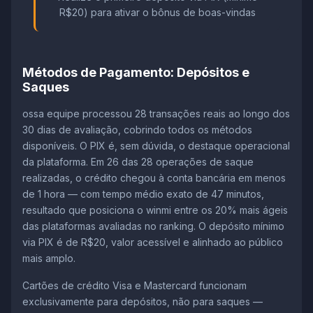
R$20) para ativar o bônus de boas-vindas
Métodos de Pagamento: Depósitos e
Saques
ossa equipe processou 28 transações reais ao longo dos
30 dias de avaliação, cobrindo todos os métodos
disponíveis. O PIX é, sem dúvida, o destaque operacional
da plataforma. Em 26 das 28 operações de saque
realizadas, o crédito chegou à conta bancária em menos
de 1 hora — com tempo médio exato de 47 minutos,
resultado que posiciona o winmi entre os 20% mais ágeis
das plataformas avaliadas no ranking. O depósito mínimo
via PIX é de R$20, valor acessível e alinhado ao público
mais amplo.
Cartões de crédito Visa e Mastercard funcionam
exclusivamente para depósitos, não para saques —