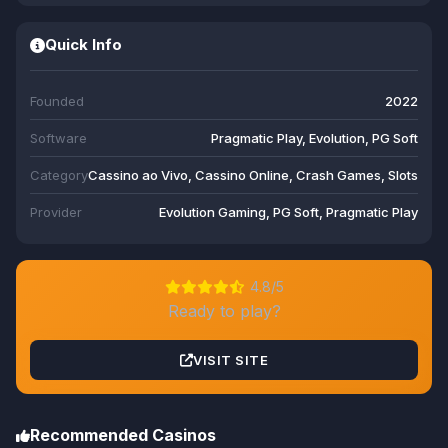
Quick Info
Founded
2022
Software
Pragmatic Play, Evolution, PG Soft
Category
Cassino ao Vivo, Cassino Online, Crash Games, Slots
Provider
Evolution Gaming, PG Soft, Pragmatic Play
4.8/5
Ready to play?
VISIT SITE
Recommended Casinos