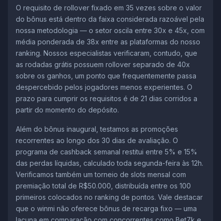
O requisito de rollover fixado em 35 vezes sobre o valor
do bônus está dentro da faixa considerada razoável pela
nossa metodologia — o setor oscila entre 30x e 45x, com
média ponderada de 38x entre as plataformas do nosso
ranking. Nossos especialistas verificaram, contudo, que
as rodadas grátis possuem rollover separado de 40x
sobre os ganhos, um ponto que frequentemente passa
despercebido pelos jogadores menos experientes. O
prazo para cumprir os requisitos é de 21 dias corridos a
partir do momento do depósito.
Além do bônus inaugural, testamos as promoções
recorrentes ao longo dos 30 dias de avaliação. O
programa de cashback semanal restitui entre 5% e 15%
das perdas líquidas, calculado toda segunda-feira às 12h.
Verificamos também um torneio de slots mensal com
premiação total de R$50.000, distribuída entre os 100
primeiros colocados no ranking de pontos. Vale destacar
que o winmi não oferece bônus de recarga fixo — uma
lacuna em comparação com concorrentes como Bet7k e