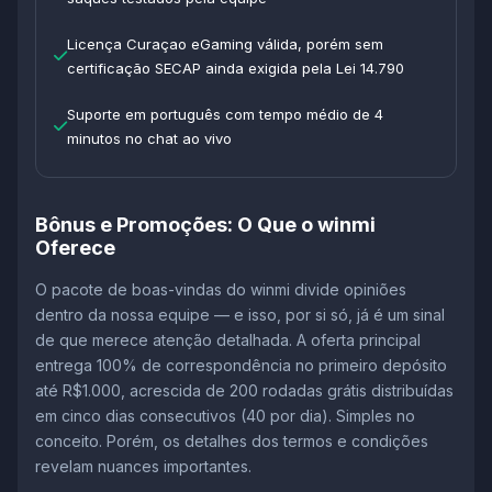
Licença Curaçao eGaming válida, porém sem
certificação SECAP ainda exigida pela Lei 14.790
Suporte em português com tempo médio de 4
minutos no chat ao vivo
Bônus e Promoções: O Que o winmi
Oferece
O pacote de boas-vindas do winmi divide opiniões
dentro da nossa equipe — e isso, por si só, já é um sinal
de que merece atenção detalhada. A oferta principal
entrega 100% de correspondência no primeiro depósito
até R$1.000, acrescida de 200 rodadas grátis distribuídas
em cinco dias consecutivos (40 por dia). Simples no
conceito. Porém, os detalhes dos termos e condições
revelam nuances importantes.