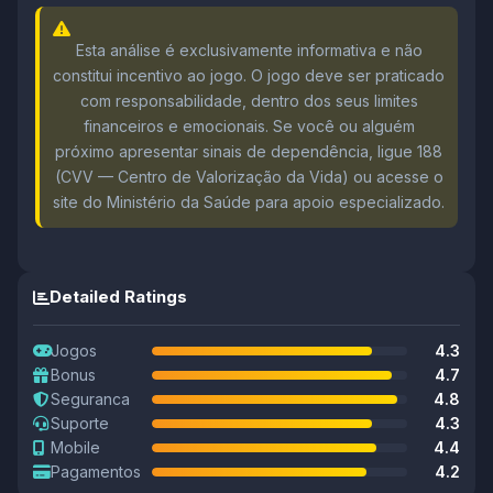
Esta análise é exclusivamente informativa e não
constitui incentivo ao jogo. O jogo deve ser praticado
com responsabilidade, dentro dos seus limites
financeiros e emocionais. Se você ou alguém
próximo apresentar sinais de dependência, ligue 188
(CVV — Centro de Valorização da Vida) ou acesse o
site do Ministério da Saúde para apoio especializado.
Detailed Ratings
Jogos
4.3
Bonus
4.7
Seguranca
4.8
Suporte
4.3
Mobile
4.4
Pagamentos
4.2