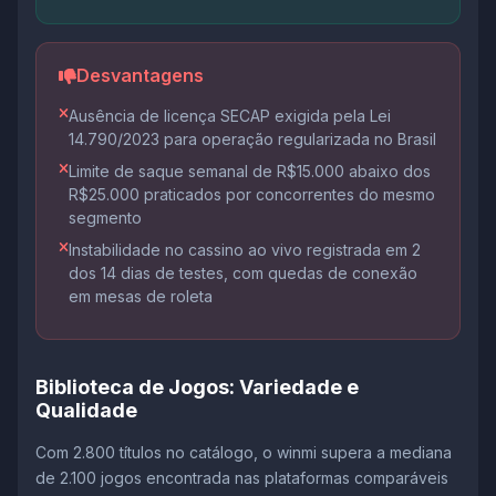
Desvantagens
Ausência de licença SECAP exigida pela Lei
14.790/2023 para operação regularizada no Brasil
Limite de saque semanal de R$15.000 abaixo dos
R$25.000 praticados por concorrentes do mesmo
segmento
Instabilidade no cassino ao vivo registrada em 2
dos 14 dias de testes, com quedas de conexão
em mesas de roleta
Biblioteca de Jogos: Variedade e
Qualidade
Com 2.800 títulos no catálogo, o winmi supera a mediana
de 2.100 jogos encontrada nas plataformas comparáveis