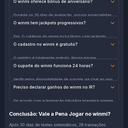
verificado nas respostas públicas da operadora.
O winmi oferece bônus de aniversário?
realizados, chegando ao máximo de 90 minutos nos
método disponível para retiradas. Cartões de crédito
casos com maior volume de solicitações simultâneas.
não estão habilitados para saques. O limite mínimo para
Durante os 30 dias de avaliação, nossos especialistas
Não há taxas operacionais cobradas pela plataforma.
retirada é de R$50 e o teto semanal consolidado é de
identificaram a existência de um programa de bônus de
O winmi tem jackpots progressivos?
R$15.000 por conta. Recomendamos consultar os
aniversário enviado automaticamente por e-mail
termos atualizados da plataforma, pois políticas de
cadastrado. A oferta consiste em rodadas grátis ou
Sim. O catálogo do winmi inclui títulos com jackpots
pagamento podem ser revisadas periodicamente pela
crédito de bônus com valor variável conforme o
progressivos, com destaque para Mega Moolah da
operadora.
O cadastro no winmi é gratuito?
histórico de atividade do jogador na plataforma. O
Microgaming — historicamente responsável por alguns
benefício é ativado automaticamente na data de
dos maiores prêmios do setor, acima de R$50 milhões
O registro é totalmente gratuito. Nossa equipe
aniversário registrada no cadastro, sem necessidade
em casos registrados internacionalmente. Nossos
completou o processo em aproximadamente 4 minutos,
de solicitação manual ao suporte.
O suporte do winmi funciona 24 horas?
especialistas ressaltam que jogos com jackpot
preenchendo dados pessoais básicos e realizando a
progressivo apresentam RTP mais baixo (Mega Moolah:
verificação de identidade com envio de documento.
Verificamos disponibilidade de suporte via chat ao vivo
88.12%), pois parte das apostas alimenta o prêmio
Não há qualquer cobrança para criação de conta, nem
24 horas por dia, 7 dias por semana, durante os 30
acumulado. Essa característica deve ser considerada
Preciso declarar ganhos do winmi no IR?
exigência de depósito imediato para concluir o
dias de avaliação — incluindo fins de semana e
na gestão de banca.
cadastro. O primeiro depósito mínimo de R$20 é
feriados nacionais. Em nenhum dos 11 contatos
De acordo com a legislação tributária brasileira vigente
necessário apenas para ativar o bônus de boas-vindas
realizados pela nossa equipe houve indisponibilidade
e as diretrizes da Receita Federal, ganhos obtidos em
e acessar jogos com dinheiro real.
do canal. O e-mail de suporte também funciona
Conclusão: Vale a Pena Jogar no winmi?
plataformas de jogos e apostas online podem ser
continuamente, com respostas entregues em horário
tributáveis dependendo do valor e da natureza do
comercial com tempo médio de 6 horas para questões
Após 30 dias de testes sistemáticos, 28 transações
prêmio. Nossa equipe editorial recomenda fortemente