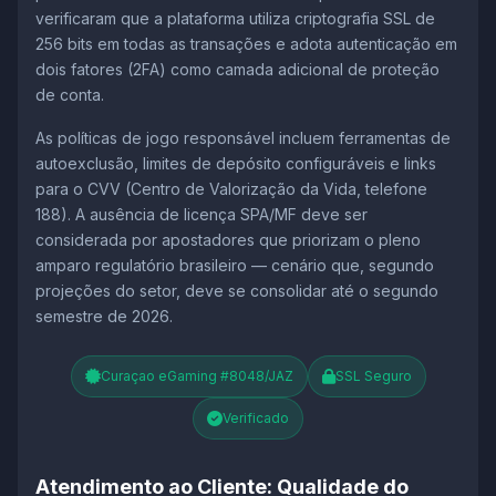
verificaram que a plataforma utiliza criptografia SSL de
256 bits em todas as transações e adota autenticação em
dois fatores (2FA) como camada adicional de proteção
de conta.
As políticas de jogo responsável incluem ferramentas de
autoexclusão, limites de depósito configuráveis e links
para o CVV (Centro de Valorização da Vida, telefone
188). A ausência de licença SPA/MF deve ser
considerada por apostadores que priorizam o pleno
amparo regulatório brasileiro — cenário que, segundo
projeções do setor, deve se consolidar até o segundo
semestre de 2026.
Curaçao eGaming #8048/JAZ
SSL Seguro
Verificado
Atendimento ao Cliente: Qualidade do