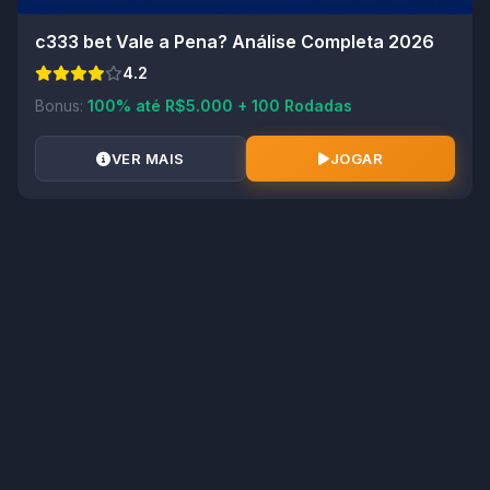
c333 bet Vale a Pena? Análise Completa 2026
4.2
Bonus:
100% até R$5.000 + 100 Rodadas
VER MAIS
JOGAR