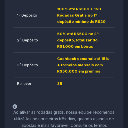
100% até R$500 + 150
1º Depósito
Rodadas Grátis no 1º
depósito mínimo de R$20
50% até R$500 no 2º
2º Depósito
depósito, totalizando
R$1.000 em bônus
Cashback semanal até 15%
3º Depósito
+ torneios mensais com
R$50.000 em prêmios
Rollover
35
Ao ativar as rodadas grátis, nossa equipe recomenda
utilizá-las nos primeiros três dias, quando a janela de
apostas é mais favorável. Consulte os termos