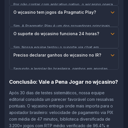
Safari no iPhone a partir do iOS 14. Em nossos testes
Por não contar com aplicativo nativo, o wjcasino opera
cumprimento é de 30 dias corridos a partir da ativação.
com iPhone 14, o desempenho foi estável com
inteiramente pelo navegador. Nos testes da nossa
O wjcasino tem jogos da Pragmatic Play?
carregamento médio de 1.8 segundos. É possível
equipe, uma sessão de 60 minutos em slots consumiu
adicionar o atalho à tela inicial via Safari para acesso
aproximadamente 85 MB de dados móveis, enquanto
Sim. A Pragmatic Play é um dos provedores principais
rápido, simulando a experiência de um app.
uma hora no live casino demandou 210 MB pela
do wjcasino, com mais de 300 títulos disponíveis —
O suporte do wjcasino funciona 24 horas?
transmissão de vídeo em tempo real. Para economizar
incluindo as séries John Hunter, Gates of Olympus e
dados, recomenda-se jogar em slots com gráficos 2D e
Sweet Bonanza. Nossa equipe verificou a presença
Sim. Nossa equipe testou o suporte via chat em
evitar o modo de alta qualidade de vídeo disponível nas
ativa dos títulos e os RTPs declarados. O wjcasino
diferentes faixas horárias, incluindo madrugada (00h12)
mesas ao vivo.
Preciso declarar ganhos do wjcasino no IR?
também integra Evolution Gaming, PG Soft, NetEnt,
e fim de semana. Em todos os casos, o atendimento foi
Hacksaw Gaming, Push Gaming e outros 12 provedores,
iniciado em menos de 7 minutos, com média geral de
Segundo a legislação brasileira, ganhos em apostas
totalizando 18 fornecedores confirmados na plataforma.
4,3 minutos de espera. O atendimento em português
online são sujeitos à tributação. Com base na Lei
está disponível em todos os horários testados, sem
Conclusão: Vale a Pena Jogar no wjcasino?
14.790/2023 e na regulamentação da Receita Federal,
redirecionamento para atendentes internacionais ou
ganhos líquidos acima de R$2.824,00 mensais podem
respostas automatizadas prolongadas.
Após 30 dias de testes sistemáticos, nossa equipe
estar sujeitos ao Imposto de Renda. Nossa equipe
editorial consolida um parecer favorável com ressalvas
recomenda fortemente consultar um contador ou
pontuais. O wjcasino entrega onde mais importa para o
profissional fiscal para orientação personalizada. O
apostador brasileiro: velocidade de pagamento via PIX
wjcasino disponibiliza extrato detalhado de transações
com média de 47 minutos, biblioteca diversificada de
que pode ser utilizado como documentação de suporte
na declaração.
3.200+ jogos com RTP médio verificado de 96.4% e