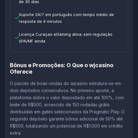
de 30 dias
Suporte 24/7 em português com tempo médio de
resposta de 4 minutos
Licença Curaçao eGaming ativa; sem regulação
SPA/MF ainda
Bônus e Promoções: O Que o wjcasino
Oferece
O pacote de boas-vindas do wjcasino estrutura-se em
dois depósitos consecutivos. No primeiro aporte, a
plataforma dobra o valor depositado em até 100%, com
limite de R$500, acrescido de 150 rodadas grátis
distribuídas em gates selecionados da Pragmatic Play. O
segundo depósito garante bônus adicional de 50% até
R$500, totalizando um potencial de R$1.000 em crédito
extra.