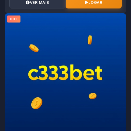
VER MAIS
JOGAR
HOT