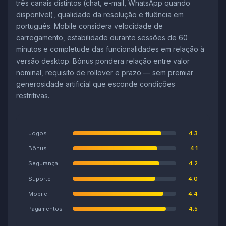
três canais distintos (chat, e-mail, WhatsApp quando
disponível), qualidade da resolução e fluência em
português. Mobile considera velocidade de
carregamento, estabilidade durante sessões de 60
minutos e completude das funcionalidades em relação à
versão desktop. Bônus pondera relação entre valor
nominal, requisito de rollover e prazo — sem premiar
generosidade artificial que esconde condições
restritivas.
Jogos
4.3
Bônus
4.1
Segurança
4.2
Suporte
4.0
Mobile
4.4
Pagamentos
4.5