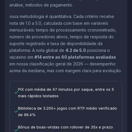
análise, métodos de pagamento.
ossa metodologia é quantitativa. Cada critério recebe
nota de 1.0 a 5.0, calculada com base em variáveis
mensuráveis: tempo de processamento cronometrado,
número de provedores ativos, tempo de resposta do
suporte registrado e taxa de disponibilidade da
plataforma. A nota global de
4.2 de 5.0
posiciona o
wjcasino em
#14 entre as 60 plataformas avaliadas
em nossa classificação geral de 2026 — desempenho
acima da mediana, mas com margem clara para evolução.
PIX com média de 47 minutos por saque, entre os 5
mais rápidos testados
Biblioteca de 3.200+ jogos com RTP médio verificado
de 96.4%
Bônus de boas-vindas com rollover de 35x e prazo