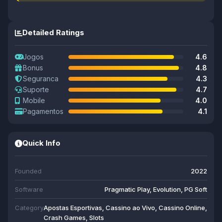
Detailed Ratings
Jogos
4.6
Bonus
4.8
Seguranca
4.3
Suporte
4.7
Mobile
4.0
Pagamentos
4.1
Quick Info
Founded
2022
Software
Pragmatic Play, Evolution, PG Soft
Category
Apostas Esportivas, Cassino ao Vivo, Cassino Online,
Crash Games, Slots