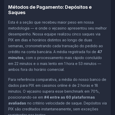
Métodos de Pagamento: Depósitos e
Saques
Esta é a seção que recebeu maior peso em nossa
metodologia — e onde o wjcasino apresentou seu melhor
desempenho. Nossa equipe realizou cinco saques via
PIX em dias e horários distintos ao longo de duas
semanas, cronometrando cada transação do pedido ao
crédito na conta bancária. A média registrada foi de
47
minutos
, com o processamento mais rápido concluído
em 22 minutos e o mais lento em 1 hora e 53 minutos —
ambos fora do horário comercial.
Para referência comparativa, a média do nosso banco de
dados para PIX em cassinos online é de 2 horas e 18
minutos. O wjcasino supera esse benchmark em 70%,
posicionando-se em
#4 entre as 60 plataformas
avaliadas
no critério velocidade de saque. Depósitos via
PIX são creditados instantaneamente, sem exceções
registradas nos testes.