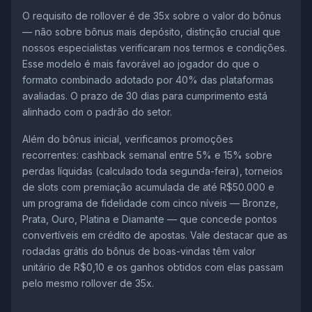
O requisito de rollover é de 35x sobre o valor do bônus
— não sobre bônus mais depósito, distinção crucial que
nossos especialistas verificaram nos termos e condições.
Esse modelo é mais favorável ao jogador do que o
formato combinado adotado por 40% das plataformas
avaliadas. O prazo de 30 dias para cumprimento está
alinhado com o padrão do setor.
Além do bônus inicial, verificamos promoções
recorrentes: cashback semanal entre 5% e 15% sobre
perdas líquidas (calculado toda segunda-feira), torneios
de slots com premiação acumulada de até R$50.000 e
um programa de fidelidade com cinco níveis — Bronze,
Prata, Ouro, Platina e Diamante — que concede pontos
convertíveis em crédito de apostas. Vale destacar que as
rodadas grátis do bônus de boas-vindas têm valor
unitário de R$0,10 e os ganhos obtidos com elas passam
pelo mesmo rollover de 35x.