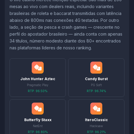
mesas ao vivo com dealers reais, incluindo variantes
brasileiras de roleta e baccarat transmitidas com latência
abaixo de 800ms nas conexões 4G testadas. Por outro
lado, a seção de pesca e crash games — crescente no
perfil do apostador brasileiro — ainda conta com apenas
34 títulos, número modesto diante dos 80+ encontrados
nas plataformas líderes de nosso ranking.
John Hunter Aztec
Candy Burst
Pragmatic Play
PG Soft
RTP: 96.50%
RTP: 96.74%
Butterfly Staxx
IteroClassic
NetEnt
Hacksaw
RTP: 96.80%
RTP: 96.21%