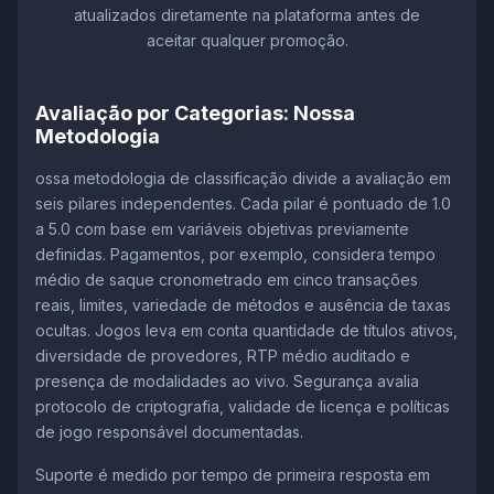
atualizados diretamente na plataforma antes de
aceitar qualquer promoção.
Avaliação por Categorias: Nossa
Metodologia
ossa metodologia de classificação divide a avaliação em
seis pilares independentes. Cada pilar é pontuado de 1.0
a 5.0 com base em variáveis objetivas previamente
definidas. Pagamentos, por exemplo, considera tempo
médio de saque cronometrado em cinco transações
reais, limites, variedade de métodos e ausência de taxas
ocultas. Jogos leva em conta quantidade de títulos ativos,
diversidade de provedores, RTP médio auditado e
presença de modalidades ao vivo. Segurança avalia
protocolo de criptografia, validade de licença e políticas
de jogo responsável documentadas.
Suporte é medido por tempo de primeira resposta em